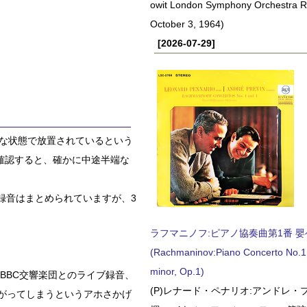
owit London Symphony Orchestra 
October 3, 1964)
[2026-07-29]
端な状態で放置されているという
確認すると、確かに中途半端な
録音はまとめられていますが、3
ラフマニノフ:ピアノ協奏曲第1番 嬰ヘ短
(Rachmaninov:Piano Concerto No.1 
minor, Op.1)
のBBC交響楽団とのライブ録音、
(P)レナード・ペナリオ:アンドレ・
らがってしまうというアホさかげ