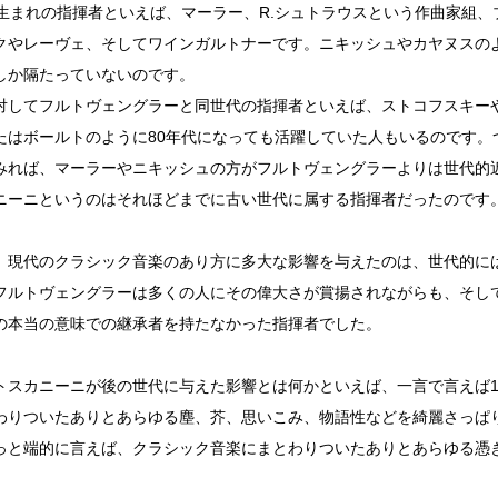
代生まれの指揮者といえば、マーラー、R.シュトラウスという作曲家組
クやレーヴェ、そしてワインガルトナーです。ニキッシュやカヤヌスのよ
しか隔たっていないのです。
対してフルトヴェングラーと同世代の指揮者といえば、ストコフスキーや
たはボールトのように80年代になっても活躍していた人もいるのです。
みれば、マーラーやニキッシュの方がフルトヴェングラーよりは世代的
ニーニというのはそれほどまでに古い世代に属する指揮者だったのです
、現代のクラシック音楽のあり方に多大な影響を与えたのは、世代的に
フルトヴェングラーは多くの人にその偉大さが賞揚されながらも、そし
の本当の意味での継承者を持たなかった指揮者でした。
トスカニーニが後の世代に与えた影響とは何かといえば、一言で言えば1
わりついたありとあらゆる塵、芥、思いこみ、物語性などを綺麗さっぱ
っと端的に言えば、クラシック音楽にまとわりついたありとあらゆる憑
。