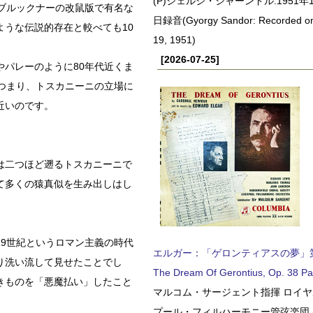
(P)ジェルジ・シャーンドル:1951年1
、ブルックナーの改鼠版で有名な
日録音(Gyorgy Sandor: Recorded o
うな伝説的存在と較べても10
19, 1951)
[2026-07-25]
パレーのように80年代近くま
つまり、トスカニーニの立場に
近いのです。
。
は二つほど遡るトスカニーニで
て多くの猿真似を生み出しはし
9世紀というロマン主義の時代
エルガー：「ゲロンティアスの夢」第2部 
り洗い流して見せたことでし
The Dream Of Gerontius, Op. 38 Pa
きものを「悪魔払い」したこと
マルコム・サージェント指揮 ロイ
プール・フィルハーモニー管弦楽団 (