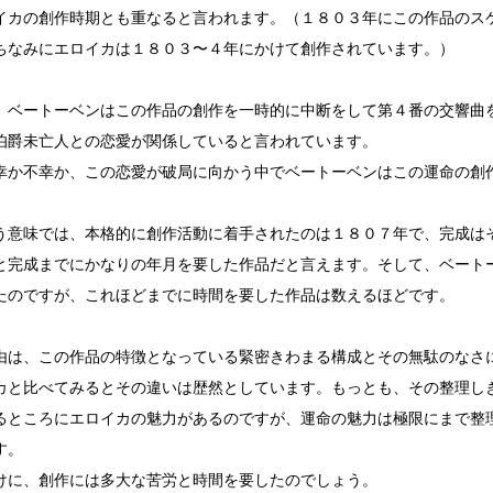
イカの創作時期とも重なると言われます。（１８０３年にこの作品のス
ちなみにエロイカは１８０３〜４年にかけて創作されています。）
、ベートーベンはこの作品の創作を一時的に中断をして第４番の交響曲
伯爵未亡人との恋愛が関係していると言われています。
幸か不幸か、この恋愛が破局に向かう中でベートーベンはこの運命の創
う意味では、本格的に創作活動に着手されたのは１８０７年で、完成は
と完成までにかなりの年月を要した作品だと言えます。そして、ベート
たのですが、これほどまでに時間を要した作品は数えるほどです。
由は、この作品の特徴となっている緊密きわまる構成とその無駄のなさ
カと比べてみるとその違いは歴然としています。もっとも、その整理し
るところにエロイカの魅力があるのですが、運命の魅力は極限にまで整
す。
けに、創作には多大な苦労と時間を要したのでしょう。