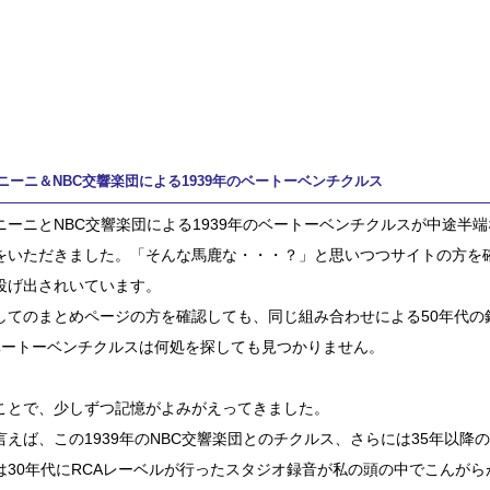
ニーニ＆NBC交響楽団による1939年のベートーベンチクルス
ニーニとNBC交響楽団による1939年のベートーベンチクルスが中途半
をいただきました。「そんな馬鹿な・・・？」と思いつつサイトの方を
投げ出されいています。
してのまとめページの方を確認しても、同じ組み合わせによる50年代の
ベートーベンチクルスは何処を探しても見つかりません。
ことで、少しずつ記憶がよみがえってきました。
言えば、この1939年のNBC交響楽団とのチクルス、さらには35年以降
は30年代にRCAレーベルが行ったスタジオ録音が私の頭の中でこんが