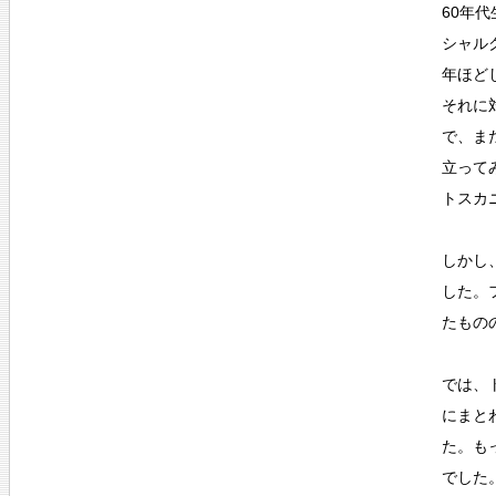
60年
シャル
年ほど
それに
で、ま
立って
トスカ
しかし
した。
たもの
では、
にまと
た。も
でした