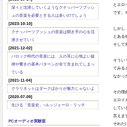
とエロ
深々と沈潜していくようなクナッパーツブッシ
です。
ュの音楽を必要とする人は多いのでしょう
[2023-10-10]
しかし
クナッパーツブッシュの音楽は聞き手の心を沈
とある
潜させていく
そして
[2021-12-02]
バロック時代の音楽には、人の耳に心地よい旋
そうい
律や響きの基本パターンが全て含まれてしまっ
てみる
ている
なかっ
[2021-11-04]
クラリネットはダークばかりが魅力じゃないよ
その理
[2020-07-09]
エロイ
生ける「音楽史」~ルッジェーロ・リッチ
してい
言えま
PCオーディオ実験室
それだ