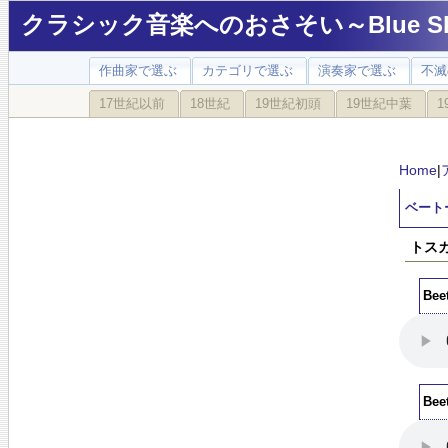
クラシック音楽へのおさそい～Blue Sky
作曲家で選ぶ
カテゴリで選ぶ
演奏家で選ぶ
不滅
17世紀以前
18世紀
19世紀初頭
19世紀中葉
1
Home
|
ベートー
トスカ
Bee
Bee