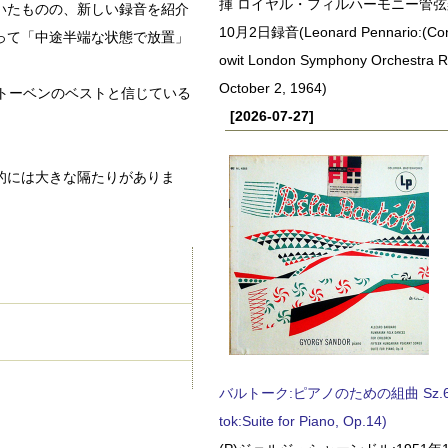
揮 ロイヤル・フィルハーモニー管弦楽
いたものの、新しい録音を紹介
10月2日録音(Leonard Pennario:(Con
って「中途半端な状態で放置」
owit London Symphony Orchestra 
October 2, 1964)
トーベンのベストと信じている
[2026-07-27]
的には大きな隔たりがありま
バルトーク:ピアノのための組曲 Sz.62 
tok:Suite for Piano, Op.14)