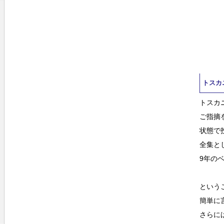
トスカ
トスカ
ご指摘
状態で
全集と
9年の
という
簡単に
さらに