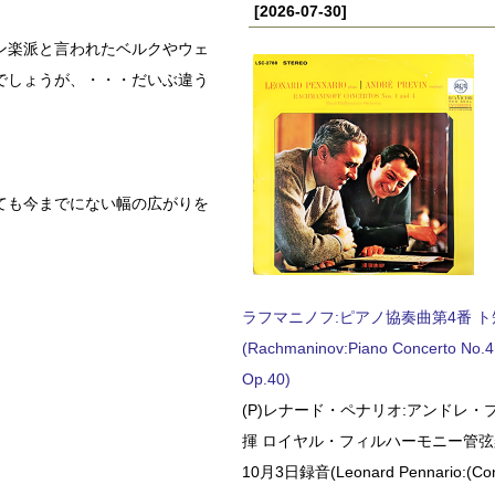
[2026-07-30]
ン楽派と言われたベルクやウェ
でしょうが、・・・だいぶ違う
ても今までにない幅の広がりを
ラフマニノフ:ピアノ協奏曲第4番 ト短調
(Rachmaninov:Piano Concerto No.4 
Op.40)
(P)レナード・ペナリオ:アンドレ・
揮 ロイヤル・フィルハーモニー管弦楽
10月3日録音(Leonard Pennario:(Con