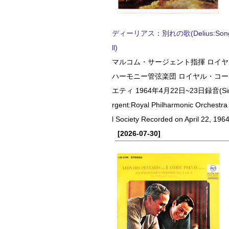
ディーリアス：別れの歌(Delius:Songs 
ll)
マルコム・サージェント指揮 ロイ
ハーモニー管弦楽団 ロイヤル・コ
エティ 1964年4月22日~23日録音(Sir 
rgent:Royal Philharmonic Orchestra
l Society Recorded on April 22, 1964
[2026-07-30]