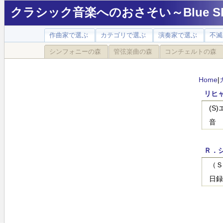
クラシック音楽へのおさそい～Blue Sky
作曲家で選ぶ
カテゴリで選ぶ
演奏家で選ぶ
不滅
シンフォニーの森
管弦楽曲の森
コンチェルトの森
Home
|
リヒ
(S
音
Ｒ．
（Ｓ
日録