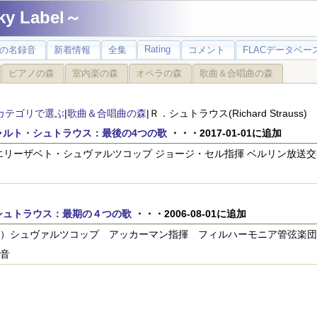
 Label～
Rating
の名録音
新着情報
全集
コメント
FLACデータベース
ピアノの森
室内楽の森
オペラの森
歌曲＆合唱曲の森
カテゴリで選ぶ
|
歌曲＆合唱曲の森
|Ｒ．シュトラウス(Richard Strauss)
ャルト・シュトラウス：最後の4つの歌
・・・2017-01-01に追加
)エリーザベト・シュヴァルツコップ ジョージ・セル指揮 ベルリン放送交響楽
シュトラウス：最期の４つの歌
・・・2006-08-01に追加
）シュヴァルツコップ アッカーマン指揮 フィルハーモニア管弦楽団
音