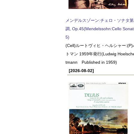
メンデルスゾーン:チェロ・ソナタ第
調, Op.45(Mendelssohn:Cello Sonat
5)
(Cell)ルートヴィヒ・ヘルシャー:(
トマン 1959年発行(Ludwig Hoelscher
tmann Published in 1959)
[2026-08-02]