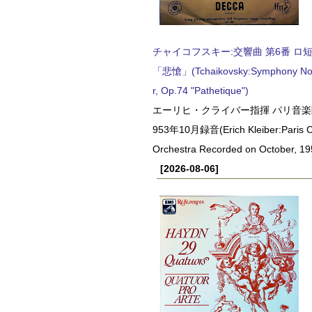
チャイコフスキー:交響曲 第6番 ロ短調,
「悲愴」(Tchaikovsky:Symphony No.6
r, Op.74 "Pathetique")
エーリヒ・クライバー指揮 パリ音楽
953年10月録音(Erich Kleiber:Paris C
Orchestra Recorded on October, 19
[2026-08-06]