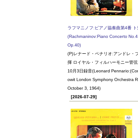
ラフマニノフ:ピアノ協奏曲第4番 ト短調
(Rachmaninov:Piano Concerto No.4 
Op.40)
(P)レナード・ペナリオ:アンドレ・
揮 ロイヤル・フィルハーモニー管弦楽
10月3日録音(Leonard Pennario:(Con
owit London Symphony Orchestra 
October 3, 1964)
[2026-07-29]