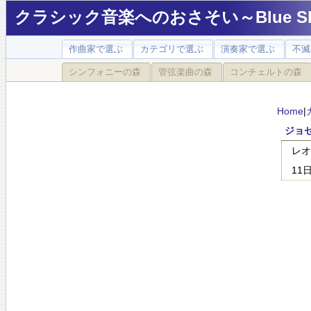
クラシック音楽へのおさそい～Blue Sky
作曲家で選ぶ
カテゴリで選ぶ
演奏家で選ぶ
不滅
シンフォニーの森
管弦楽曲の森
コンチェルトの森
Home
|
ジョ
レオ
11