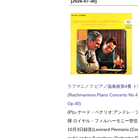
[2026-07-30]
ラフマニノフ:ピアノ協奏曲第4番 ト短調
(Rachmaninov:Piano Concerto No.4 
Op.40)
(P)レナード・ペナリオ:アンドレ・
揮 ロイヤル・フィルハーモニー管弦楽
10月3日録音(Leonard Pennario:(Con
owit London Symphony Orchestra 