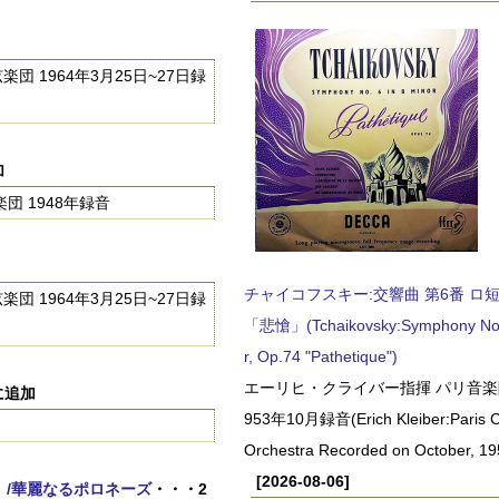
 1964年3月25日~27日録
加
団 1948年録音
チャイコフスキー:交響曲 第6番 ロ短調,
 1964年3月25日~27日録
「悲愴」(Tchaikovsky:Symphony No.6
r, Op.74 "Pathetique")
エーリヒ・クライバー指揮 パリ音楽
1に追加
953年10月録音(Erich Kleiber:Paris C
Orchestra Recorded on October, 19
[2026-08-06]
」/華麗なるポロネーズ
・・・2