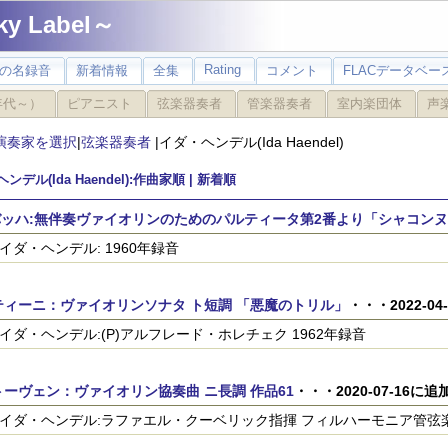
 Label～
Rating
の名録音
新着情報
全集
コメント
FLACデータベース
年代～）
ピアニスト
弦楽器奏者
管楽器奏者
室内楽団体
声
演奏家を選択
|
弦楽器奏者
|イダ・ヘンデル(Ida Haendel)
ンデル(Ida Haendel):作曲家順 |
新着順
S.バッハ:無伴奏ヴァイオリンのためのパルティータ第2番より「シャコン
n)イダ・ヘンデル: 1960年録音
ティーニ：ヴァイオリンソナタ ト短調 「悪魔のトリル」
・・・2022-04
n)イダ・ヘンデル:(P)アルフレード・ホレチェク 1962年録音
ーヴェン：ヴァイオリン協奏曲 ニ長調 作品61
・・・2020-07-16に追
n)イダ・ヘンデル:ラファエル・クーベリック指揮 フィルハーモニア管弦楽団