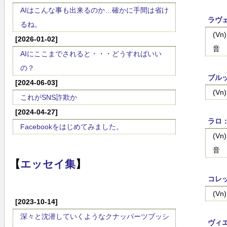
AIはこんな事も出来るのか…確かに手間は省け
ラヴ
るね。
(V
[2026-01-02]
音
AIにここまでされると・・・どうすればいい
の？
ブルッ
[2024-06-03]
(V
これがSNS詐欺か
[2024-04-27]
ラロ：
Facebookをはじめてみました。
(V
音
【
エッセイ集
】
コレッ
(V
[2023-10-14]
深々と沈潜していくようなクナッパーツブッシ
ヴィ