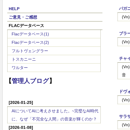
パガ
HELP
(V
ご意見・ご感想
FLACデータベース
ブラー
Flacデータベース(1)
(V
Flacデータベース(2)
フルトヴェングラー
チャイ
トスカニーニ
(V
ワルター
音
【
管理人ブログ
】
ドヴォ
(V
[2026-01-25]
AIについてAIに考えさせました。~完璧なAI時代
サラサ
に、なぜ「不完全な人間」の音楽が輝くのか？
(V
[2026-01-08]