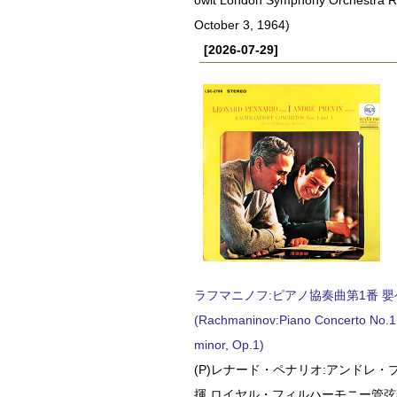
October 3, 1964)
[2026-07-29]
ラフマニノフ:ピアノ協奏曲第1番 嬰ヘ短
(Rachmaninov:Piano Concerto No.1 
minor, Op.1)
(P)レナード・ペナリオ:アンドレ・
揮 ロイヤル・フィルハーモニー管弦楽