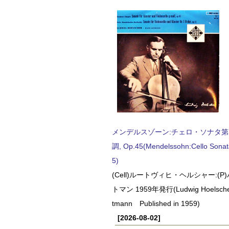
メンデルスゾーン:チェロ・ソナタ第
調, Op.45(Mendelssohn:Cello Sonat
5)
(Cell)ルートヴィヒ・ヘルシャー:(
トマン 1959年発行(Ludwig Hoelscher
tmann Published in 1959)
[2026-08-02]