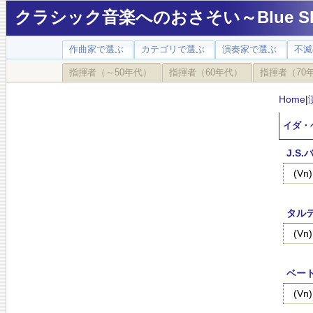
クラシック音楽へのおさそい～Blue Sky
作曲家で選ぶ
カテゴリで選ぶ
演奏家で選ぶ
不滅
指揮者（～50年代）
指揮者（60年代）
指揮者（70
Home
|
イダ・ヘ
J.
(V
タル
(V
ベート
(V