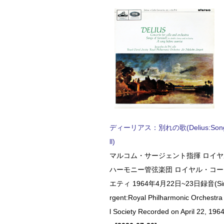
ディーリアス：別れの歌(Delius:Songs 
ll)
マルコム・サージェント指揮 ロイ
ハーモニー管弦楽団 ロイヤル・コ
エティ 1964年4月22日~23日録音(Sir 
rgent:Royal Philharmonic Orchestra
l Society Recorded on April 22, 1964