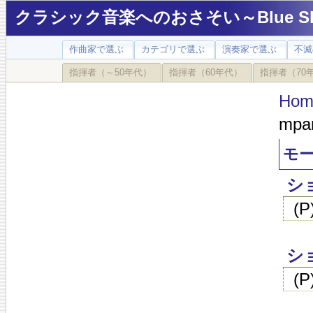
クラシック音楽へのおさそい～Blue Sky
作曲家で選ぶ
カテゴリで選ぶ
演奏家で選ぶ
不滅
指揮者（～50年代）
指揮者（60年代）
指揮者（70
Hom
mpa
モー
シ
(
シ
(