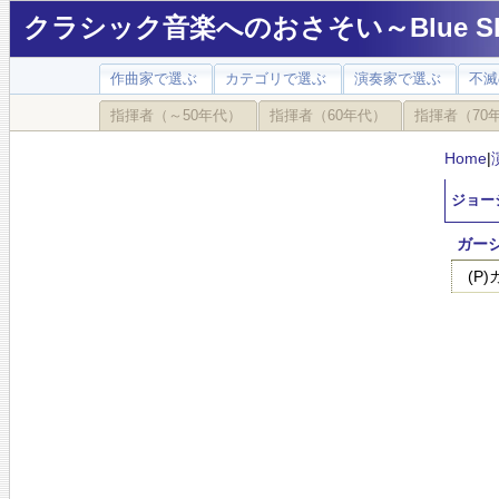
クラシック音楽へのおさそい～Blue Sky
作曲家で選ぶ
カテゴリで選ぶ
演奏家で選ぶ
不滅
指揮者（～50年代）
指揮者（60年代）
指揮者（70
Home
|
ジョージ
ガー
(P