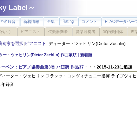
 Label～
Rating
の名録音
新着情報
全集
コメント
FLACデータベース
年代～）
ピアニスト
弦楽器奏者
管楽器奏者
室内楽団体
声
演奏家を選択
|
ピアニスト
|ディーター・ツェヒリン(Dieter Zechlin)
ー・ツェヒリン(Dieter Zechlin):作曲家順 |
新着順
ーベン：ピアノ協奏曲第3番 ハ短調 作品37
・・・2015-11-23に追加
)ディーター・ツェヒリン フランツ・コンヴィチュニー指揮 ライプツィ
61年録音