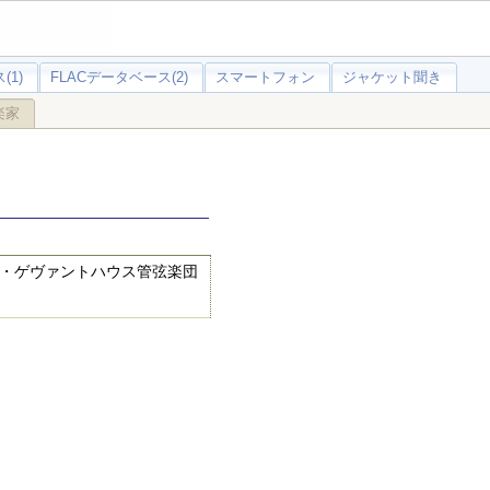
(1)
FLACデータベース(2)
スマートフォン
ジャケット聞き
楽家
ヒ・ゲヴァントハウス管弦楽団