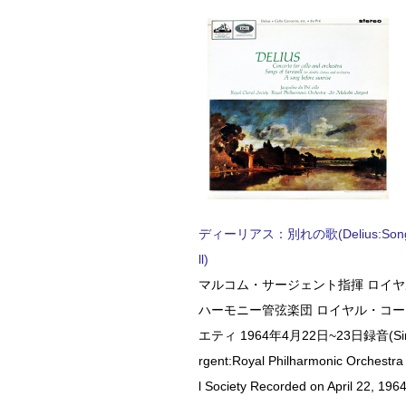
ディーリアス：別れの歌(Delius:Songs 
ll)
マルコム・サージェント指揮 ロイ
ハーモニー管弦楽団 ロイヤル・コ
エティ 1964年4月22日~23日録音(Sir 
rgent:Royal Philharmonic Orchestra
l Society Recorded on April 22, 1964