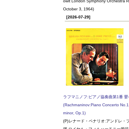
owit London Symphony Orchestra 
October 3, 1964)
[2026-07-29]
ラフマニノフ:ピアノ協奏曲第1番 嬰ヘ短
(Rachmaninov:Piano Concerto No.1 
minor, Op.1)
(P)レナード・ペナリオ:アンドレ・
揮 ロイヤル・フィルハーモニー管弦楽