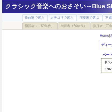
クラシック音楽へのおさそい～Blue Sky
作曲家で選ぶ
カテゴリで選ぶ
演奏家で選ぶ
不滅
指揮者（～50年代）
指揮者（60年代）
指揮者（70
Home
|
ディータ
ベート
(P
19