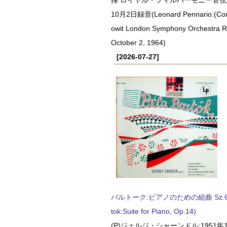
10月2日録音(Leonard Pennario:(Con
owit London Symphony Orchestra 
October 2, 1964)
[2026-07-27]
バルトーク:ピアノのための組曲 Sz.62 
tok:Suite for Piano, Op.14)
(P)ジェルジ・シャーンドル:1951年1