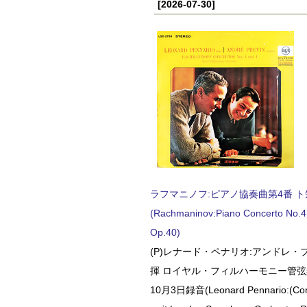
[2026-07-30]
ラフマニノフ:ピアノ協奏曲第4番 ト短調
(Rachmaninov:Piano Concerto No.4 
Op.40)
(P)レナード・ペナリオ:アンドレ・
揮 ロイヤル・フィルハーモニー管弦楽
10月3日録音(Leonard Pennario:(Con