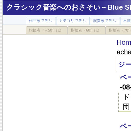
クラシック音楽へのおさそい～Blue Sky
作曲家で選ぶ
カテゴリで選ぶ
演奏家で選ぶ
不滅
指揮者（～50年代）
指揮者（60年代）
指揮者（70
Hom
acha
ジー
ベ
-0
ド
団
ベ