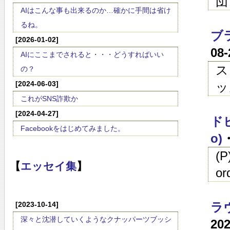
団
AIはこんな事も出来るのか…確かに手間は省け
るね。
ブ
[2026-01-02]
08
AIにここまでされると・・・どうすればいい
ス
の？
[2024-06-03]
ッ
これがSNS詐欺か
[2024-04-27]
ドビ
Facebookをはじめてみました。
o)
(
【
エッセイ集
】
or
[2023-10-14]
ラヴ
深々と沈潜していくようなクナッパーツブッシ
20