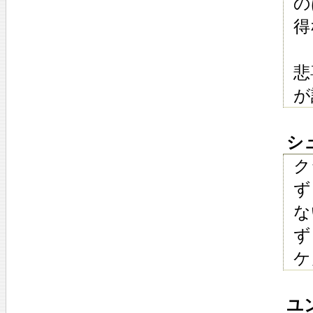
の
得
悲
が
シュ
ク
ず
な
ず
ケ
ユン