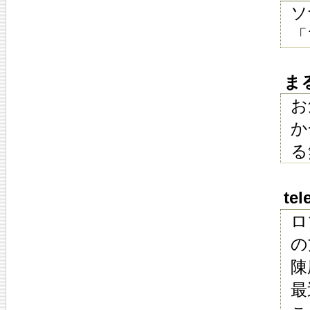
ソ
「
まる
お
か
る
tel
ロ
の
陳
最