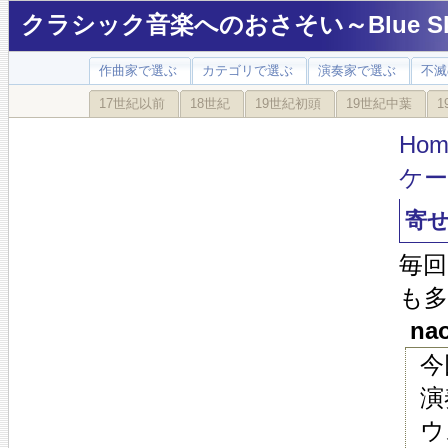
クラシック音楽へのおさそい～Blue Sky
作曲家で選ぶ
カテゴリで選ぶ
演奏家で選ぶ
不滅
17世紀以前
18世紀
19世紀初頭
19世紀中葉
1
Hom
ケ
寄
毎
も
nao
今
演
ウ