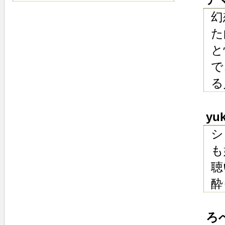
幻
た
と
で
る
yuk
シ
も
聴
酔
ろべ