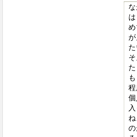
な
は
め
が
た
そ
た
も
程
個
入
ね
の