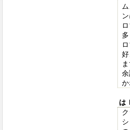
ム
ン
ロ
多
ロ
好
ま
余
か
はｌ 
ク
シ