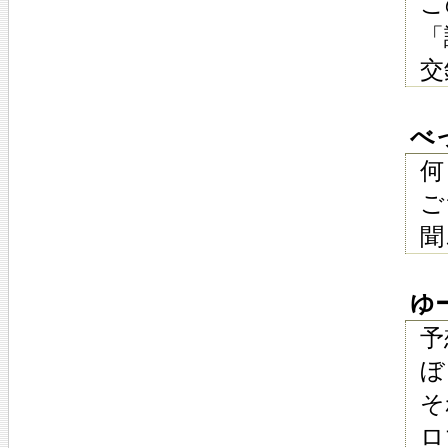
こ
「
交
べっく
何
ご
聞
ゆーた
予
ぼ
そ
ロ