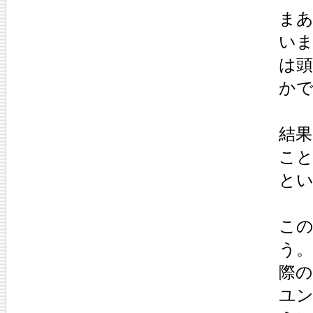
ま
いま
は頭
か
結果
こ
と
この
う
際
ユ