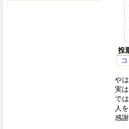
投
コ
や
実
で
人
感謝