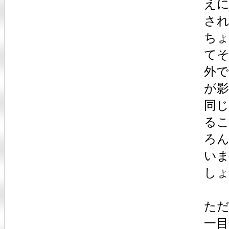
え
さ
ち
て
外
が
同
る
ろ
い
しょ
た
一目