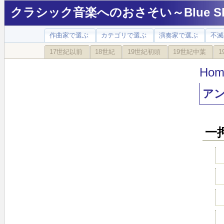
クラシック音楽へのおさそい～Blue Sky
作曲家で選ぶ
カテゴリで選ぶ
演奏家で選ぶ
不滅
17世紀以前
18世紀
19世紀初頭
19世紀中葉
1
Hom
ア
一