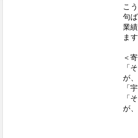
こ
句
業
ま
＜
「
が
「宇
「
が