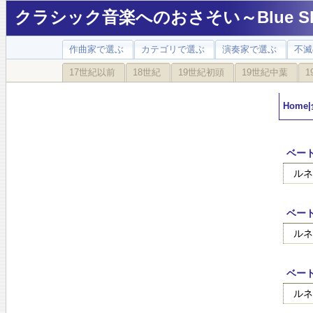
クラシック音楽へのおさそい～Blue Sky
作曲家で選ぶ
カテゴリで選ぶ
演奏家で選ぶ
不滅
17世紀以前
18世紀
19世紀初頭
19世紀中葉
1
Home
|
ベート
ルネ
ベート
ルネ
ベート
ルネ