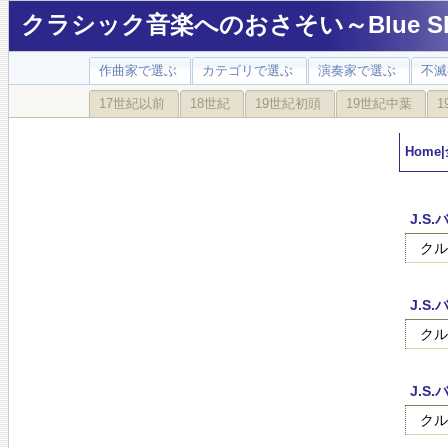
クラシック音楽へのおさそい～Blue Sky
作曲家で選ぶ
カテゴリで選ぶ
演奏家で選ぶ
不滅
17世紀以前
18世紀
19世紀初頭
19世紀中葉
1
Home
|
J.S
クル
J.S
クル
J.S
クル