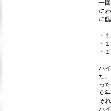
一回
にわ
に臨
・
・１
・１
ハ
た
っ
０
そ
ハ