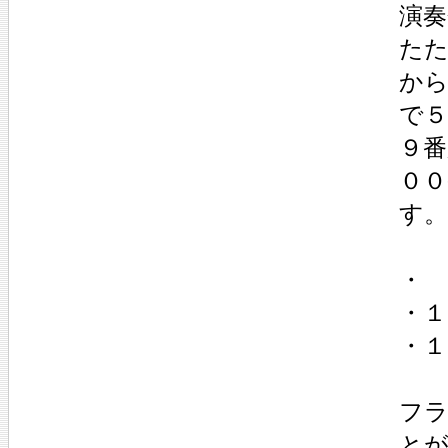
演
た
か
で
９番
０
す。
・
・１
・１
フ
と