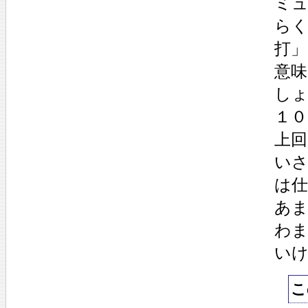
ミ
らく
打
意
し
１
上
い
は
あ
わ
い
こ