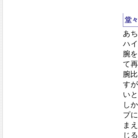
堂
あ
ハ
腕
て
腕
す
い
し
プ
ま
じ