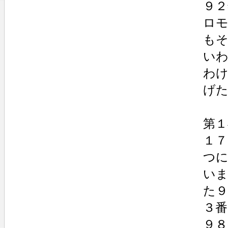
９２
ロ
もそ
い
わ
げ
第１
１７
つ
い
た９
３番
９