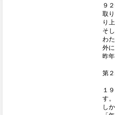
９
取
り
そし
わ
外に
昨年
第２
１
す。
し