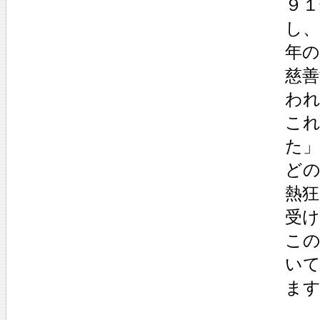
９
し
年の
慈善
わ
こ
た
ど
熱狂
受
こ
い
ま