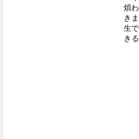
煩
き
生
き