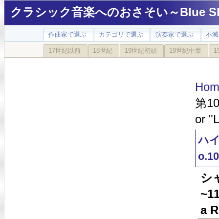
クラシック音楽へのおさそい～Blue Sky
作曲家で選ぶ
カテゴリで選ぶ
演奏家で選ぶ
不滅
17世紀以前
18世紀
19世紀初頭
19世紀中葉
1
Hom
第10
or "
ハイ
o.10
シ
~1
a R