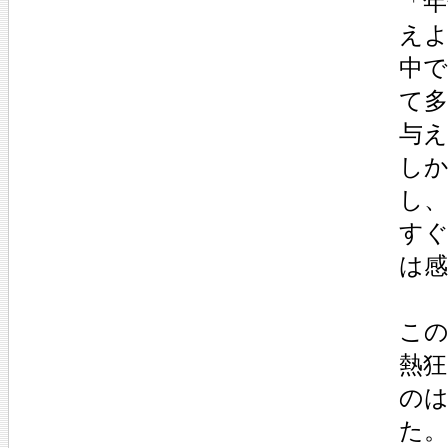
「年
え
中
て
与
し
し
す
は
こ
熱
の
た。