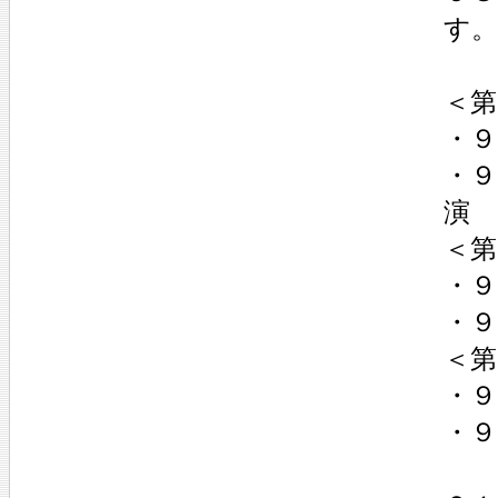
す。
＜第
・９
・
演
＜第
・
・９
＜第
・
・