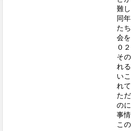
難
同年
た
会
０２
そ
れ
い
れ
た
の
事
こ