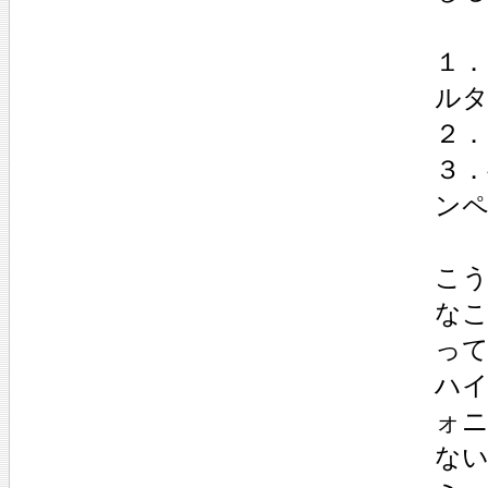
１
ル
２
３
ン
こ
な
っ
ハ
ォ
な