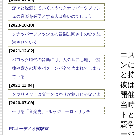
深々と沈潜していくようなクナッパーツブッシ
ュの音楽を必要とする人は多いのでしょう
[2023-10-10]
クナッパーツブッシュの音楽は聞き手の心を沈
潜させていく
[2021-12-02]
エ
バロック時代の音楽には、人の耳に心地よい旋
ン
律や響きの基本パターンが全て含まれてしまっ
と
ている
彼
[2021-11-04]
開
クラリネットはダークばかりが魅力じゃないよ
[2020-07-09]
当
生ける「音楽史」~ルッジェーロ・リッチ
ト
競
PCオーディオ実験室
ー