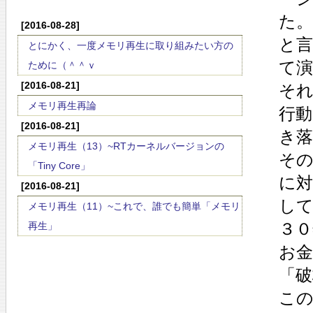
た
[2016-08-28]
と
とにかく、一度メモリ再生に取り組みたい方の
て
ために（＾＾ｖ
[2016-08-21]
そ
メモリ再生再論
行
[2016-08-21]
き
メモリ再生（13）~RTカーネルバージョンの
そ
「Tiny Core」
に
[2016-08-21]
し
メモリ再生（11）~これで、誰でも簡単「メモリ
３０
再生」
お
「破
こ