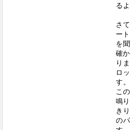
る
さ
ー
を
確
り
ロ
す。
こ
鳴
き
の
す