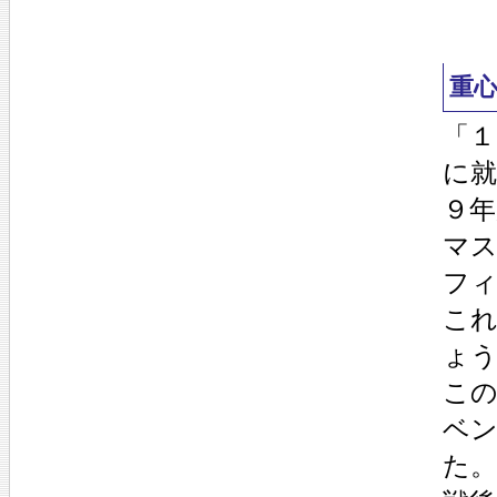
重
「
に就
９年
マ
フ
こ
ょ
こ
ベ
た