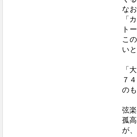
な
「
ト
こ
い
「大
７４
のも
弦楽
孤
が