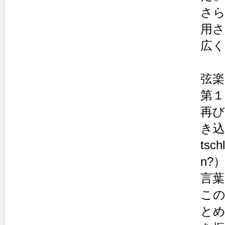
さら
用
広
弦楽
第１
再び
き込
ts
n?
言
こ
と