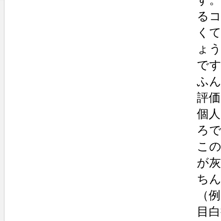
る
く
ょ
で
ふ
評
個
ろ
こ
が
ち
（
目白