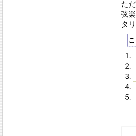
た
弦
タ
こ