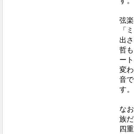
す。
弦楽
「ミ
出さ
哲
ー
変
音
す
なお
族
四