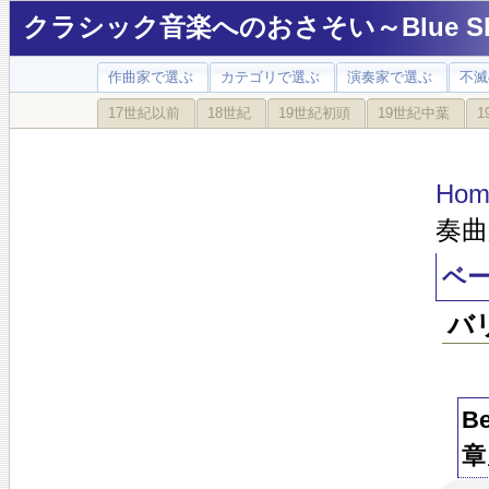
クラシック音楽へのおさそい～Blue Sky
作曲家で選ぶ
カテゴリで選ぶ
演奏家で選ぶ
不滅
17世紀以前
18世紀
19世紀初頭
19世紀中葉
1
Hom
奏曲
ベー
バ
B
章