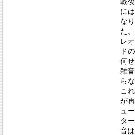
戦後
に
な
た
レ
ド
何
雑音
ら
こ
が再
ュ
タ
音