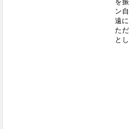
を
ン
遠に
た
と