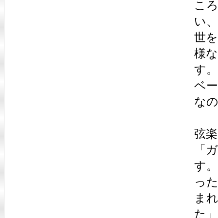
こ
い
世
様
す。
ベー
な
弦楽
「ガ
す
っ
まれ
た