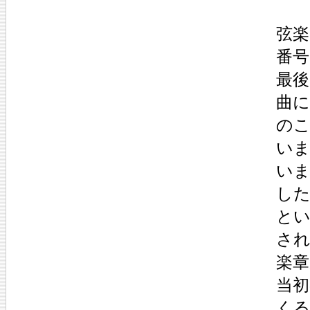
弦楽
番号
最
曲に
の
い
い
し
と
さ
楽
当
く