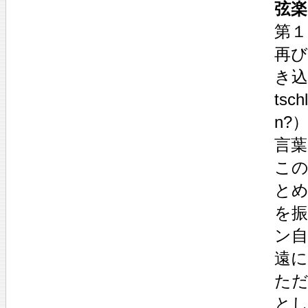
弦楽
第１
再び
き込
ts
n?
言
こ
と
を
ン
遠に
た
と