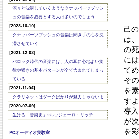
深々と沈潜していくようなクナッパーツブッシ
ュの音楽を必要とする人は多いのでしょう
[2023-10-10]
己
クナッパーツブッシュの音楽は聞き手の心を沈
は
潜させていく
の
[2021-12-02]
に
バロック時代の音楽には、人の耳に心地よい旋
て
律や響きの基本パターンが全て含まれてしまっ
そ
ている
[2021-11-04]
を
クラリネットはダークばかりが魅力じゃないよ
す
[2020-07-09]
導
生ける「音楽史」~ルッジェーロ・リッチ
が
を
PCオーディオ実験室