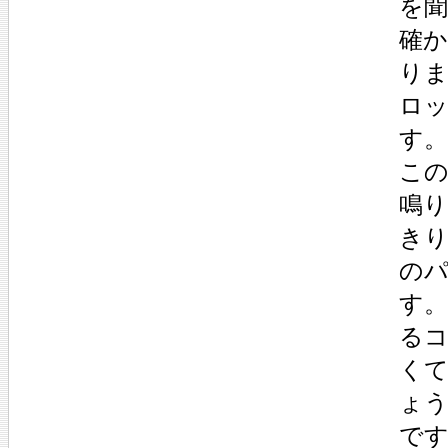
を
確
り
ロ
す。
こ
鳴
き
の
す
る
く
ょ
で