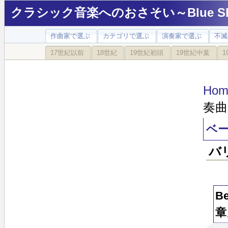
クラシック音楽へのおさそい～Blue Sky
作曲家で選ぶ
カテゴリで選ぶ
演奏家で選ぶ
不滅
17世紀以前
18世紀
19世紀初頭
19世紀中葉
1
Hom
奏曲
ベー
バ
B
章