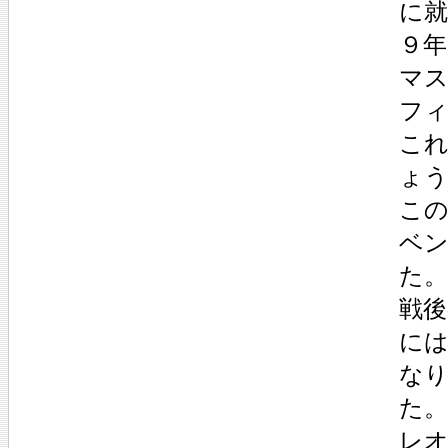
に就
９年
マ
フ
こ
ょ
こ
ベ
た
戦後
に
な
た
レ