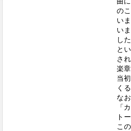
曲に
の
い
い
し
と
さ
楽
当
く
な
「
ト
こ