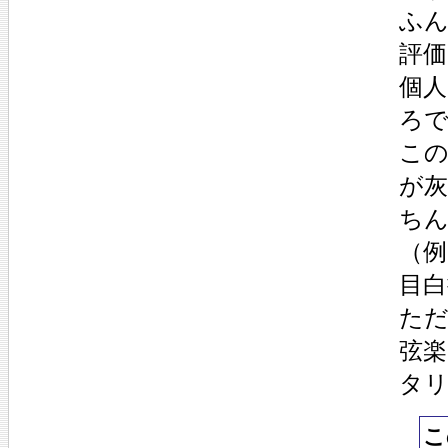
ふ
評
個
ろ
こ
が
ち
（
目白
た
弦
タ
こ