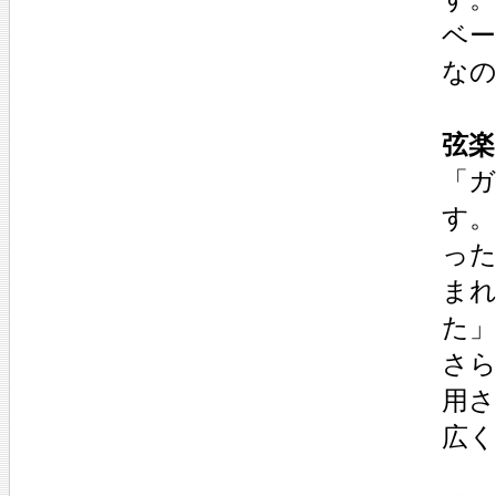
ベー
な
弦楽
「ガ
す
っ
まれ
た
さら
用
広