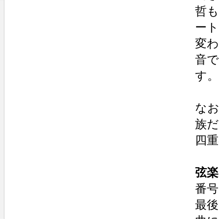
哲
ー
変
音
す
なお
族
四
弦楽
番号
最