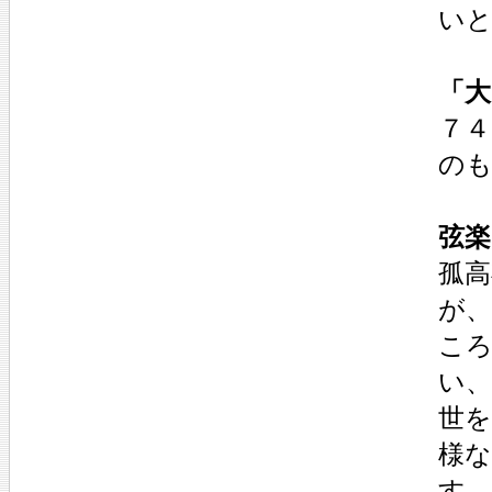
い
「大
７４
のも
弦楽
孤
が
こ
い
世
様
す。