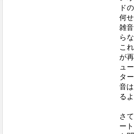
ド
何
雑音
ら
こ
が再
ュ
タ
音
る
さ
ー