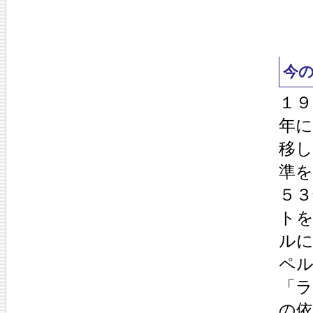
今
１９
年に
移
準を
５
ト
ル
ペ
「
の