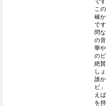
で
こ
確
で
問
の
華
の
絶
し
誰
ビ
え
を