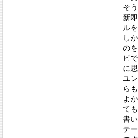
そう
新
ル
し
の
ビ
に
ユ
ら
よ
て
書
テ