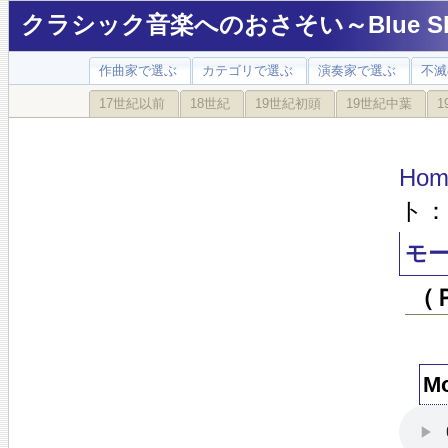
クラシック音楽へのおさそい～Blue Sky
作曲家で選ぶ
カテゴリで選ぶ
演奏家で選ぶ
不滅
17世紀以前
18世紀
19世紀初頭
19世紀中葉
1
Hom
ト：
モー
（
M