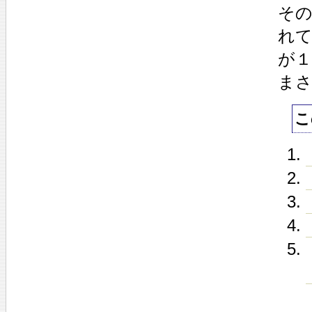
その
れ
が１
ま
こ