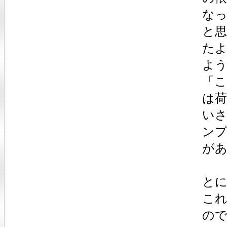
な
と
た
よ
「
は荷
い
ン
が
と
こ
の