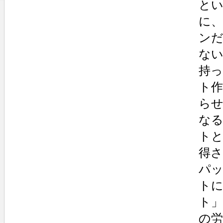
と
に
ン
な
持
ト
ら
な
ト
得
パ
ト
ト
の