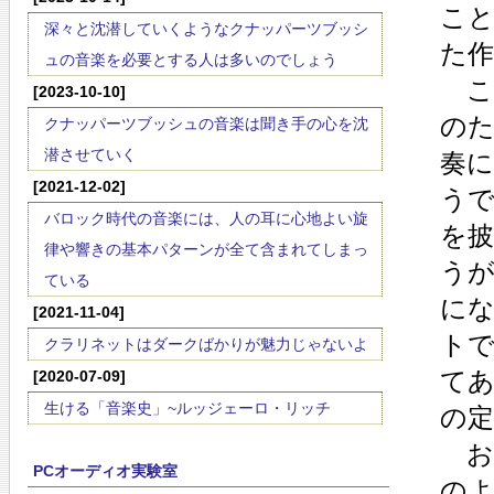
こ
深々と沈潜していくようなクナッパーツブッシ
た
ュの音楽を必要とする人は多いのでしょう
こ
[2023-10-10]
の
クナッパーツブッシュの音楽は聞き手の心を沈
潜させていく
奏に
[2021-12-02]
うで
バロック時代の音楽には、人の耳に心地よい旋
を
律や響きの基本パターンが全て含まれてしまっ
う
ている
に
[2021-11-04]
ト
クラリネットはダークばかりが魅力じゃないよ
て
[2020-07-09]
生ける「音楽史」~ルッジェーロ・リッチ
の
お
PCオーディオ実験室
の