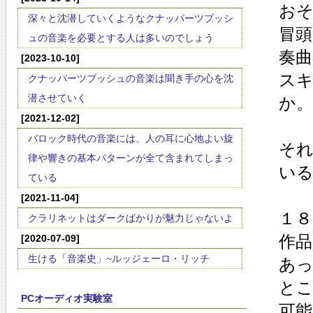
お
深々と沈潜していくようなクナッパーツブッシ
冒
ュの音楽を必要とする人は多いのでしょう
奏
[2023-10-10]
ス
クナッパーツブッシュの音楽は聞き手の心を沈
潜させていく
か。
[2021-12-02]
バロック時代の音楽には、人の耳に心地よい旋
そ
律や響きの基本パターンが全て含まれてしまっ
い
ている
[2021-11-04]
１
クラリネットはダークばかりが魅力じゃないよ
作
[2020-07-09]
生ける「音楽史」~ルッジェーロ・リッチ
あ
と
PCオーディオ実験室
可