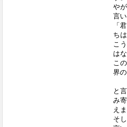
や
言
「
ち
こ
は
こ
界
と
み
え
そ