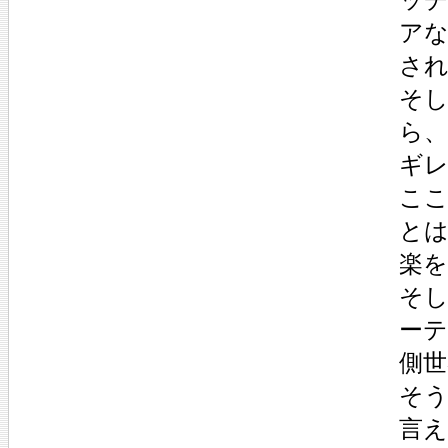
ア
さ
そ
ら
ギ
こ
と
楽
そ
ー
側
そう
言