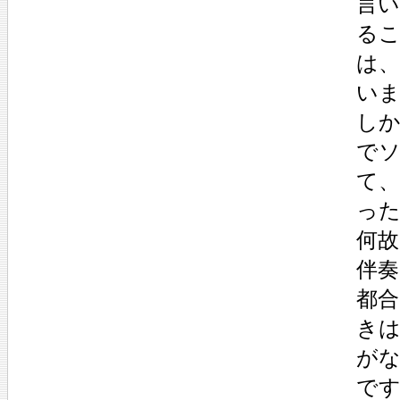
言
る
は
い
し
で
て
っ
何
伴
都
き
が
で