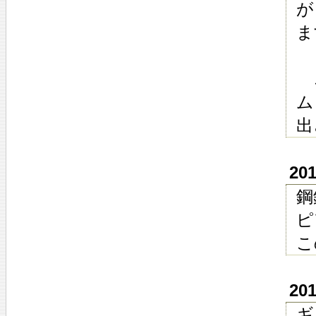
が
ま
こ
ム
出
20
鋼
ピ
こ
20
ギ