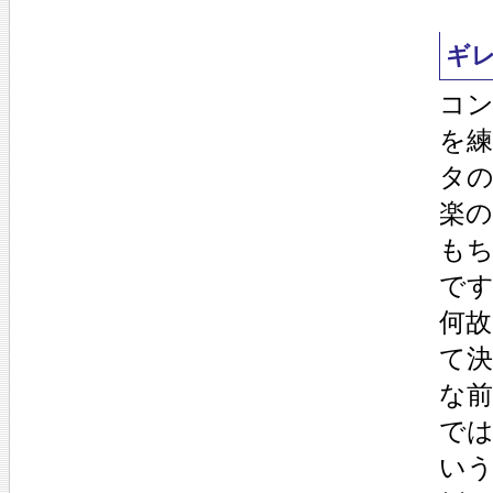
ギ
コ
を
タ
楽
も
で
何
て
な前
で
い