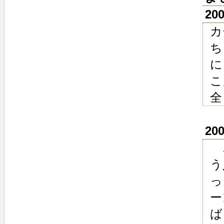
20
カ
ち
に
こ
全
20
こ
う
っ
ー
ば