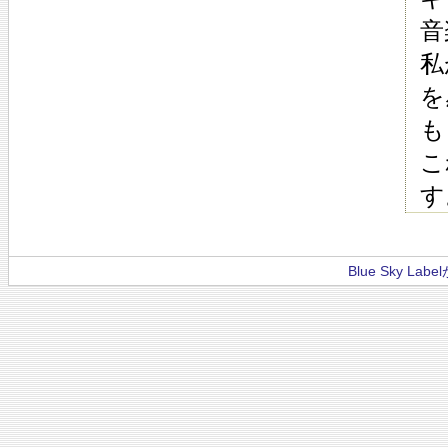
音
私
を
も
こ
す
Blue Sky La