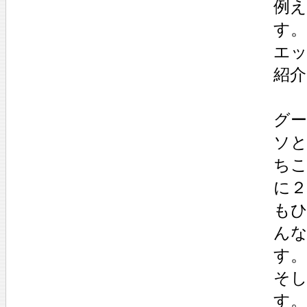
例
す。
エ
紹
グ
ソ
ち
に
も
ん
す。
そ
す。