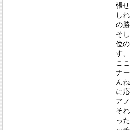
張
し
の
そ
位
す。
こ
ナ
ん
に
ア
そ
っ
ッ