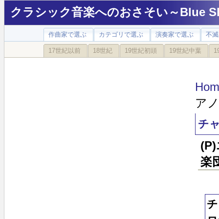
クラシック音楽へのおさそい～Blue Sky
作曲家で選ぶ
カテゴリで選ぶ
演奏家で選ぶ
不滅
17世紀以前
18世紀
19世紀初頭
19世紀中葉
1
Hom
アノ
チャ
(
楽団
チ