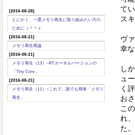
て
[2016-08-28]
ス
とにかく、一度メモリ再生に取り組みたい方の
ために（＾＾ｖ
[2016-08-21]
ヴ
メモリ再生再論
幸な
[2016-08-21]
メモリ再生（13）~RTカーネルバージョンの
し
「Tiny Core」
ュ
[2016-08-21]
く評
メモリ再生（11）~これで、誰でも簡単「メモリ
お
再生」
こ
れ
た。