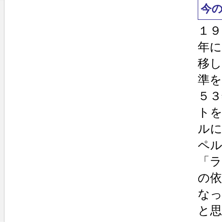
今
１９
年に
移
準を
５
ト
ル
ペ
「
の
な
と