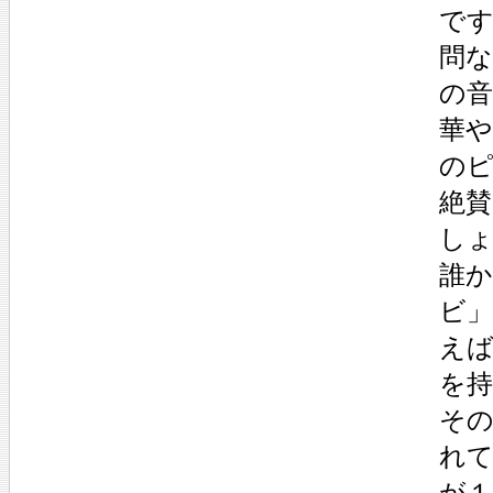
で
問
の
華
の
絶
し
誰
ビ
え
を
その
れ
が１