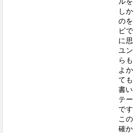
ル
し
の
ビ
に
ユ
ら
よ
て
書
テ
で
こ
確