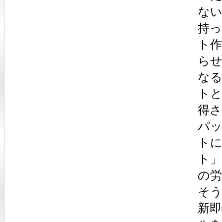
な
持
ト
ら
な
ト
得
パ
ト
ト
の
そう
新