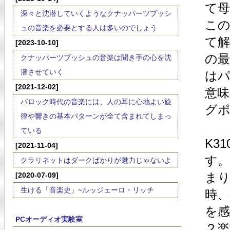
て
深々と沈潜していくようなクナッパーツブッシ
こ
ュの音楽を必要とする人は多いのでしょう
て
[2023-10-10]
の
クナッパーツブッシュの音楽は聞き手の心を沈
潜させていく
は
[2021-12-02]
意
バロック時代の音楽には、人の耳に心地よい旋
グ
律や響きの基本パターンが全て含まれてしまっ
ている
K3
[2021-11-04]
す
クラリネットはダークばかりが魅力じゃないよ
ま
[2020-07-09]
生ける「音楽史」~ルッジェーロ・リッチ
時
を
PCオーディオ実験室
２