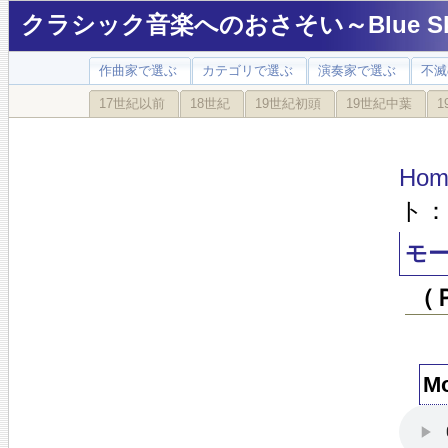
クラシック音楽へのおさそい～Blue Sky
作曲家で選ぶ
カテゴリで選ぶ
演奏家で選ぶ
不滅
17世紀以前
18世紀
19世紀初頭
19世紀中葉
1
Hom
ト：
モー
（
M