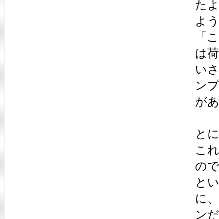
た
よ
「
は荷
い
ン
が
と
こ
の
と
に
ン