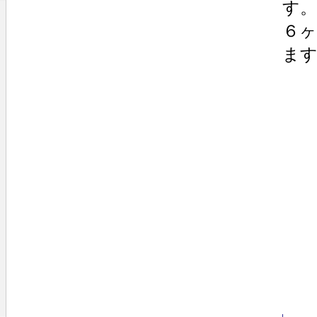
す
６
ま