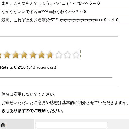
まあ。こんなもんでしょう。ハイヨ ( ^ - ^")/>>>
５～６
なかなかいいですねo(*^^*)oわくわく>>>
７～８
最高、これぞ歴史的名演(ξ^∇^ξ) ホホホホホホホホホ>>>
９～１０
Rating:
6.2
/10 (343 votes cast)
件名は変更しないでください。
お寄せいただいたご意見や感想は基本的に紹介させていただきますが
きもありますのでご理解ください
。
名前
*