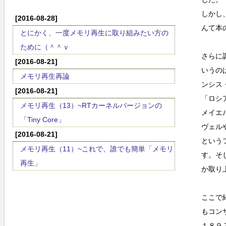
しかし
[2016-08-28]
んて本
とにかく、一度メモリ再生に取り組みたい方の
ために（＾＾ｖ
さらに
[2016-08-21]
いうの
メモリ再生再論
ンシス
[2016-08-21]
「ロシ
メモリ再生（13）~RTカーネルバージョンの
メイエ
「Tiny Core」
ヴェル
[2016-08-21]
という
メモリ再生（11）~これで、誰でも簡単「メモリ
す。そ
再生」
か取り
ここで
もコン
１８９