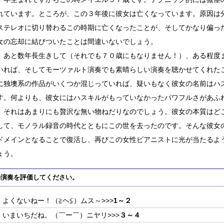
れています。ところが、この３年後に彼女は亡くなっています。原因は
ステレオに切り替わるこの時期に亡くなったことが、そしてかなり偏っ
女の忘却に結びついたことは間違いないでしょう。
、あと数年長生きして（それでも７０歳にもなりません！）、ある程度
いれば、そしてモーツァルト演奏でも素晴らしい演奏を聴かせてくれた
に独墺系の作品がいくつか混じっていれば、疑いもなく彼女の名前はハ
す。何よりも、彼女にはハスキルがもっていなかったパワフルさがあふ
、それはあまりにも贅沢な無い物ねだりなのでしょう。彼女の本質はど
して、モノラル録音の時代とともにこの世を去ったのです。そんな彼女
ドメインとなることで復活し、再びこの女性ピアニストに光が当たるよ
ょう。
の演奏を評価してください。
よくないねー！（≧ヘ≦）ムス～>>>
1～２
いまいちだね。（￣ー￣）ニヤリ>>>
３～４