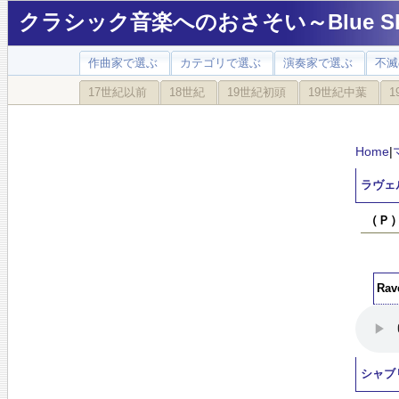
クラシック音楽へのおさそい～Blue Sky
作曲家で選ぶ
カテゴリで選ぶ
演奏家で選ぶ
不滅
17世紀以前
18世紀
19世紀初頭
19世紀中葉
1
Home
|
ラヴェ
（Ｐ
Ra
シャブ