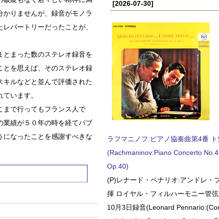
[2026-07-30]
分かりませんが、録音がモノラ
たレパートリーだったことが、
まとまった数のステレオ録音を
ことを思えば、そのステレオ録
スキルなどと並んで評価された
れています。
こまで行ってもフランス人で
の業績が５０年の時を経てパブ
うになったことを感謝すべきな
ラフマニノフ:ピアノ協奏曲第4番 ト短調
(Rachmaninov:Piano Concerto No.4 
Op.40)
(P)レナード・ペナリオ:アンドレ・
揮 ロイヤル・フィルハーモニー管弦楽
10月3日録音(Leonard Pennario:(Con