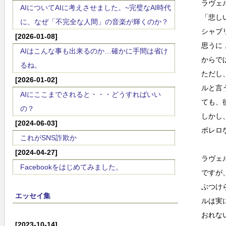
ラヴェ
AIについてAIに考えさせました。~完璧なAI時代
「悲し
に、なぜ「不完全な人間」の音楽が輝くのか？
シャブ
[2026-01-08]
思うに
AIはこんな事も出来るのか…確かに手間は省け
からで
るね。
ただし
[2026-01-02]
ルと言
AIにここまでされると・・・どうすればいい
ても、
の？
しかし
[2024-06-03]
ボレロ
これがSNS詐欺か
[2024-04-27]
ラヴェル
Facebookをはじめてみました。
ですが
ぶつけ
エッセイ集
ルは実
おれな
[2023-10-14]