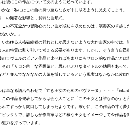
ルは後にこの作品について次のように述べています。
いかな！私にはこの曲の持つ至らなさが手に取るように見えてしまう。
リエの顕著な影響と，貧弱な曲形式。
，この不完全かつ冒険心のない曲が成功を収めたのは，演奏家の卓越し
はないか。」
、いわゆる人格破綻者の群れとしか思えないような大作曲家の中では、
う人の特質は割り引いて考える必要があります。しかし、そう言う自己
後のラヴェルのピアノ作品と比べればあまりにもサロン的な作品だとは
、その「サロン的」な雰囲気と、思わせぶりなタイトルの効用もあって
などと並んでなかなかの人気を博しているという現実はなかなかに皮肉
は単なる語呂合わせで「亡き王女のためのパヴァーヌ」・・・「infante 
、この作品を発表してからは会う人ごとに「この王女とは誰なのか」と
られてすっかり閉口してしまったようです。確かに、この作品の甘く夢
にピッタリで、誰しもが作曲家はどの様な王女をイメージして今作品を
い魅力を持っています。