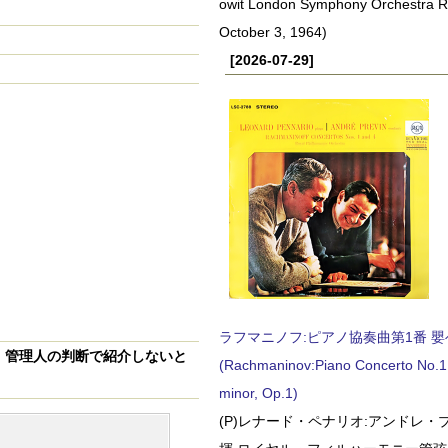
owit London Symphony Orchestra 
October 3, 1964)
[2026-07-29]
ラフマニノフ:ピアノ協奏曲第1番 嬰ヘ短
、
管理人の判断で紹介しないと
(Rachmaninov:Piano Concerto No.1 
minor, Op.1)
(P)レナード・ペナリオ:アンドレ・