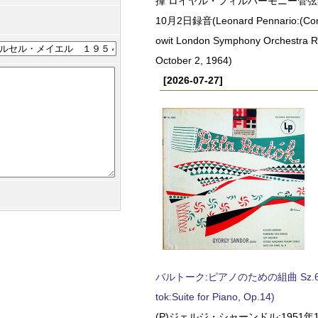
揮 ロイヤル・フィルハーモニー管弦楽
10月2日録音(Leonard Pennario:(Con
owit London Symphony Orchestra 
October 2, 1964)
[2026-07-27]
バルトーク:ピアノのための組曲 Sz.62 
tok:Suite for Piano, Op.14)
(P)ジェルジ・シャーンドル:1951年1