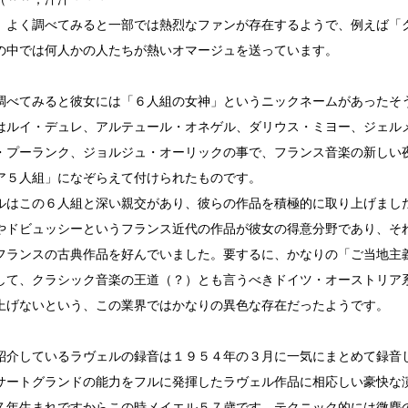
、よく調べてみると一部では熱烈なファンが存在するようで、例えば「
の中では何人かの人たちが熱いオマージュを送っています。
調べてみると彼女には「６人組の女神」というニックネームがあったそ
はルイ・デュレ、アルテュール・オネゲル、ダリウス・ミヨー、ジェル
・プーランク、ジョルジュ・オーリックの事で、フランス音楽の新しい
ア５人組」になぞらえて付けられたものです。
ルはこの６人組と深い親交があり、彼らの作品を積極的に取り上げまし
やドビュッシーというフランス近代の作品が彼女の得意分野であり、そ
フランスの古典作品を好んでいました。要するに、かなりの「ご当地主
して、クラシック音楽の王道（？）とも言うべきドイツ・オーストリア
上げないという、この業界ではかなりの異色な存在だったようです。
紹介しているラヴェルの録音は１９５４年の３月に一気にまとめて録音
サートグランドの能力をフルに発揮したラヴェル作品に相応しい豪快な
７年生まれですからこの時メイエル５７歳です。テクニック的には微塵