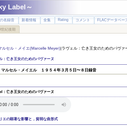
 Label～
Rating
の名録音
新着情報
全集
コメント
FLACデータベース
9世紀後期
マルセル・メイエ(Marcelle Meyer)
|ラヴェル：亡き王女のためのパヴァ
ル：亡き王女のためのパヴァーヌ
）マルセル・メイエル １９５４年３月５日〜８日録音
vel：亡き王女のためのパヴァーヌ
リエの顕著な影響と，貧弱な曲形式