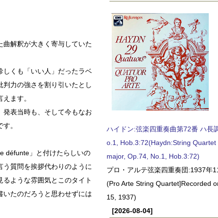
た曲解釈が大きく寄与していた
珍しくも「いい人」だったラベ
批判力の強さを割り引いたとし
言えます。
、発表当時も、そして今もなお
です。
ハイドン:弦楽四重奏曲第72番 ハ長調, O
o.1, Hob.3:72(Haydn:String Quartet
défunte」と付けたらしいの
major, Op.74, No.1, Hob.3:72)
言う質問を挨拶代わりのように
プロ・アルテ弦楽四重奏団:1937年1
見るような雰囲気とこのタイト
(Pro Arte String Quartet]Recorded
書いたのだろうと思わせずには
15, 1937)
[2026-08-04]