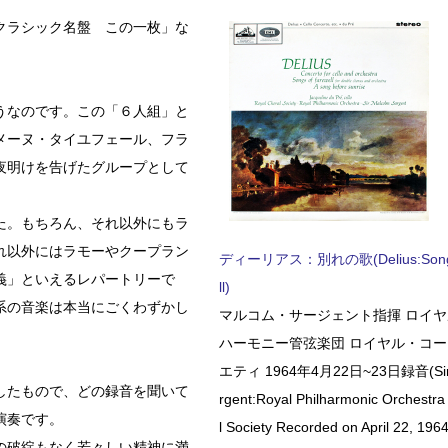
クラシック名盤 この一枚」な
うなのです。この「６人組」と
メーヌ・タイユフェール、フラ
夜明けを告げたグループとして
た。もちろん、それ以外にもラ
れ以外にはラモーやクープラン
ディーリアス：別れの歌(Delius:Songs 
義」といえるレパートリーで
ll)
系の音楽は本当にごくわずかし
マルコム・サージェント指揮 ロイ
ハーモニー管弦楽団 ロイヤル・コ
エティ 1964年4月22日~23日録音(Sir 
したもので、どの録音を聞いて
rgent:Royal Philharmonic Orchestra
演奏です。
l Society Recorded on April 22, 1964
の破綻もなく若々しい精神に満