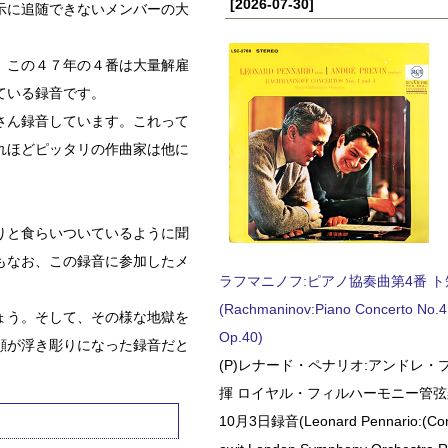
[2026-07-30]
示に追随できないメンバーの大
。この４７年の４番は大量解雇
ている録音です。
さん録音しています。これって
れほどピッタリの作曲家は他に
りと食らいついているように聞
もなお、この録音に参加したメ
ラフマニノフ:ピアノ協奏曲第4番 ト短調
(Rachmaninov:Piano Concerto No.4 
ょう。そして、その様な地獄を
Op.40)
顔が浮き彫りになった録音だと
(P)レナード・ペナリオ:アンドレ・
揮 ロイヤル・フィルハーモニー管弦楽
10月3日録音(Leonard Pennario:(Con