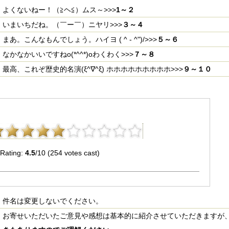
よくないねー！（≧ヘ≦）ムス～>>>
1～２
いまいちだね。（￣ー￣）ニヤリ>>>
３～４
まあ。こんなもんでしょう。ハイヨ ( ^ - ^")/>>>
５～６
なかなかいいですねo(*^^*)oわくわく>>>
７～８
最高、これぞ歴史的名演(ξ^∇^ξ) ホホホホホホホホホ>>>
９～１０
Rating:
4.5
/10 (254 votes cast)
件名は変更しないでください。
お寄せいただいたご意見や感想は基本的に紹介させていただきますが