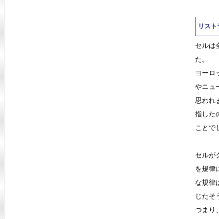
リスト
セルは
た。
ヨーロ
やニュ
思われ
指した
ことで
セルが
を規律
な規律
じたそ
つまり