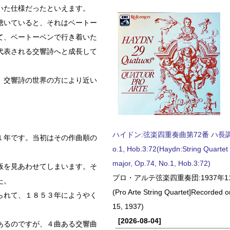
いた仕様だったといえます。
聴いていると、それはベートー
て、ベートーベンで行き着いた
代表される交響詩へと成長して
、交響詩の世界の方により近い
。
ハイドン:弦楽四重奏曲第72番 ハ長調, O
１年です。当初はその作曲順の
o.1, Hob.3:72(Haydn:String Quartet
major, Op.74, No.1, Hob.3:72)
版を見あわせてしまいます。そ
プロ・アルテ弦楽四重奏団:1937年1
た。
(Pro Arte String Quartet]Recorded
られて、１８５３年にようやく
15, 1937)
[2026-08-04]
あるのですが、４曲ある交響曲