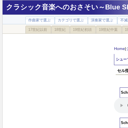
クラシック音楽へのおさそい～Blue Sky
作曲家で選ぶ
カテゴリで選ぶ
演奏家で選ぶ
不滅
17世紀以前
18世紀
19世紀初頭
19世紀中葉
1
Home
|
シュー
セル
Sc
Sc