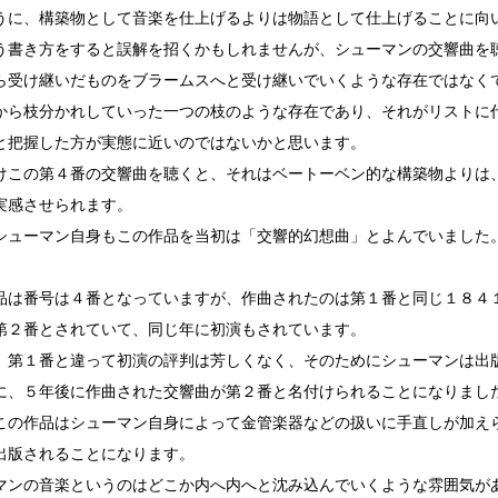
うに、構築物として音楽を仕上げるよりは物語として仕上げることに向
う書き方をすると誤解を招くかもしれませんが、シューマンの交響曲を
ら受け継いだものをブラームスへと受け継いでいくような存在ではなく
から枝分かれしていった一つの枝のような存在であり、それがリストに
と把握した方が実態に近いのではないかと思います。
けこの第４番の交響曲を聴くと、それはベートーベン的な構築物よりは
実感させられます。
シューマン自身もこの作品を当初は「交響的幻想曲」とよんでいました
品は番号は４番となっていますが、作曲されたのは第１番と同じ１８４
第２番とされていて、同じ年に初演もされています。
、第１番と違って初演の評判は芳しくなく、そのためにシューマンは出
に、５年後に作曲された交響曲が第２番と名付けられることになりまし
この作品はシューマン自身によって金管楽器などの扱いに手直しが加え
出版されることになります。
マンの音楽というのはどこか内へ内へと沈み込んでいくような雰囲気が