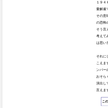
１９４
量解雇
その意
の恐怖
そう言
考えて
は思い
それに
こえま
ンバー
おそら
演出し
言えま
こ