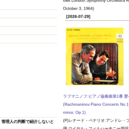
owit London Symphony Orchestra 
October 3, 1964)
[2026-07-29]
ラフマニノフ:ピアノ協奏曲第1番 嬰ヘ短
(Rachmaninov:Piano Concerto No.1 
minor, Op.1)
(P)レナード・ペナリオ:アンドレ・
、
管理人の判断で紹介しないと
揮 ロイヤル・フィルハーモニー管弦楽