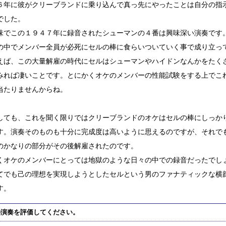
６年に彼がクリーブランドに乗り込んで真っ先にやったことは自分の指
でした。
味でこの１９４７年に録音されたシューマンの４番は興味深い演奏です
の中でメンバー全員が必死にセルの棒に食らいついていく事で成り立っ
えば、この大量解雇の時代にセルはシューマンやハイドンなんかをたく
みれば凄いことです。とにかくオケのメンバーの性能試験をする上でこ
当たりませんからね。
しても、これを聞く限りではクリーブランドのオケはセルの棒にしっか
す。演奏そのものも十分に完成度は高いように思えるのですが、それで
のかなりの部分がその後解雇されたのです。
くオケのメンバーにとっては地獄のような日々の中での録音だったでし
てでも己の理想を実現しようとしたセルという男のファナティックな横
す。
の演奏を評価してください。