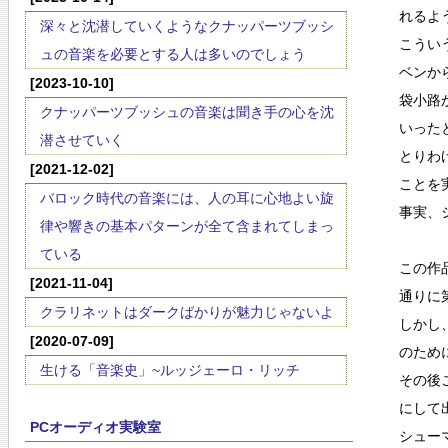
れるよ
深々と沈潜していくようなクナッパーツブッシ
こうい
ュの音楽を必要とする人は多いのでしょう
ベンか
[2023-10-10]
袋小路
クナッパーツブッシュの音楽は聞き手の心を沈
いった
潜させていく
とりわ
[2021-12-02]
ことを
バロック時代の音楽には、人の耳に心地よい旋
事実、
律や響きの基本パターンが全て含まれてしまっ
ている
この作
[2021-11-04]
通りに
クラリネットはダークばかりが魅力じゃないよ
しかし
[2020-07-09]
のため
生ける「音楽史」~ルッジェーロ・リッチ
その後
にして
PCオーディオ実験室
シュー