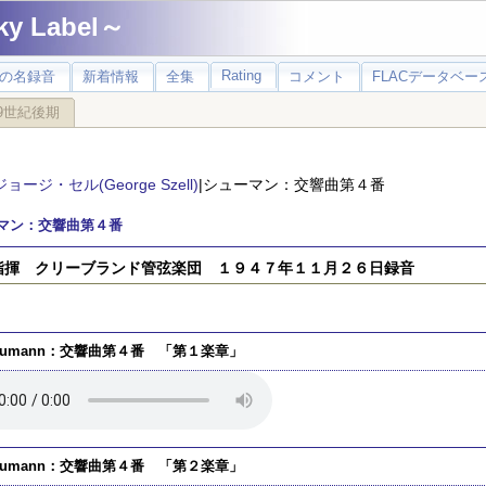
 Label～
Rating
の名録音
新着情報
全集
コメント
FLACデータベース
9世紀後期
ジョージ・セル(George Szell)
|シューマン：交響曲第４番
マン：交響曲第４番
指揮 クリーブランド管弦楽団 １９４７年１１月２６日録音
humann：交響曲第４番 「第１楽章」
humann：交響曲第４番 「第２楽章」