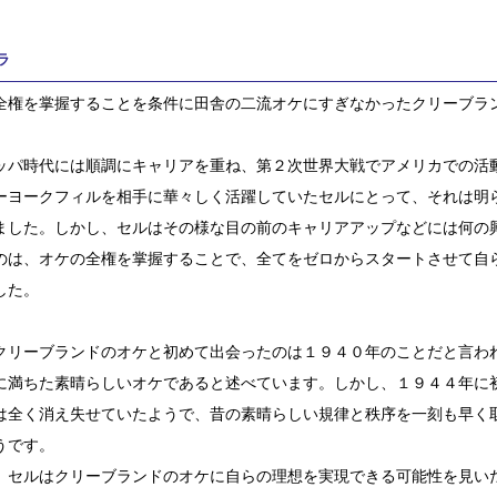
ラ
全権を掌握することを条件に田舎の二流オケにすぎなかったクリーブラ
ッパ時代には順調にキャリアを重ね、第２次世界大戦でアメリカでの活
ーヨークフィルを相手に華々しく活躍していたセルにとって、それは明
ました。しかし、セルはその様な目の前のキャリアアップなどには何の
のは、オケの全権を掌握することで、全てをゼロからスタートさせて自
した。
クリーブランドのオケと初めて出会ったのは１９４０年のことだと言わ
に満ちた素晴らしいオケであると述べています。しかし、１９４４年に
は全く消え失せていたようで、昔の素晴らしい規律と秩序を一刻も早く
うです。
、セルはクリーブランドのオケに自らの理想を実現できる可能性を見い