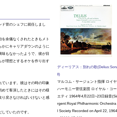
ンド管のシェフに就任しまし
動を余儀なくされたときもメト
らかにキャリアダウンのように
興味もなかったようで、彼が目
らが理想とするオケを作り出す
ディーリアス：別れの歌(Delius:Songs 
ll)
マルコム・サージェント指揮 ロイ
れています。彼はその時の印象
ハーモニー管弦楽団 ロイヤル・コ
初めて客演したときにはその様
エティ 1964年4月22日~23日録音(Sir 
取り戻さなければいけないと感
rgent:Royal Philharmonic Orchestra
l Society Recorded on April 22, 1964
だしていたのです。