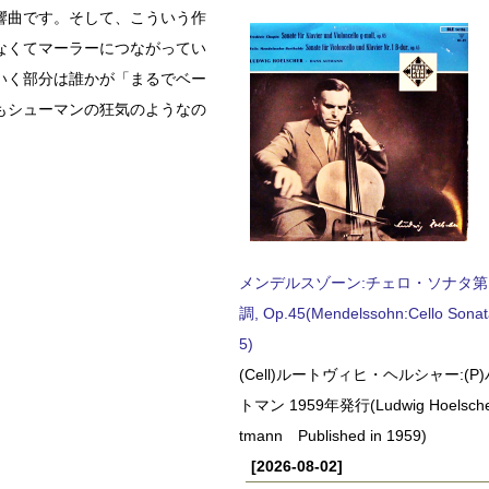
響曲です。そして、こういう作
なくてマーラーにつながってい
いく部分は誰かが「まるでベー
もシューマンの狂気のようなの
メンデルスゾーン:チェロ・ソナタ第
調, Op.45(Mendelssohn:Cello Sonat
5)
(Cell)ルートヴィヒ・ヘルシャー:(
トマン 1959年発行(Ludwig Hoelscher
tmann Published in 1959)
[2026-08-02]