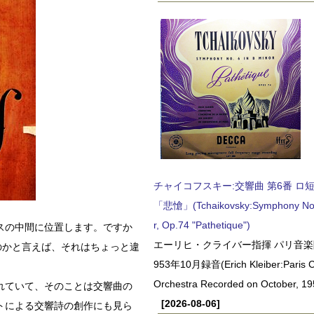
チャイコフスキー:交響曲 第6番 ロ短調,
「悲愴」(Tchaikovsky:Symphony No.6
r, Op.74 "Pathetique")
スの中間に位置します。ですか
エーリヒ・クライバー指揮 パリ音楽
のかと言えば、それはちょっと違
953年10月録音(Erich Kleiber:Paris C
Orchestra Recorded on October, 19
れていて、そのことは交響曲の
[2026-08-06]
トによる交響詩の創作にも見ら