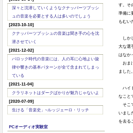
す。そ
深々と沈潜していくようなクナッパーツブッシ
準備に
ュの音楽を必要とする人は多いのでしょう
もむい
[2023-10-10]
クナッパーツブッシュの音楽は聞き手の心を沈
しかし
潜させていく
大な選
[2021-12-02]
はなか
バロック時代の音楽には、人の耳に心地よい旋
おまけ
律や響きの基本パターンが全て含まれてしまっ
ました
ている
[2021-11-04]
ハイド
クラリネットはダークばかりが魅力じゃないよ
なこと
[2020-07-09]
そこで
生ける「音楽史」~ルッジェーロ・リッチ
いまし
を去る
PCオーディオ実験室