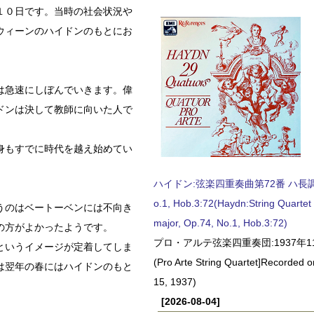
１０日です。当時の社会状況や
ウィーンのハイドンのもとにお
は急速にしぼんでいきます。偉
ドンは決して教師に向いた人で
身もすでに時代を越え始めてい
ハイドン:弦楽四重奏曲第72番 ハ長調, O
o.1, Hob.3:72(Haydn:String Quartet
うのはベートーベンには不向き
major, Op.74, No.1, Hob.3:72)
の方がよかったようです。
プロ・アルテ弦楽四重奏団:1937年1
というイメージが定着してしま
(Pro Arte String Quartet]Recorded
は翌年の春にはハイドンのもと
15, 1937)
[2026-08-04]