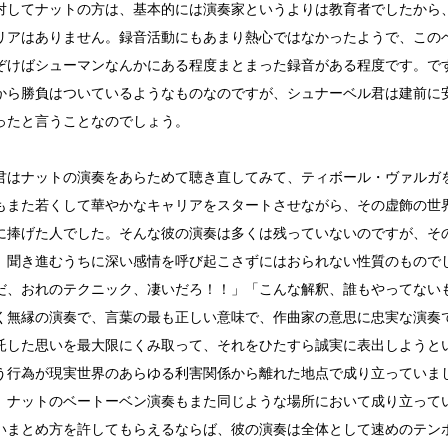
対してナットの方は、基本的には演奏家というよりは教育者でしたから
リアはありません。録音活動にもあまり熱心ではなかったようで、この
ぞけばシューマンなんかにある程度まとまった録音がある程度です。で
から勝負はついているようなものなのですが、シュナーベル君は建前に
ったと言うことなのでしょう。
君はナットの演奏をあらためて聴き直してみて、ティボール・ヴァルガ
もまた若くして華やかなキャリアをスタートさせながら、その虚飾の世
に捧げた人でした。そんな彼の演奏は多くは残っていないのですが、そ
、聞き進むうちに深い感情を呼び起こさずにはおられない性質のもので
だ、おれのテクニック、凄いだろ！！」「こんな解釈、誰もやってない
く無縁の演奏で、言葉の最も正しい意味で、作曲家の意思に忠実な演奏
託した思いを最大限にくみ取って、それをひたすら誠実に表出しようと
う行為が現実世界のあらゆる利害関係から離れた地点で成り立っていま
、ナットのベートーベン演奏もまた同じような場所において成り立って
いまとめ方を許してもらえるならば、彼の演奏は全体として速めのテン