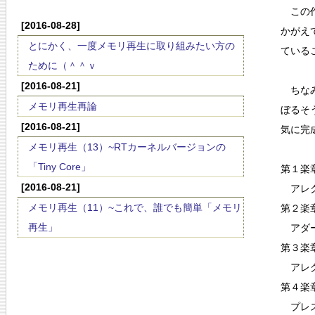
この作
[2016-08-28]
かがえ
とにかく、一度メモリ再生に取り組みたい方の
ている
ために（＾＾ｖ
[2016-08-21]
ちなみ
メモリ再生再論
ぼるそ
[2016-08-21]
気に完
メモリ再生（13）~RTカーネルバージョンの
「Tiny Core」
第１楽
[2016-08-21]
アレグ
メモリ再生（11）~これで、誰でも簡単「メモリ
第２楽
再生」
アダー
第３楽
アレグ
第４楽
プレス