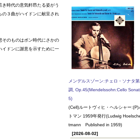
若き時代の意気軒昂たる姿がう
らの３曲がハイドンに献呈され
想そのものはボン時代にさかの
ハイドンに謝意を示すために一
メンデルスゾーン:チェロ・ソナタ第
調, Op.45(Mendelssohn:Cello Sonat
5)
(Cell)ルートヴィヒ・ヘルシャー:(
トマン 1959年発行(Ludwig Hoelscher
tmann Published in 1959)
[2026-08-02]