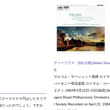
ディーリアス：別れの歌(Delius:Songs 
ll)
マルコム・サージェント指揮 ロイ
ハーモニー管弦楽団 ロイヤル・コ
エティ 1964年4月22日~23日録音(Sir 
rgent:Royal Philharmonic Orchestra
の２〜３０００円はしたそうで
l Society Recorded on April 22, 1964
段だったのでしょう。ですか