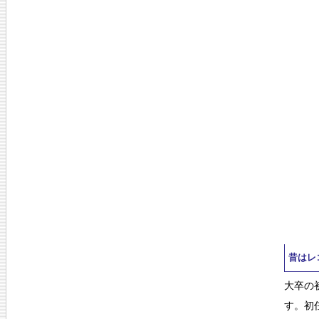
昔はレ
大卒の
す。初