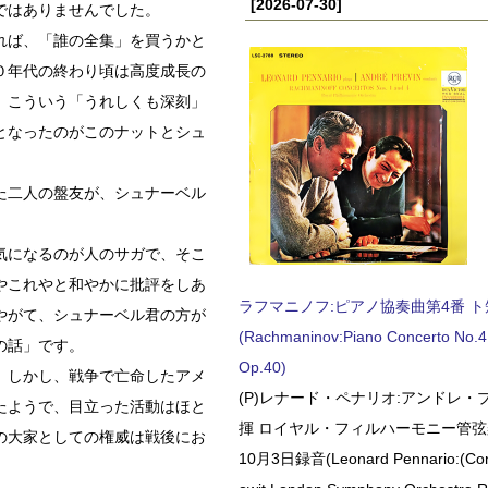
[2026-07-30]
ではありませんでした。
れば、「誰の全集」を買うかと
０年代の終わり頃は高度成長の
、こういう「うれしくも深刻」
となったのがこのナットとシュ
た二人の盤友が、シュナーベル
気になるのが人のサガで、そこ
やこれやと和やかに批評をしあ
ラフマニノフ:ピアノ協奏曲第4番 ト短調
やがて、シュナーベル君の方が
(Rachmaninov:Piano Concerto No.4 
の話」です。
Op.40)
。しかし、戦争で亡命したアメ
(P)レナード・ペナリオ:アンドレ・
たようで、目立った活動はほと
揮 ロイヤル・フィルハーモニー管弦楽
の大家としての権威は戦後にお
10月3日録音(Leonard Pennario:(Con