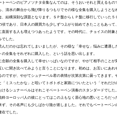
ートーベンのピアノソナタ全集なんてのは、そうおいそれと買えるもの
ら、清水の舞台から飛び降りるつもりでその様な全集を購入しようとな
は、結構深刻な課題となります。ＳＰ盤からＬＰ盤に移行していった５
の頃であり、日本人の購買力も少しずつ上がり始めてきたこともあって
に直面する人も増えつつあったようです。その時代に、チョイスの対象
ルでした。
読んだのかは忘れてしまいましたが、その様な「幸せな」悩みに遭遇し
トの全集をそれぞれに購入した、という話を思い出します。
に念願の全集を購入して幸せいっぱいなのですが、やがて相手のことが
互いに聞き比べてみようと言うことになります。初めは、お互いにあれ
るのですが、やがてシュナーベル君の表情が次第次第に曇ってきます。
と「ミスったかな」と呟いてトボトボと家路についたという「それだけ
おけるシュナーベルはそれこそベートーベン演奏のスタンダードでした
純粋ヨーロッパ人の彼にとってはこの上もなく居心地の悪いところだっ
来ず、その名声にも少しばかり陰が差しました。それでもベートーベン
健在でした。