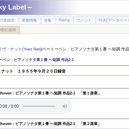
 Label～
Rating
の名録音
新着情報
全集
コメント
FLACデータベース
9世紀後期
イヴ・ナット(Yves Nat)
|ベートーベン：ピアノソナタ第１番 ヘ短調 作品2
ーベン：ピアノソナタ第１番 ヘ短調 作品2-1
）ナット １９５５年９月２０日録音
ethoven：ピアノソナタ第１番 ヘ短調 作品2-1 「第１楽章」
ethoven：ピアノソナタ第１番 ヘ短調 作品2-1 「第２楽章」