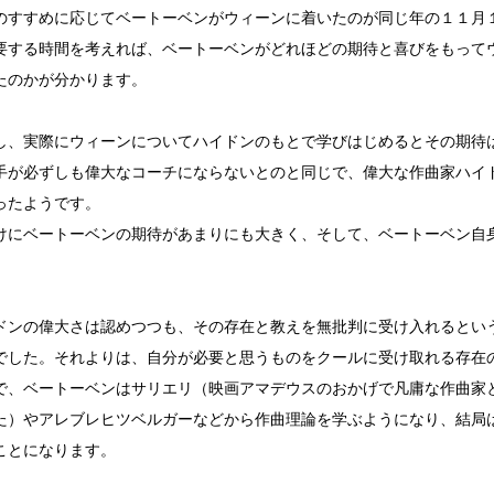
のすすめに応じてベートーベンがウィーンに着いたのが同じ年の１１月
要する時間を考えれば、ベートーベンがどれほどの期待と喜びをもって
たのかが分かります。
、実際にウィーンについてハイドンのもとで学びはじめるとその期待
手が必ずしも偉大なコーチにならないとのと同じで、偉大な作曲家ハイ
ったようです。
にベートーベンの期待があまりにも大きく、そして、ベートーベン自
。
ンの偉大さは認めつつも、その存在と教えを無批判に受け入れるとい
でした。それよりは、自分が必要と思うものをクールに受け取れる存在
、ベートーベンはサリエリ（映画アマデウスのおかげで凡庸な作曲家
た）やアレブレヒツベルガーなどから作曲理論を学ぶようになり、結局
ことになります。