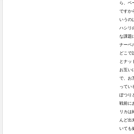
ら、ベ
ですか
いうの
ハシリ
な課題
ナーベ
どこで
とナッ
お互い
で、お
ってい
ぽつり
戦前に
リカは
んど出
いても