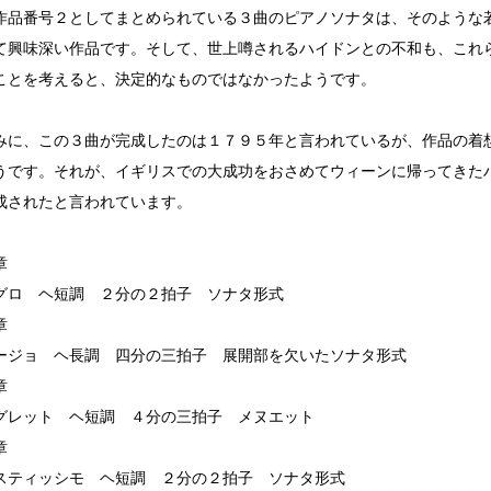
品番号２としてまとめられている３曲のピアノソナタは、そのような
て興味深い作品です。そして、世上噂されるハイドンとの不和も、これ
ことを考えると、決定的なものではなかったようです。
に、この３曲が完成したのは１７９５年と言われているが、作品の着
うです。それが、イギリスでの大成功をおさめてウィーンに帰ってきた
成されたと言われています。
章
ロ ヘ短調 ２分の２拍子 ソナタ形式
章
ジョ ヘ長調 四分の三拍子 展開部を欠いたソナタ形式
章
レット ヘ短調 ４分の三拍子 メヌエット
章
ティッシモ ヘ短調 ２分の２拍子 ソナタ形式