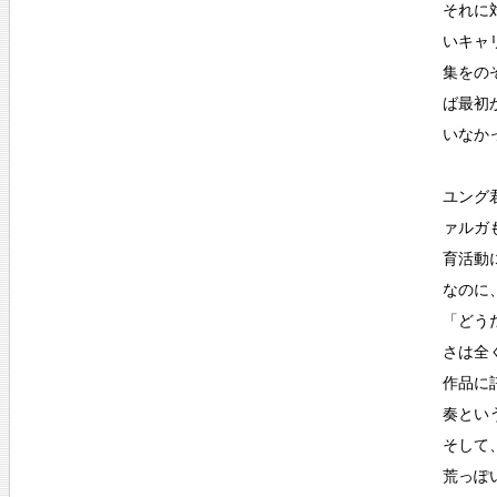
それに
いキャ
集をの
ば最初
いなか
ユング
ァルガ
育活動
なのに
「どう
さは全
作品に
奏とい
そして
荒っぽ