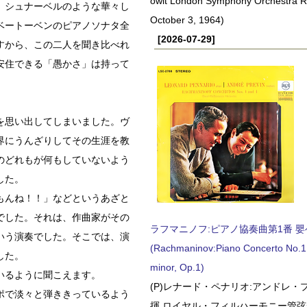
owit London Symphony Orchestra 
、シュナーベルのような華々し
October 3, 1964)
ベートーベンのピアノソナタ全
[2026-07-29]
すから、この二人を聞き比べれ
安住できる「愚かさ」は持って
を思い出してしまいました。ヴ
界にうんざりしてその生涯を教
のどれもが何もしていないよう
した。
もんね！！」などというあざと
でした。それは、作曲家がその
ラフマニノフ:ピアノ協奏曲第1番 嬰ヘ短
いう演奏でした。そこでは、演
(Rachmaninov:Piano Concerto No.1 
した。
minor, Op.1)
いるように聞こえます。
(P)レナード・ペナリオ:アンドレ・
ポで淡々と弾ききっているよう
揮 ロイヤル・フィルハーモニー管弦楽