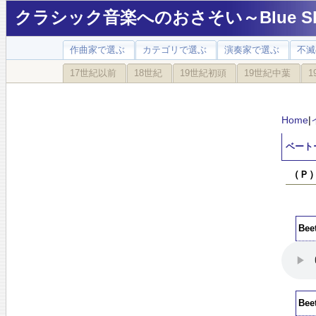
クラシック音楽へのおさそい～Blue Sky
作曲家で選ぶ
カテゴリで選ぶ
演奏家で選ぶ
不滅
17世紀以前
18世紀
19世紀初頭
19世紀中葉
1
Home
|
ベート
（Ｐ
Be
Be