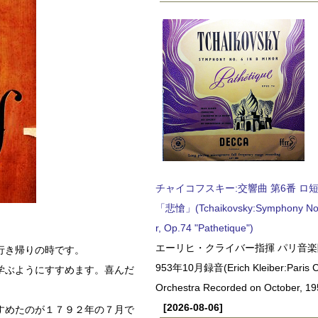
チャイコフスキー:交響曲 第6番 ロ短調,
「悲愴」(Tchaikovsky:Symphony No.6
r, Op.74 "Pathetique")
エーリヒ・クライバー指揮 パリ音楽
行き帰りの時です。
953年10月録音(Erich Kleiber:Paris C
学ぶようにすすめます。喜んだ
Orchestra Recorded on October, 19
[2026-08-06]
すめたのが１７９２年の７月で