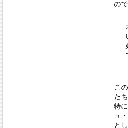
の
この
た
特
ュ
と