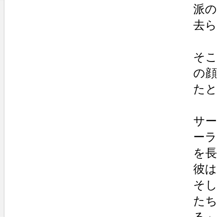
派
去ら
そ
の
た
サ
ー
を
彼
そ
た
る