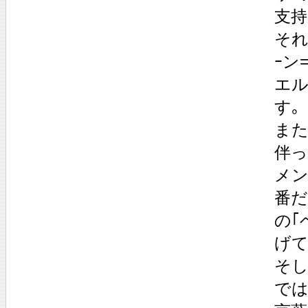
支持
そ
ｰン
エル
す｡
また
伴
メン
番だ
の｢
げて
そし
では