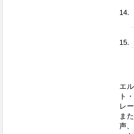
エ
ト
レ
また
声