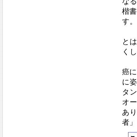
なる
楷
す。
と
く
癌
に
タ
オ
あ
者