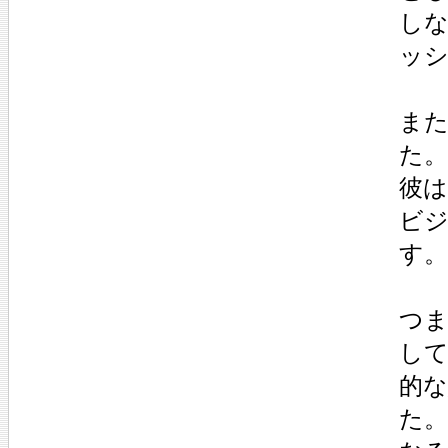
し
ッ
また
た。
彼は
ビ
す。
つ
し
的
た。