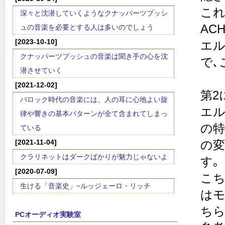
これ
深々と沈潜していくようなクナッパーツブッシ
AC
ュの音楽を必要とする人は多いのでしょう
[2023-10-10]
エル
クナッパーツブッシュの音楽は聞き手の心を沈
で､
潜させていく
[2021-12-02]
第2
バロック時代の音楽には、人の耳に心地よい旋
エル
律や響きの基本パターンが全て含まれてしまっ
の特
ている
[2021-11-04]
の変
クラリネットはダークばかりが魅力じゃないよ
す｡
[2020-07-09]
こち
生ける「音楽史」~ルッジェーロ・リッチ
はモ
ちら
PCオーディオ実験室