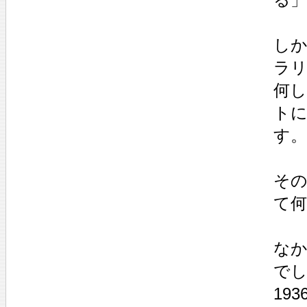
し
ラ
何
ト
す。
そ
て
な
で
19