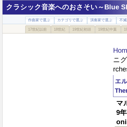
クラシック音楽へのおさそい～Blue Sky
作曲家で選ぶ
カテゴリで選ぶ
演奏家で選ぶ
不滅
17世紀以前
18世紀
19世紀初頭
19世紀中葉
1
Hom
ニグマ変
rche
エルガ
The
マ
9年
oni