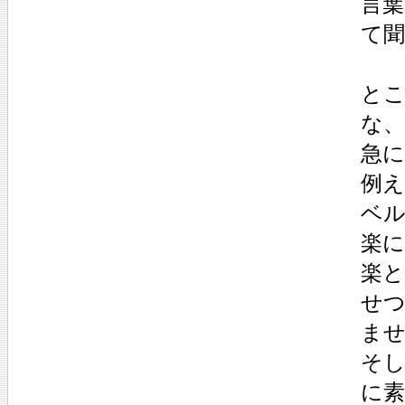
言葉
て聞
とこ
な、
急に
例え
ベル
楽に
楽
せつ
ませ
そ
に素