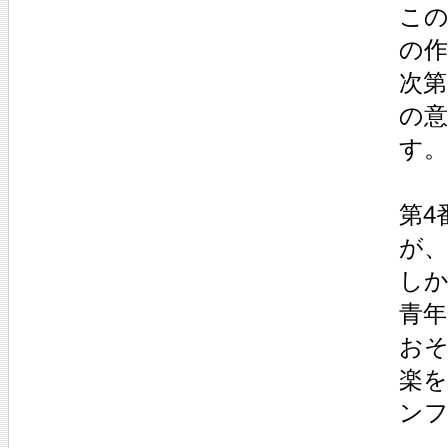
この
の
次
の
す。
第4
が
しか
青
お
楽を
ン