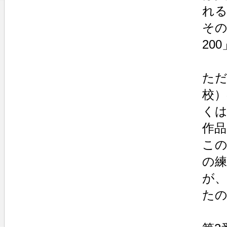
れ
その
20
た
校
く
作
この
の
が
た