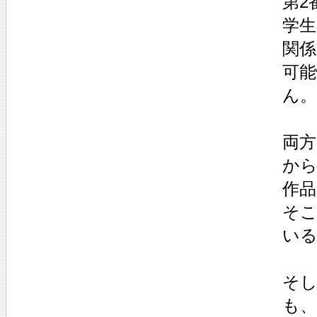
第2
学生
関
可
ん。
両
から
作
そ
い
そし
も