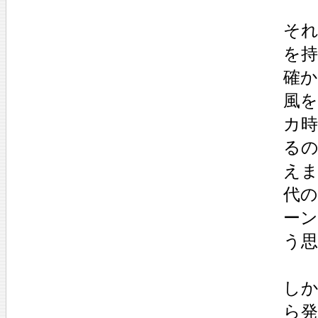
そ
を
確
風
カ時
る
え
代
ーン
う
し
ら