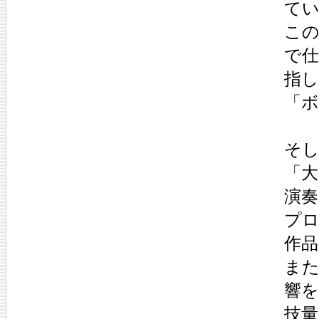
て
こ
で
指
「
そし
「大
演
プ
作
ま
響
技