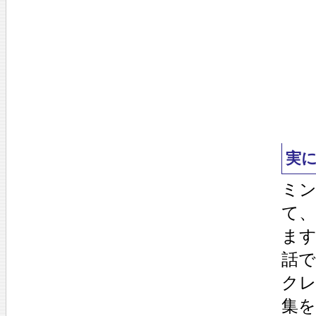
実
ミ
て
ま
話
ク
集