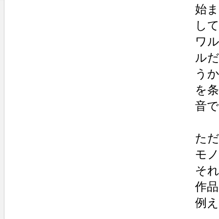
始
し
ワ
ル
う
を
音
た
モ
そ
作
例