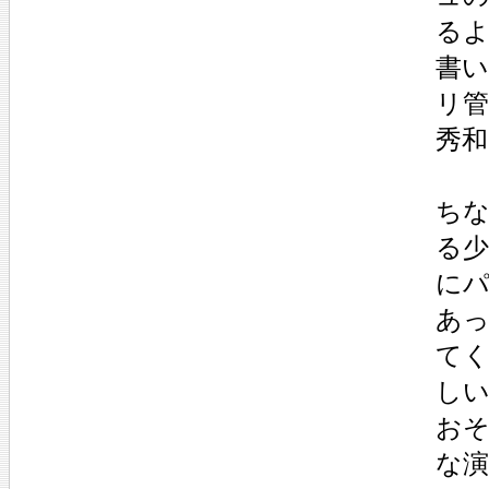
る
書
リ
秀
ちな
る
に
あ
て
しい
お
な