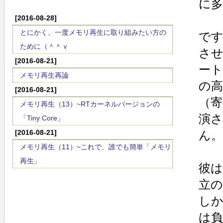
に
[2016-08-28]
とにかく、一度メモリ再生に取り組みたい方の
です
ために（＾＾ｖ
させ
[2016-08-21]
ー
メモリ再生再論
の
[2016-08-21]
（
メモリ再生（13）~RTカーネルバージョンの
演
「Tiny Core」
[2016-08-21]
ん。
メモリ再生（11）~これで、誰でも簡単「メモリ
再生」
彼は
立
し
は負