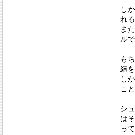
し
れ
また
ル
も
績
し
こ
シ
は
っ