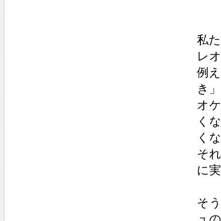
私
レ
例
き
オ
く
く
そ
に
そう
ュ