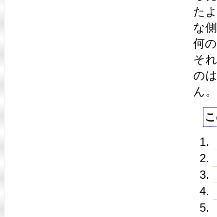
た
な
何
そ
の
ん
こ