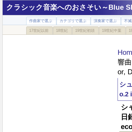
クラシック音楽へのおさそい～Blue Sky
作曲家で選ぶ
カテゴリで選ぶ
演奏家で選ぶ
不滅
17世紀以前
18世紀
19世紀初頭
19世紀中葉
1
Hom
響曲第
or, 
シュ
o.2 
シ
日録
eco