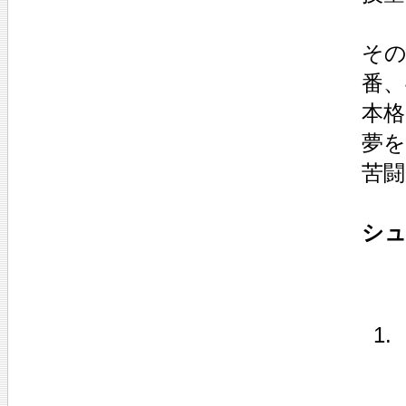
その
番、
本格
夢
苦
シュ