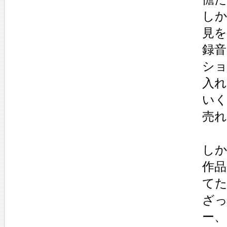
しか
見を
録
シ
入
い
売
し
作
て
ざ
ー、