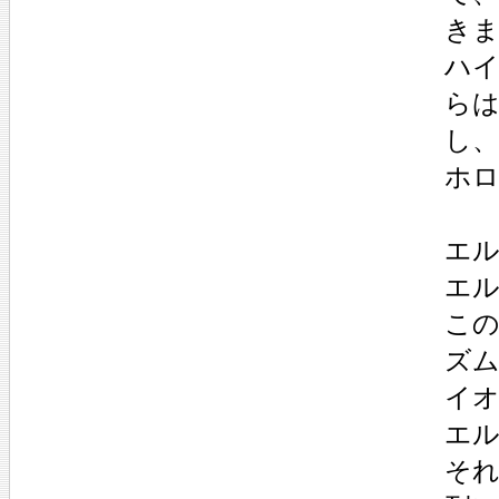
き
ハイ
ら
し
ホ
エル
エル
この
ズ
イ
エ
そ