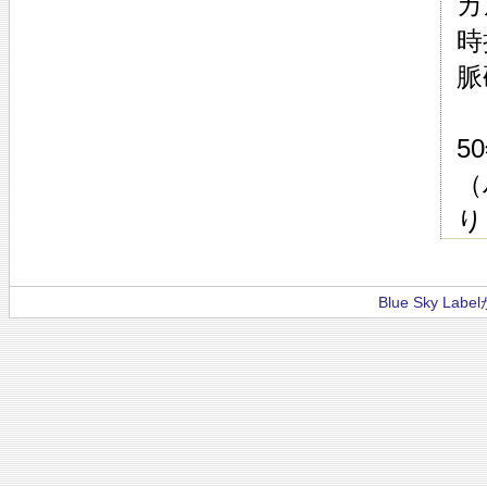
カ
時
脈
5
（
り
Blue Sky La