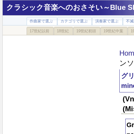
クラシック音楽へのおさそい～Blue Sky
作曲家で選ぶ
カテゴリで選ぶ
演奏家で選ぶ
不滅
17世紀以前
18世紀
19世紀初頭
19世紀中葉
1
Hom
ンソナ
グリー
mino
(
(Mi
Gr