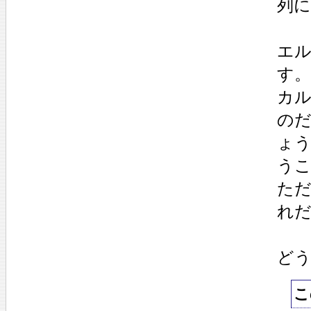
列
エ
す。
カ
の
ょ
う
た
れ
ど
こ