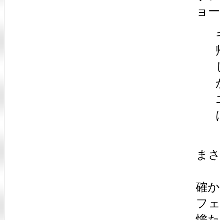
ョ
ま
確
フ
憺