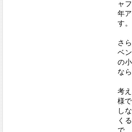
ャ
年
す。
さら
ベ
の
な
考え
様で
し
く
で