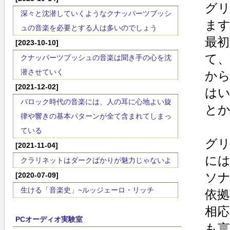
グリ
深々と沈潜していくようなクナッパーツブッシ
ま
ュの音楽を必要とする人は多いのでしょう
最初
[2023-10-10]
て、
クナッパーツブッシュの音楽は聞き手の心を沈
潜させていく
から
[2021-12-02]
は
バロック時代の音楽には、人の耳に心地よい旋
と
律や響きの基本パターンが全て含まれてしまっ
ている
グ
[2021-11-04]
に
クラリネットはダークばかりが魅力じゃないよ
ソ
[2020-07-09]
生ける「音楽史」~ルッジェーロ・リッチ
依
相
PCオーディオ実験室
も