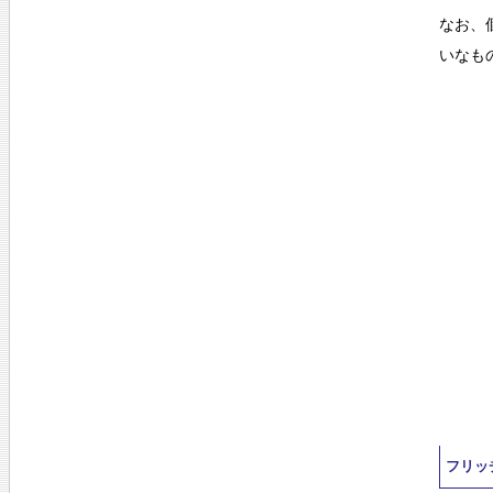
なお、
いなも
フリッ