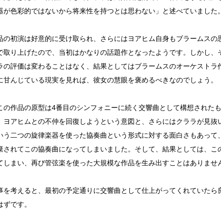
器が色彩的ではないから将来性を持つとは思わない」と述べていました
品の初演は好意的に受け取られ、さらにはヨアヒム自身もブラームスの
で取り上げたので、当初はかなりの話題作となったようです。しかし、
ラの評価は変わることはなく、結果としてはブラームスのオーケストラ
に甘んじている現実を見れば、彼女の慧眼を褒めるべきなのでしょう。
この作品の原型は4番目のシンフォニーに続く交響曲として構想された
、ヨアヒムとの不仲を回復しようという意図と、さらにはクララが見抜
いう二つの旋律楽器を使った協奏曲という形式に対する面白さもあって
棄されてこの協奏曲になってしまいました。そして、結果としては、こ
てしまい、再び管弦楽を使った大規模な作品を生み出すことはありませ
事を考えると、最初の予定通りに交響曲として仕上がってくれていたら
はずです。