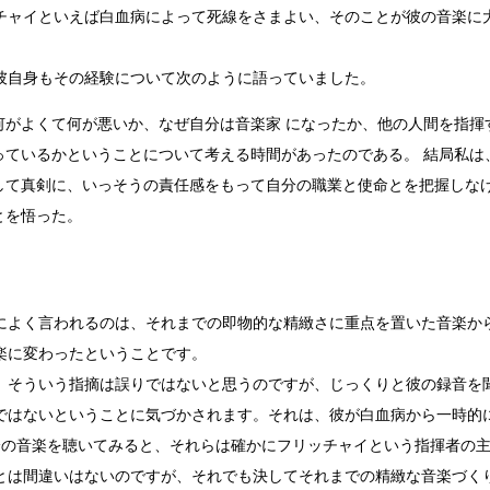
チャイといえば白血病によって死線をさまよい、そのことが彼の音楽に
。
彼自身もその経験について次のように語っていました。
何がよくて何が悪いか、なぜ自分は音楽家 になったか、他の人間を指揮
っているかということについて考える時間があったのである。 結局私は
して真剣に、いっそうの責任感をもって自分の職業と使命とを把握しなけ
とを悟った。
によく言われるのは、それまでの即物的な精緻さに重点を置いた音楽か
楽に変わったということです。
、そういう指摘は誤りではないと思うのですが、じっくりと彼の録音を
ではないということに気づかされます。それは、彼が白血病から一時的
降の音楽を聴いてみると、それらは確かにフリッチャイという指揮者の
とは間違いはないのですが、それでも決してそれまでの精緻な音楽づく