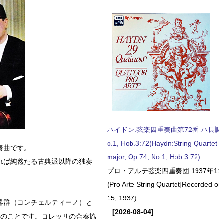
ハイドン:弦楽四重奏曲第72番 ハ長調, O
o.1, Hob.3:72(Haydn:String Quartet
奏曲です。
major, Op.74, No.1, Hob.3:72)
れば純然たる古典派以降の独奏
プロ・アルテ弦楽四重奏団:1937年1
(Pro Arte String Quartet]Recorded
15, 1937)
器群（コンチェルティーノ）と
[2026-08-04]
曲のことです。コレッリの合奏協