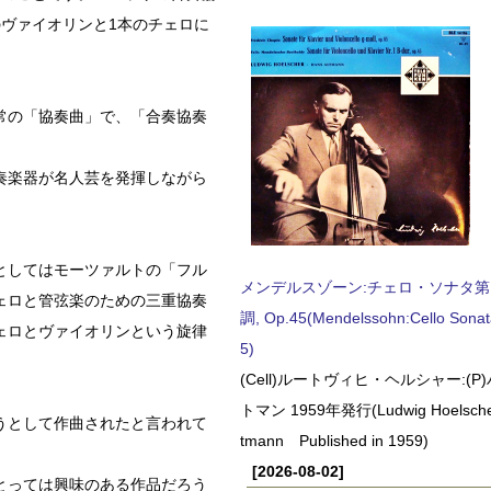
ヴァイオリンと1本のチェロに
常の「協奏曲」で、「合奏協奏
奏楽器が名人芸を発揮しながら
としてはモーツァルトの「フル
メンデルスゾーン:チェロ・ソナタ第
ェロと管弦楽のための三重協奏
調, Op.45(Mendelssohn:Cello Sonat
ェロとヴァイオリンという旋律
5)
(Cell)ルートヴィヒ・ヘルシャー:(
トマン 1959年発行(Ludwig Hoelscher
うとして作曲されたと言われて
tmann Published in 1959)
[2026-08-02]
とっては興味のある作品だろう