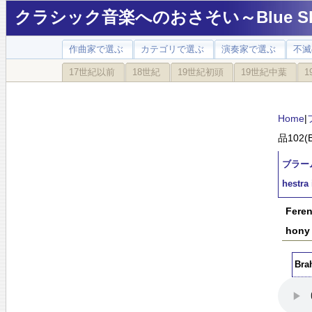
クラシック音楽へのおさそい～Blue Sky
作曲家で選ぶ
カテゴリで選ぶ
演奏家で選ぶ
不滅
17世紀以前
18世紀
19世紀初頭
19世紀中葉
1
Home
|
品102(Br
ブラーム
hestra
Feren
hony 
Bra