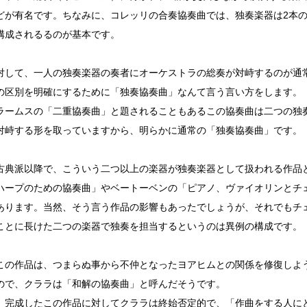
どが有名です。ちなみに、コレッリの合奏協奏曲では、独奏楽器は2本の
構成されるるのが基本です。
対して、一人の独奏楽器の奏者にオーケストラの総奏が対峙するのが通
の区別を明確にするために「独奏協奏曲」なんて言う言い方をします。
ラームスの「二重協奏曲」と題されることもあるこの協奏曲は二つの独
対峙する形を取っていますから、明らかに通常の「独奏協奏曲」です。
古典派以降で、こういう二つ以上の楽器が独奏楽器として扱われる作品
ハープのための協奏曲」やベートーベンの「ピアノ、ヴァイオリンとチ
あります。当然、そう言う作品の影響もあったでしょうが、それでもチ
ことに長けた二つの楽器で独奏を担当するというのは異例の構成です。
この作品は、つまらぬ事から不仲となったヨアヒムとの関係を修復しよ
ので、クララは「和解の協奏曲」と呼んだそうです。
、完成したこの作品に対してクララは終始否定的で、「作曲をする人に