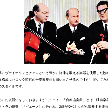
器にヴァイオリンとチェロという豊かに旋律を歌える楽器を使用した協
う構成はバロック時代の合奏協奏曲を思い出させるのですが、聞いてみ
のスタイルです。
めにお復習いをしておきますが（＾＾；、「合奏協奏曲」とは、独奏楽
ストラの総奏（リピエーノ）に分かれ、2群が交代しながら演奏する楽