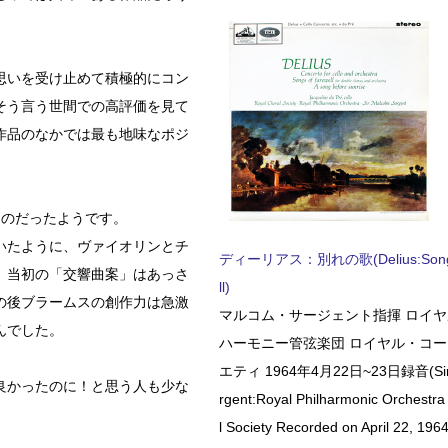
。
思いを受け止めて積極的にコン
そう言う世間での高評価を見て
作品のなかでは最も地味なポジ
ものだったようです。
いたように、ヴァイオリンとチ
ディーリアス：別れの歌(Delius:Songs 
、当初の「交響曲案」はあっさ
ll)
の後ブラームスの創作力は急激
マルコム・サージェント指揮 ロイ
んでした。
ハーモニー管弦楽団 ロイヤル・コ
エティ 1964年4月22日~23日録音(Sir 
良かったのに！と思う人も少な
rgent:Royal Philharmonic Orchestra
l Society Recorded on April 22, 1964