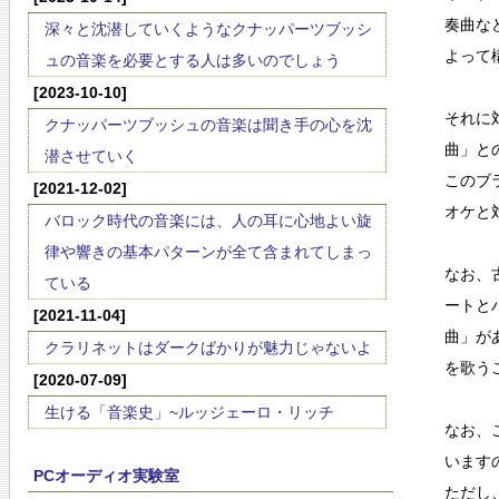
奏曲な
深々と沈潜していくようなクナッパーツブッシ
よって
ュの音楽を必要とする人は多いのでしょう
[2023-10-10]
それに
クナッパーツブッシュの音楽は聞き手の心を沈
曲」と
潜させていく
このブ
[2021-12-02]
オケと
バロック時代の音楽には、人の耳に心地よい旋
律や響きの基本パターンが全て含まれてしまっ
なお、
ている
ートと
[2021-11-04]
曲」が
クラリネットはダークばかりが魅力じゃないよ
を歌う
[2020-07-09]
生ける「音楽史」~ルッジェーロ・リッチ
なお、
います
PCオーディオ実験室
ただし