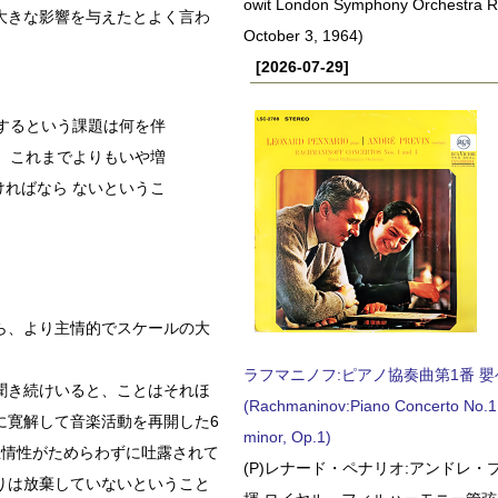
owit London Symphony Orchestra 
大きな影響を与えたとよく言わ
October 3, 1964)
[2026-07-29]
するという課題は何を伴
、これまでよりもいや増
ればなら ないというこ
ら、より主情的でスケールの大
ラフマニノフ:ピアノ協奏曲第1番 嬰ヘ短
聞き続けいると、ことはそれほ
(Rachmaninov:Piano Concerto No.1 
に寛解して音楽活動を再開した6
minor, Op.1)
主情性がためらわずに吐露されて
(P)レナード・ペナリオ:アンドレ・
りは放棄していないということ