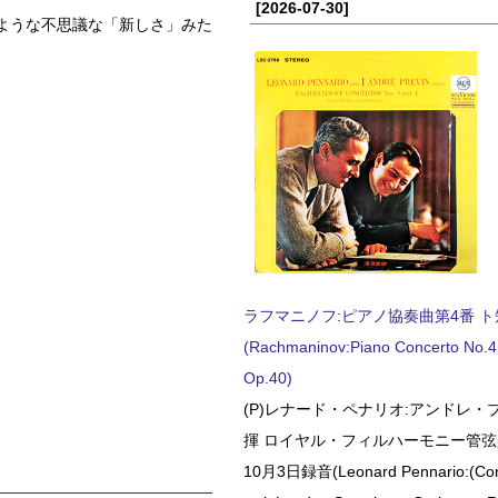
[2026-07-30]
ような不思議な「新しさ」みた
ラフマニノフ:ピアノ協奏曲第4番 ト短調
(Rachmaninov:Piano Concerto No.4 
Op.40)
(P)レナード・ペナリオ:アンドレ・
揮 ロイヤル・フィルハーモニー管弦楽
10月3日録音(Leonard Pennario:(Con