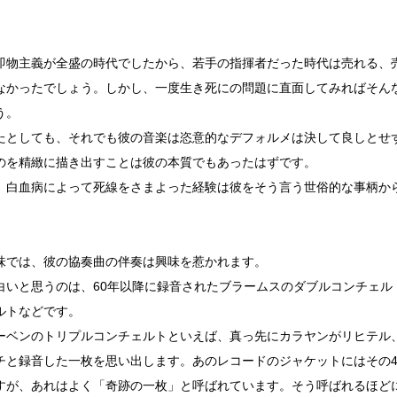
即物主義が全盛の時代でしたから、若手の指揮者だった時代は売れる、
なかったでしょう。しかし、一度生き死にの問題に直面してみればそん
う。
たとしても、それでも彼の音楽は恣意的なデフォルメは決して良しとせ
のを精緻に描き出すことは彼の本質でもあったはずです。
、白血病によって死線をさまよった経験は彼をそう言う世俗的な事柄か
。
味では、彼の協奏曲の伴奏は興味を惹かれます。
白いと思うのは、60年以降に録音されたブラームスのダブルコンチェル
ルトなどです。
ーベンのトリプルコンチェルトといえば、真っ先にカラヤンがリヒテル
チと録音した一枚を思い出します。あのレコードのジャケットにはその
すが、あれはよく「奇跡の一枚」と呼ばれています。そう呼ばれるほど