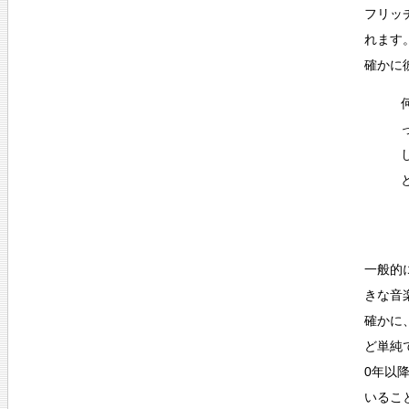
フリッ
れます
確かに
一般的
きな音
確かに
ど単純
0年以
いるこ