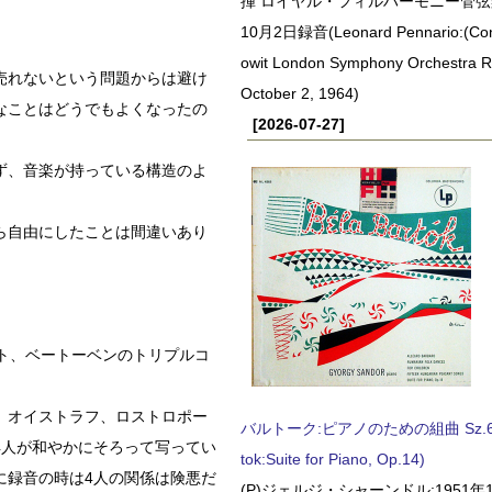
揮 ロイヤル・フィルハーモニー管弦楽
10月2日録音(Leonard Pennario:(Con
owit London Symphony Orchestra 
売れないという問題からは避け
October 2, 1964)
なことはどうでもよくなったの
[2026-07-27]
ず、音楽が持っている構造のよ
ら自由にしたことは間違いあり
ト、ベートーベンのトリプルコ
、オイストラフ、ロストロポー
バルトーク:ピアノのための組曲 Sz.62 
4人が和やかにそろって写ってい
tok:Suite for Piano, Op.14)
に録音の時は4人の関係は険悪だ
(P)ジェルジ・シャーンドル:1951年1