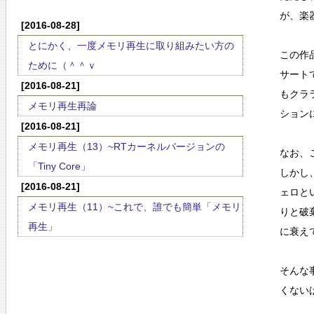
が、楽
[2016-08-28]
とにかく、一度メモリ再生に取り組みたい方の
この作
ために（＾＾ｖ
サート
[2016-08-21]
もクラ
メモリ再生再論
ション
[2016-08-21]
メモリ再生（13）~RTカーネルバージョンの
なお、
「Tiny Core」
しかし
[2016-08-21]
ェロと
メモリ再生（11）~これで、誰でも簡単「メモリ
りと破
再生」
に衰え
そんな
くない