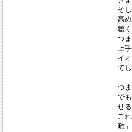
そ
高め
聴く
つ
上
イ
て
つ
で
せ
これ
難