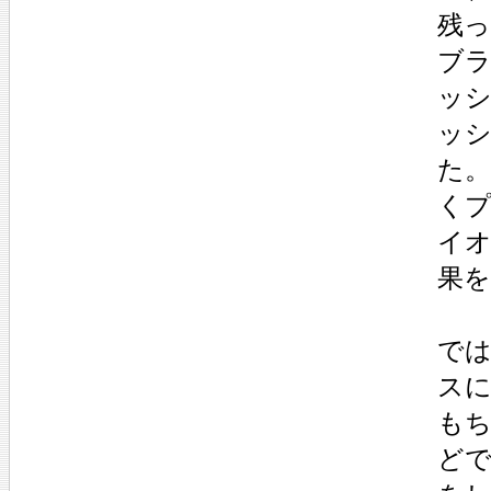
残
ブ
ッ
ッ
た
く
イ
果
で
ス
も
ど