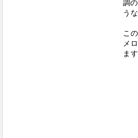
調
う
この
メ
ま