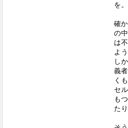
を。
確
の
は
よ
し
義者
く
セル
も
た
そ