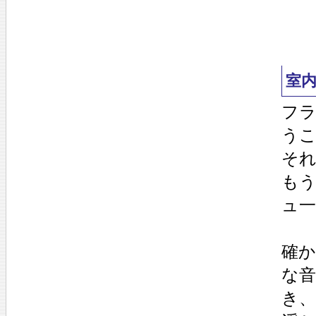
室
フ
う
そ
も
ュ
確
な
き