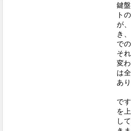
鍵
ト
が
き
で
そ
変
は
あ
で
を
し
き