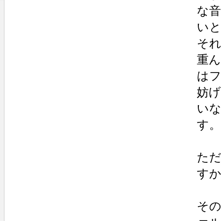
な
い
そ
重
は
妨
い
す。
た
す
その