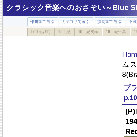
クラシック音楽へのおさそい～Blue Sky
作曲家で選ぶ
カテゴリで選ぶ
演奏家で選ぶ
不滅
17世紀以前
18世紀
19世紀初頭
19世紀中葉
1
Hom
ムス
8(Br
ブラ
p.10
(
19
Rec