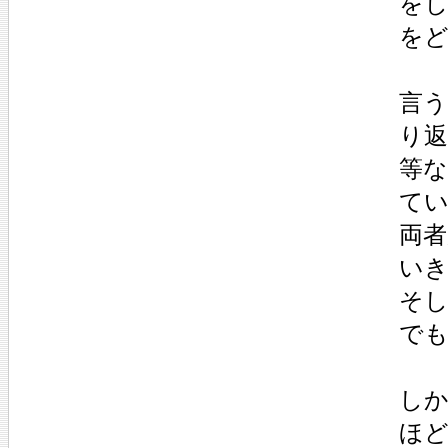
を
を
言
り
等
て
両
い
そ
で
し
ほ