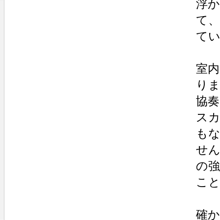
浮
て
て
室
り
協
ス
も
せ
の
こ
確