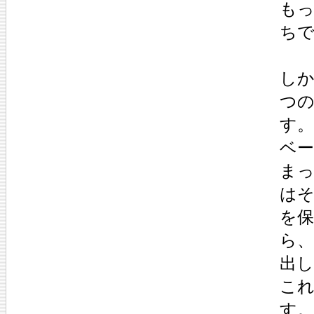
も
ち
し
つ
す。
ベ
ま
は
を
ら
出
こ
す。