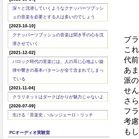
深々と沈潜していくようなクナッパーツブッシ
ュの音楽を必要とする人は多いのでしょう
[2023-10-10]
クナッパーツブッシュの音楽は聞き手の心を沈
ブラ
潜させていく
こ
[2021-12-02]
代前
バロック時代の音楽には、人の耳に心地よい旋
あ
律や響きの基本パターンが全て含まれてしまっ
派の
ている
[2021-11-04]
せ
クラリネットはダークばかりが魅力じゃないよ
さ
[2020-07-09]
フ
生ける「音楽史」~ルッジェーロ・リッチ
考慮
も
PCオーディオ実験室