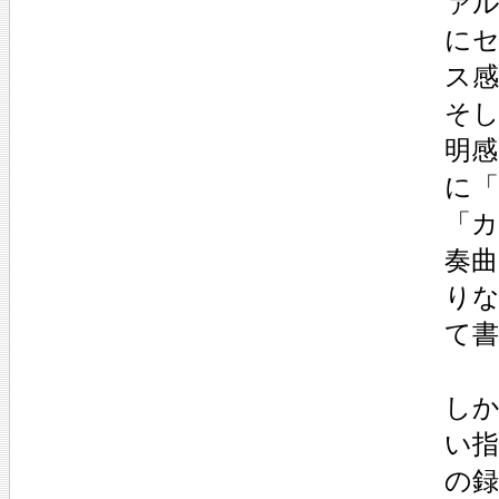
ァ
に
ス
そ
明
に
「
奏
り
て
し
い
の