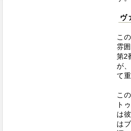
ヴ
この
雰
第2
が、
て重
こ
ト
は
は