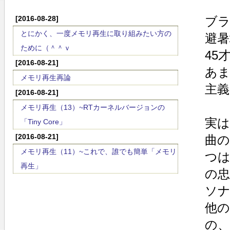
[2016-08-28]
ブラ
とにかく、一度メモリ再生に取り組みたい方の
避
ために（＾＾ｖ
45
[2016-08-21]
あ
メモリ再生再論
主
[2016-08-21]
メモリ再生（13）~RTカーネルバージョンの
実は
「Tiny Core」
[2016-08-21]
曲
メモリ再生（11）~これで、誰でも簡単「メモリ
つ
再生」
の
ソ
他の
の