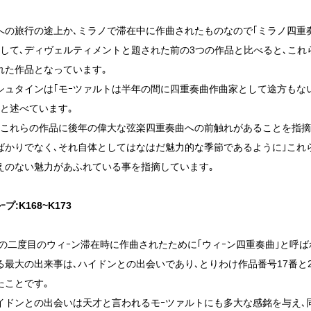
への旅行の途上か､ミラノで滞在中に作曲されたものなので｢ミラノ四重
そして､ディヴェルティメントと題された前の3つの作品と比べると､こ
れた作品となっています｡
シュタインは｢モｰツァルトは半年の間に四重奏曲作曲家として途方もな
｣と述べています｡
､これらの作品に後年の偉大な弦楽四重奏曲への前触れがあることを指摘
ばかりでなく､それ自体としてはなはだ魅力的な季節であるように｣これ
えのない魅力があふれている事を指摘しています｡
プ:K168~K173
3年の二度目のウィｰン滞在時に作曲されたために｢ウィｰン四重奏曲｣と呼
る最大の出来事は､ハイドンとの出会いであり､とりわけ作品番号17番と
たことです｡
イドンとの出会いは天才と言われるモｰツァルトにも多大な感銘を与え､