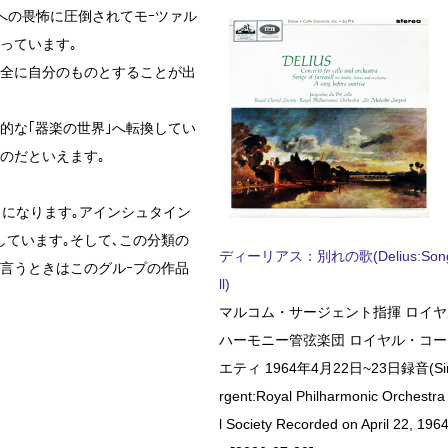
への畏怖に圧倒されてモｰツァル
っています｡
完全に自分のものとすることが出
的な｢器楽の世界｣へ転換してい
のだといえます｡
とになります｡アインシュタイン
しています｡そして､この分類の
ディーリアス：別れの歌(Delius:Songs 
言うときはこのグルｰプの作品
ll)
マルコム・サージェント指揮 ロイ
ハーモニー管弦楽団 ロイヤル・コ
エティ 1964年4月22日~23日録音(Sir 
rgent:Royal Philharmonic Orchestra
l Society Recorded on April 22, 1964