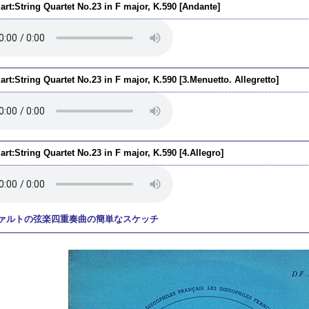
art:String Quartet No.23 in F major, K.590 [Andante]
rt:String Quartet No.23 in F major, K.590 [3.Menuetto. Allegretto]
rt:String Quartet No.23 in F major, K.590 [4.Allegro]
ァルトの弦楽四重奏曲の簡単なスケッチ