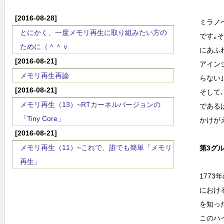
[2016-08-28]
ミラノ
とにかく、一度メモリ再生に取り組みたい方の
です｡
ために（＾＾ｖ
にあふ
[2016-08-21]
アイン
メモリ再生再論
らない
[2016-08-21]
そして
メモリ再生（13）~RTカーネルバージョンの
である
「Tiny Core」
かけが
[2016-08-21]
メモリ再生（11）~これで、誰でも簡単「メモリ
第3グルｰ
再生」
177
におけ
を知っ
このハ