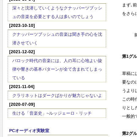
まず､
深々と沈潜していくようなクナッパーツブッシ
をさら
ュの音楽を必要とする人は多いのでしょう
[2023-10-10]
クナッパーツブッシュの音楽は聞き手の心を沈
潜させていく
[2021-12-02]
第1グルｰ
バロック時代の音楽には、人の耳に心地よい旋
律や響きの基本パターンが全て含まれてしまっ
草稿に
ている
要なの
[2021-11-04]
うより
クラリネットはダークばかりが魅力じゃないよ
この時
[2020-07-09]
りとし
生ける「音楽史」~ルッジェーロ・リッチ
一般的
PCオーディオ実験室
第2グルｰ