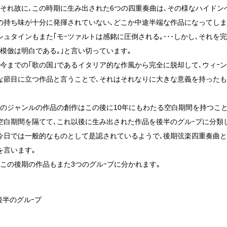
｡それ故に､この時期に生み出された6つの四重奏曲は､その様なハイドン
の持ち味が十分に発揮されていない､どこか中途半端な作品になってしま
シュタインもまた｢モｰツァルトは感銘に圧倒される｡･･･しかし､それを
｡模倣は明白である｡｣と言い切っています｡
､今までの｢歌の国｣であるイタリア的な作風から完全に脱却して､ウィｰン
な節目に立つ作品と言うことで､それはそれなりに大きな意義を持ったも
このジャンルの作品の創作はこの後に10年にもわたる空白期間を持つこ
空白期間を隔てて､これ以後に生み出された作品を後半のグルｰプに分類
今日では一般的なものとして是認されているようで､後期弦楽四重奏曲と
を言います｡
､この後期の作品もまた3つのグルｰプに分かれます｡
後半のグルｰプ