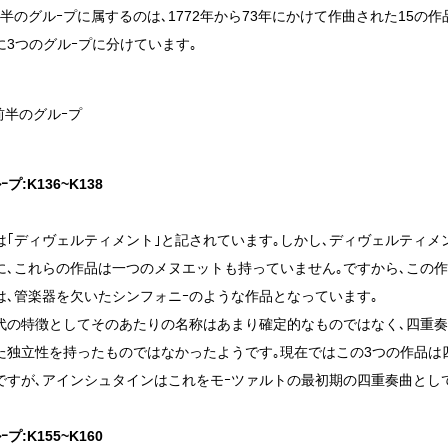
前半のグルｰプに属するのは､1772年から73年にかけて作曲された15の
に3つのグルｰプに分けています｡
前半のグルｰプ
プ:K136~K138
は｢ディヴェルティメント｣と記されています｡しかし､ディヴェルティ
に､これらの作品は一つのメヌエットも持っていません｡ですから､この
は､管楽器を欠いたシンフォニｰのような作品となっています｡
代の特徴としてそのあたりの名称はあまり確定的なものではなく､四重
た独立性を持ったものではなかったようです｡現在ではこの3つの作品は
ですが､アインシュタインはこれをモｰツァルトの最初期の四重奏曲とし
プ:K155~K160