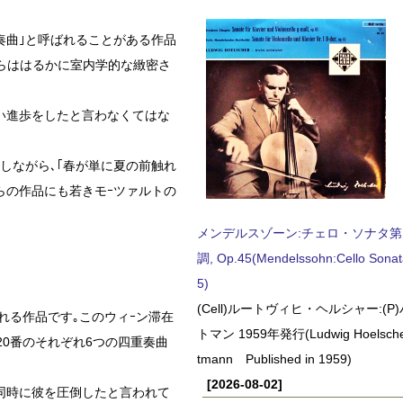
奏曲｣と呼ばれることがある作品
れらははるかに室内学的な緻密さ
い進歩をしたと言わなくてはな
しながら､｢春が単に夏の前触れ
らの作品にも若きモｰツァルトの
メンデルスゾーン:チェロ・ソナタ第
調, Op.45(Mendelssohn:Cello Sonat
5)
(Cell)ルートヴィヒ・ヘルシャー:(
ばれる作品です｡このウィｰン滞在
トマン 1959年発行(Ludwig Hoelscher
20番のそれぞれ6つの四重奏曲
tmann Published in 1959)
[2026-08-02]
同時に彼を圧倒したと言われて