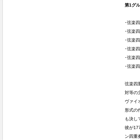
第1グ
･弦楽四
･弦楽四
･弦楽四
･弦楽四
･弦楽四
･弦楽四
弦楽四
対等の
ヴァイ
形式の
も決し
彼が17
ン四重