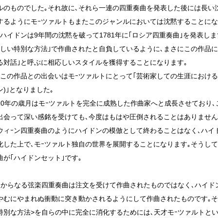
ルのものでした｡それ故に､それら一連の四重奏曲を発表した後には長い
するようにモｰツァルトもまたこのジャンルにおいては沈黙することにな
､ハイドンは9年間の沈黙を破って1781年に｢ロシア四重奏曲｣を発表し
新しい特別な方法｣で作曲されたと自負しているように､まさにこの作品に
る対話｣と呼ぶに相応しいスタイルを獲得することになります｡
､この作品との出会いはモｰツァルトにとって｢芸術家しての生涯における
)｣となりました｡
10年の歳月はモｰツァルトを完全に成熟した作曲家へと成長させており
出会って深い感銘を受けても､今度はもはや圧倒されることはありません
ウィｰン四重奏曲のようにハイドンの模倣として終わることはなく､ハイ
化した上で､モｰツァルト独自の世界を展開することになります｡そうし
曲が｢ハイドンセット｣です｡
曲からなる弦楽四重奏曲は注文を受けて作曲されたものではなく､ハイド
やむにやまれぬ衝動に突き動かされるようにして作曲されたものです｡そ
特別な方法>を自らの中に完全に消化するためには､天才モｰツァルトと