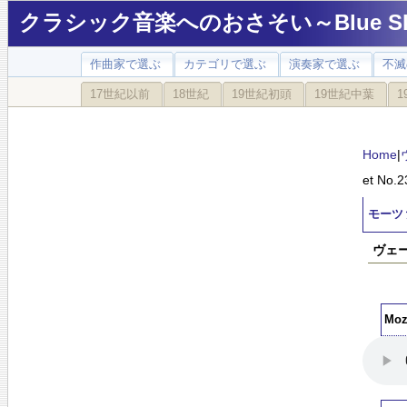
クラシック音楽へのおさそい～Blue Sky
作曲家で選ぶ
カテゴリで選ぶ
演奏家で選ぶ
不滅
17世紀以前
18世紀
19世紀初頭
19世紀中葉
1
Home
|
et No.2
モーツァル
ヴェーグ
Moza