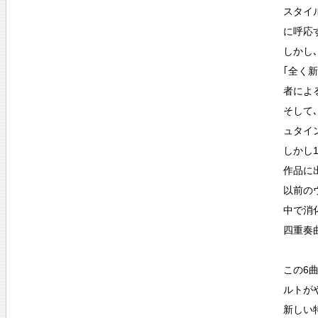
スタイ
に呼応
しかし
｢全く
者によ
そして
ュタイン
しかし
作品に
以前の
中で消
四重奏
この6
ルトが
新しい