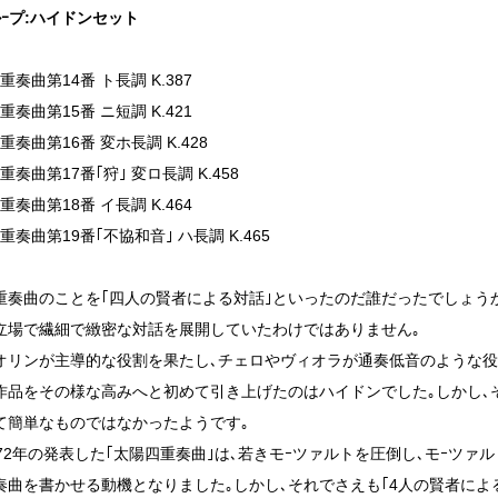
ルｰプ:ハイドンセット
重奏曲第14番 ト長調 K.387
重奏曲第15番 ニ短調 K.421
重奏曲第16番 変ホ長調 K.428
重奏曲第17番｢狩｣ 変ロ長調 K.458
重奏曲第18番 イ長調 K.464
重奏曲第19番｢不協和音｣ ハ長調 K.465
重奏曲のことを｢四人の賢者による対話｣といったのだ誰だったでしょうか
立場で繊細で緻密な対話を展開していたわけではありません｡
オリンが主導的な役割を果たし､チェロやヴィオラが通奏低音のような
作品をその様な高みへと初めて引き上げたのはハイドンでした｡しかし､
て簡単なものではなかったようです｡
72年の発表した｢太陽四重奏曲｣は､若きモｰツァルトを圧倒し､モｰツァルト
奏曲を書かせる動機となりました｡しかし､それでさえも｢4人の賢者によ