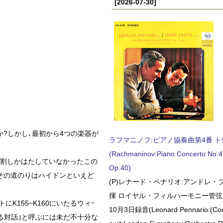
[2026-07-30]
?しかし､最初から4つの楽器が
ラフマニノフ:ピアノ協奏曲第4番 ト短調
(Rachmaninov:Piano Concerto No.4 
役割しかはたしていなかったこの
Op.40)
その道のりはハイドンといえど
(P)レナード・ペナリオ:アンドレ・
揮 ロイヤル・フィルハーモニー管弦楽
にK155~K160にいたるウィｰ
10月3日録音(Leonard Pennario:(Con
る対話｣と呼ぶには未だ不十分な