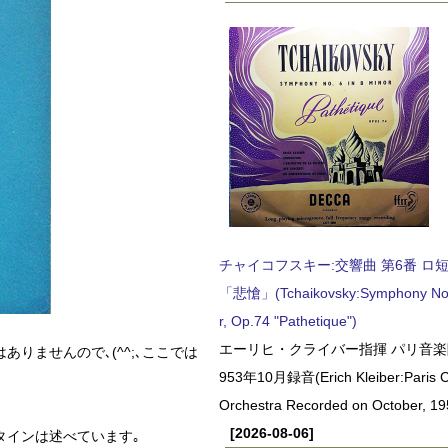
チャイコフスキー:交響曲 第6番 ロ短調,
「悲愴」(Tchaikovsky:Symphony No.6
r, Op.74 "Pathetique")
エーリヒ・クライバー指揮 パリ音楽
りませんので､(^^;､ここでは
953年10月録音(Erich Kleiber:Paris C
Orchestra Recorded on October, 19
[2026-08-06]
タインは述べています｡