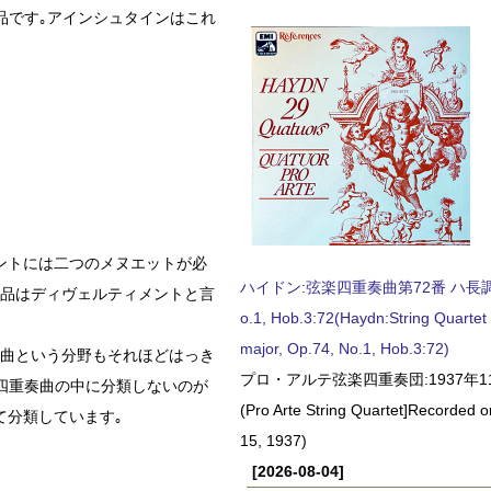
作品です｡アインシュタインはこれ
メントには二つのメヌエットが必
ハイドン:弦楽四重奏曲第72番 ハ長調, O
作品はディヴェルティメントと言
o.1, Hob.3:72(Haydn:String Quartet
major, Op.74, No.1, Hob.3:72)
奏曲という分野もそれほどはっき
プロ・アルテ弦楽四重奏団:1937年1
四重奏曲の中に分類しないのが
(Pro Arte String Quartet]Recorded
て分類しています｡
15, 1937)
[2026-08-04]