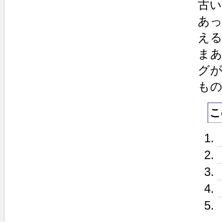
古
あ
え
ま
グ
も
こ