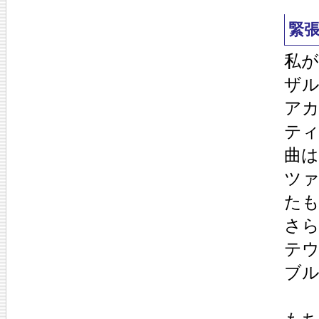
緊
私
ザ
ア
テ
曲は
ツ
た
さ
テ
ブ