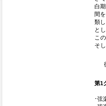
白期
間を
類し
とし
この
そし
第1
･弦