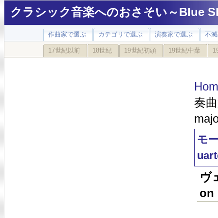
クラシック音楽へのおさそい～Blue Sky
作曲家で選ぶ
カテゴリで選ぶ
演奏家で選ぶ
不滅
17世紀以前
18世紀
19世紀初頭
19世紀中葉
1
Hom
奏曲第
majo
モー
uart
ヴェ
on 