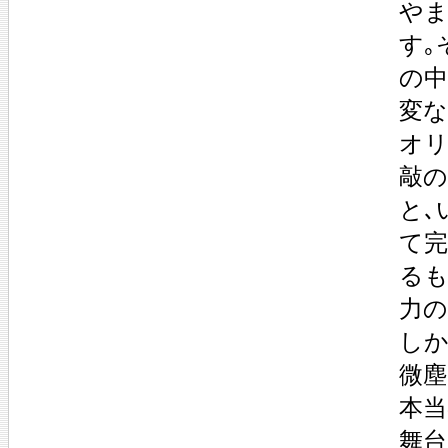
や
す｡
の中
変な
オリ
敲の
と､
て完
るも
力の
しか
微塵
本当
舞台