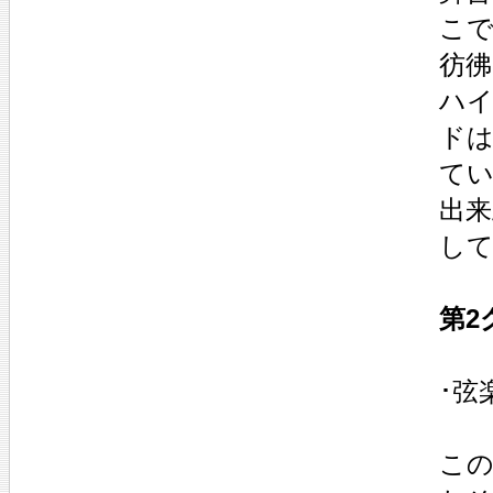
こで
彷彿
ハ
ドは
てい
出
して
第2
･弦
この