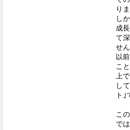
りま
しか
成長
て深
せん
以前
こと
上で
して
ト｣
この
では