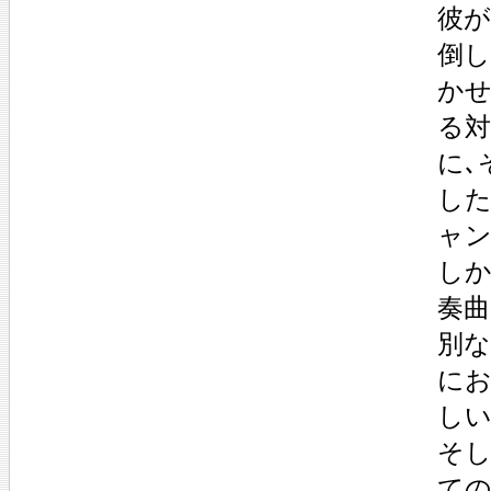
彼が
倒し
かせ
る対
に､
した
ャン
しか
奏曲
別な
にお
しい
そし
ての