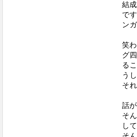
結
で
ン
笑
グ四
る
う
そ
話
そん
し
そ