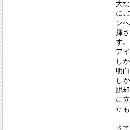
大な
に､
ンへ
揮さ
す｡
アイ
しか
明白
しか
脱却
に立
たも
さて