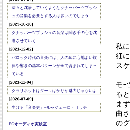
深々と沈潜していくようなクナッパーツブッシ
ュの音楽を必要とする人は多いのでしょう
[2023-10-10]
クナッパーツブッシュの音楽は聞き手の心を沈
潜させていく
私に
[2021-12-02]
細に
バロック時代の音楽には、人の耳に心地よい旋
スケ
律や響きの基本パターンが全て含まれてしまっ
ている
[2021-11-04]
モｰ
クラリネットはダークばかりが魅力じゃないよ
ると
[2020-07-09]
まず
生ける「音楽史」~ルッジェーロ・リッチ
曲さ
のグ
PCオーディオ実験室