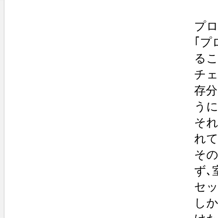
プロ
｢プ
るこ
チェ
存
うに
そ
れて
その
ず､
セッ
しか