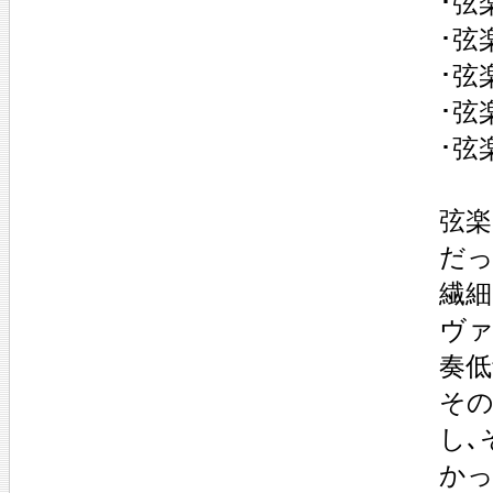
･弦
･弦
･弦
･弦
･弦
弦楽
だっ
繊細
ヴァ
奏
その
し､
かっ