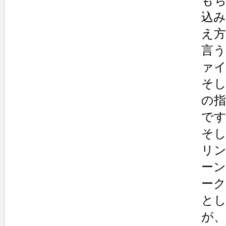
も
込
え
言
ァ
そ
の
で
そ
リ
ー
ー
とし
が