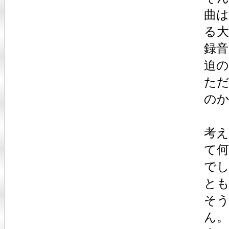
曲
る
録
迫
た
の
考
て
で
と
そ
ん。