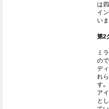
は四
イン
いま
第2グ
ミラ
ので
ディ
れ
す｡
アイ
とし
てい