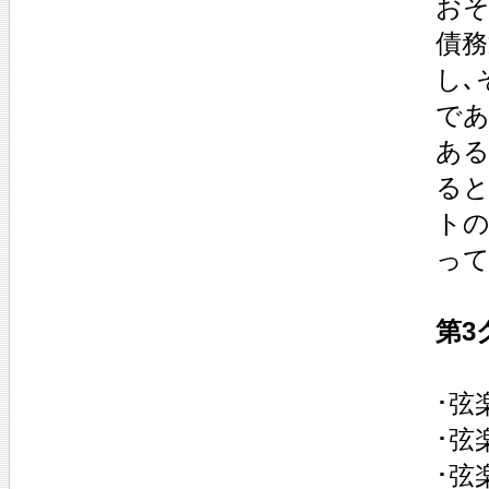
おそ
債務
し､
であ
ある
ると
トの
って
第3
･弦
･弦
･弦