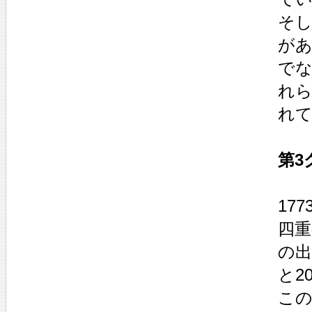
そし
があ
でな
れら
れて
第3グ
17
四重
の出
と2
この