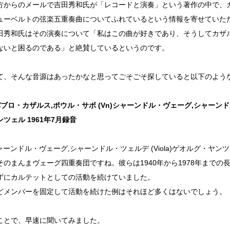
方からのメールで吉田秀和氏が「レコードと演奏」という著作の中で、
ューベルトの弦楽五重奏曲についてふれているという情報を寄せていた
田秀和氏はその演奏について「私はこの曲が好きであり、そうしてカザ
ないと困るのである」と絶賛しているというのです。
て、そんな音源はあったかなと思ってごそごそ探していると以下のよう
l)パブロ・カザルス,ポウル・サボ (Vn)シャーンドル・ヴェーグ,シャーンドル
ツェル 1961年7月録音
シャーンドル・ヴェーグ,シャーンドル・ツェルデ (Viola)ゲオルグ・ヤンツェ
そのまんまヴェーグ四重奏団ですね。彼らは1940年から1978年まで
ずにカルテットとしての活動を続けていました。
どメンバーを固定して活動を続けた例はそれほど多くはないでしょう。
ことで、早速に聞いてみました。