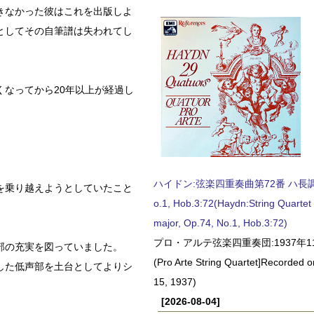
きなかった彼はこれを出版しよ
としてその自筆譜は失われてし
なってから20年以上が経過し
。
ハイドン:弦楽四重奏曲第72番 ハ長調, O
を乗り越えようとしていたこと
o.1, Hob.3:72(Haydn:String Quartet
major, Op.74, No.1, Hob.3:72)
プロ・アルテ弦楽四重奏団:1937年1
部の充実を図っていました。
(Pro Arte String Quartet]Recorded
した低声部を土台としてよりシ
15, 1937)
[2026-08-04]