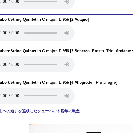
bert:String Quintet in C major, D.956 [2.Adagio]
bert:String Quintet in C major, D.956 [3.Scherzo. Presto. Trio. Andante 
bert:String Quintet in C major, D.956 [4.Allegretto - Piu allegro]
曲への道」を追求したシューベルト晩年の執念