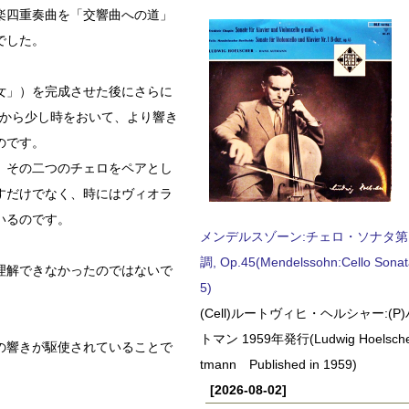
楽四重奏曲を「交響曲への道」
でした。
女」）を完成させた後にさらに
こから少し時をおいて、より響き
のです。
、その二つのチェロをペアとし
すだけでなく、時にはヴィオラ
いるのです。
メンデルスゾーン:チェロ・ソナタ第
調, Op.45(Mendelssohn:Cello Sonat
理解できなかったのではないで
5)
(Cell)ルートヴィヒ・ヘルシャー:(
トマン 1959年発行(Ludwig Hoelscher
の響きが駆使されていることで
tmann Published in 1959)
[2026-08-02]