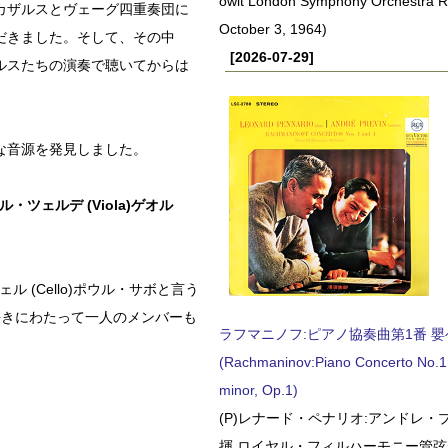
owit London Symphony Orchestra 
カザルスとヴェーグ四重奏団に
October 3, 1964)
だきました。そして、その中
[2026-07-29]
ルスたちの演奏で聴いてからは
な音源を発見しました。
・ツェルデ (Viola)ゲオル
ル (Cello)ポウル・サボと言う
の長きにわたって一人のメンバーも
ラフマニノフ:ピアノ協奏曲第1番 嬰ヘ短
(Rachmaninov:Piano Concerto No.1 
minor, Op.1)
(P)レナード・ペナリオ:アンドレ・
揮 ロイヤル・フィルハーモニー管弦楽