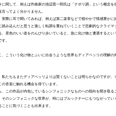
きに関して、例えば作曲家の池辺晋一郎氏は「ナポリ調」という概念を
直言ってよく分かりません。
、実際に耳で聞いてみれば、例えば第二楽章などで穏やかで情感豊かに
に踏み込んだと思うと激しく転調を重ねていくことで悲劇的なクライマ
る、景色のいい道をのんびり歩いていると、急に化け物と遭遇するとい
です。
く、こういう化け物とふいに出会うような世界もディアベッリの理解の
、私たちもまたディアベッリよりは賢くないことは明らかなのですが、
くの音楽に触れる機会を得ています。
ら、この作品が内包しているシンフォニックなものへの指向を聞き取る
、そのシンフォニックな世界が、時にはブルックナーにもつながってい
ることに気づくことも出来ます。