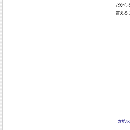
だから
言える
カザル