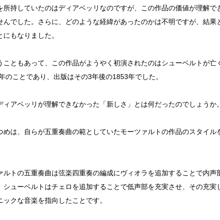
を所持していたのはディアベッリなのですが、この作品の価値が理解で
せんでした。さらに、どのような経緯があったのかは不明ですが、結果
とにもなりました。
うこともあって、この作品がようやく初演されたのはシューベルトが亡く
50年のことであり、出版はその3年後の1853年でした。
ディアベッリが理解できなかった「新しさ」とは何だったのでしょうか
つめは、自らが五重奏曲の範としていたモーツァルトの作品のスタイル
ァルトの五重奏曲は弦楽四重奏の編成にヴィオラを追加することで内声
、シューベルトはチェロを追加することで低声部を充実させ、その充実
ニックな音楽を指向したことです。