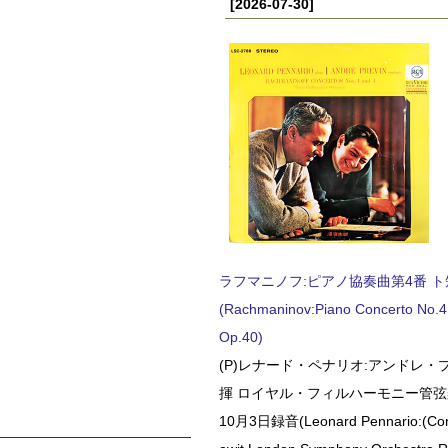
[2026-07-30]
。
ラフマニノフ:ピアノ協奏曲第4番 ト短調
(Rachmaninov:Piano Concerto No.4 
Op.40)
(P)レナード・ペナリオ:アンドレ・
揮 ロイヤル・フィルハーモニー管弦楽
10月3日録音(Leonard Pennario:(Con