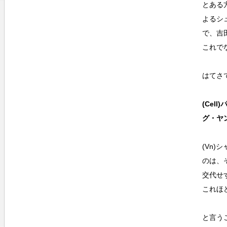
とある
よるシ
で、吉
これで
はてさ
(Cel
グ・ヤン
(Vn)
のは、
交代せ
これほ
と言う