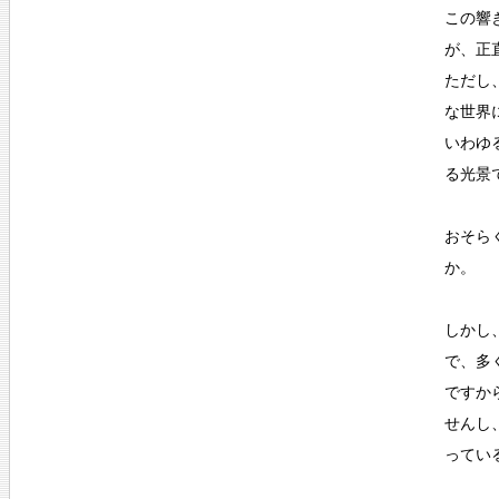
この響
が、正
ただし
な世界
いわゆ
る光景
おそら
か。
しかし
で、多
ですか
せんし
ってい