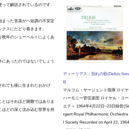
使って解説されているのです
始まった音楽がヘ短調の不安定
ックスにたどり着きます。
う晩年のシューベルトによくあ
外にあったのではないでしょう
ディーリアス：別れの歌(Delius:Songs 
ll)
それでも後に生まれたおかげ
マルコム・サージェント指揮 ロイ
ハーモニー管弦楽団 ロイヤル・コ
ことはそれほど困難ではありま
エティ 1964年4月22日~23日録音(Sir 
くほどの深く沈み込む世界を持
rgent:Royal Philharmonic Orchestra
l Society Recorded on April 22, 1964