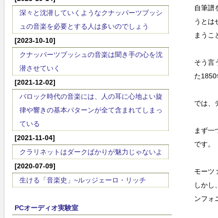
自筆譜
深々と沈潜していくようなクナッパーツブッシ
うとは
ュの音楽を必要とする人は多いのでしょう
まうこ
[2023-10-10]
クナッパーツブッシュの音楽は聞き手の心を沈
そう言
潜させていく
た18
[2021-12-02]
バロック時代の音楽には、人の耳に心地よい旋
では、
律や響きの基本パターンが全て含まれてしまっ
ている
まず一
[2021-11-04]
です。
クラリネットはダークばかりが魅力じゃないよ
[2020-07-09]
モーツ
生ける「音楽史」~ルッジェーロ・リッチ
しかし
ンフォ
PCオーディオ実験室