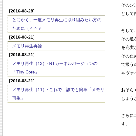
そのシ
[2016-08-28]
として
とにかく、一度メモリ再生に取り組みたい方の
ために（＾＾ｖ
そして
[2016-08-21]
その道
メモリ再生再論
を充実
[2016-08-21]
そのた
メモリ再生（13）~RTカーネルバージョンの
て扱う
「Tiny Core」
やヴァ
[2016-08-21]
メモリ再生（11）~これで、誰でも簡単「メモリ
おそら
再生」
しょう
さらに
す。