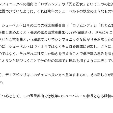
ンフォニックへの指向は「ロザムンデ」や「死と乙女」という二つの弦
位置づけていたように、それは晩年のシューベルトの執念のようなもの
、シューベルトはその二つの弦楽四重奏曲（「ロザムンデ」と「死と乙
を推し進めようとト長調の弦楽四重奏曲(D.887)を完成させ、さらにそ
させた五重奏曲という編成でよりでシンフォニックな広がりを追求した
めに、シューベルトはヴィオラではなくチェロを編成に追加し、さらに
のではなく、それぞれに独立した動きを与えることで低声部の厚みを増
イオリンと結びつくことでその他の音域でも厚みを増すように工夫して
く、ディアベッリはこのチェロの扱い方の意味するもの、その新しさが
か。
二つめとして、この五重奏曲では晩年のシューベルトの特長となる独特