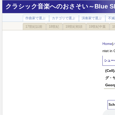
クラシック音楽へのおさそい～Blue Sky
作曲家で選ぶ
カテゴリで選ぶ
演奏家で選ぶ
不滅
17世紀以前
18世紀
19世紀初頭
19世紀中葉
1
Home
|
ntet in
シューベル
(Ce
グ・ヤン
Georg
Sch