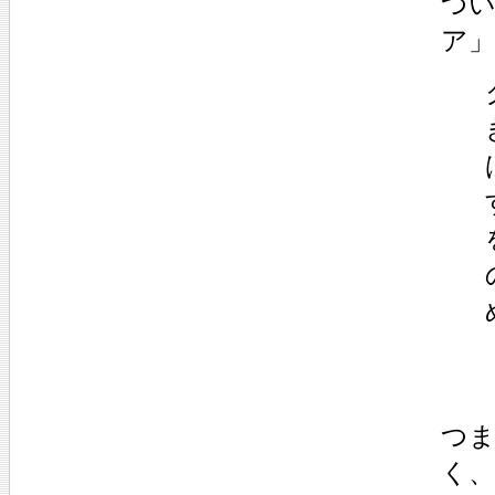
つ
ア
つ
く