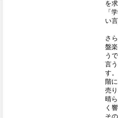
を
「
い
さら
盤
う
言う
す。
階
売り
晴
く
そ