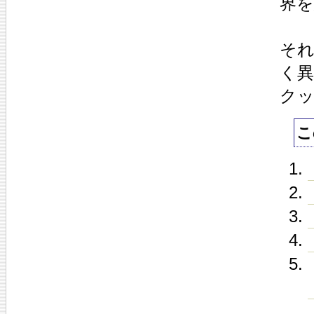
界
それ
く異
ク
こ