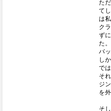
ただ
てし
は
クラ
ず
た
バ
しか
で
そ
ジ
を
そ