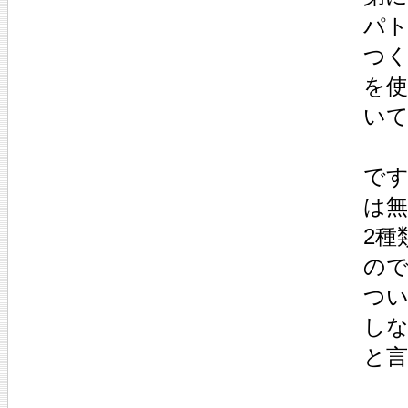
パト
つ
を
いて
で
は
2種
の
つ
し
と