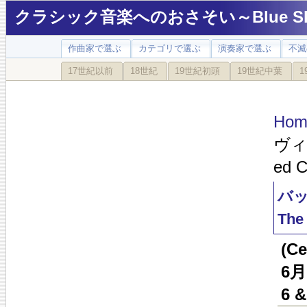
クラシック音楽へのおさそい～Blue Sky
作曲家で選ぶ
カテゴリで選ぶ
演奏家で選ぶ
不滅
17世紀以前
18世紀
19世紀初頭
19世紀中葉
1
Hom
ヴィー
ed C
バッ
The
(C
6月
6 &