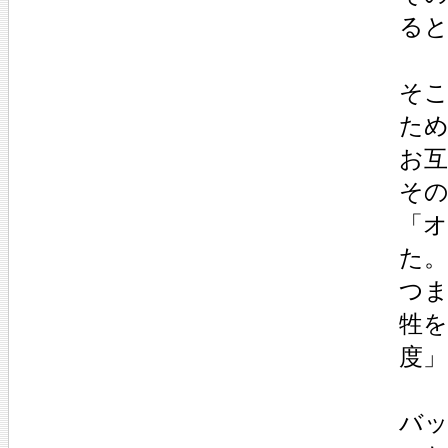
る
そ
た
お
そ
「オ
た。
つ
牲を
度
バッ