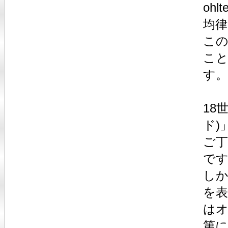
oh
均
こ
こ
す。
18
ド)
ご丁寧
で
しか
を
は
第