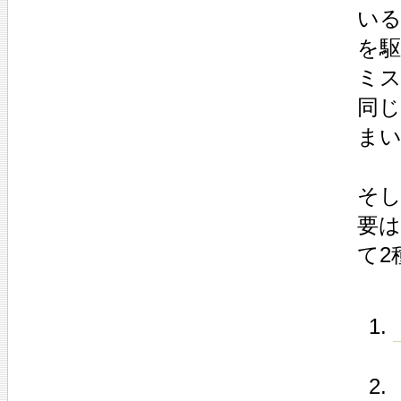
い
を
ミス
同
ま
そ
要
て2