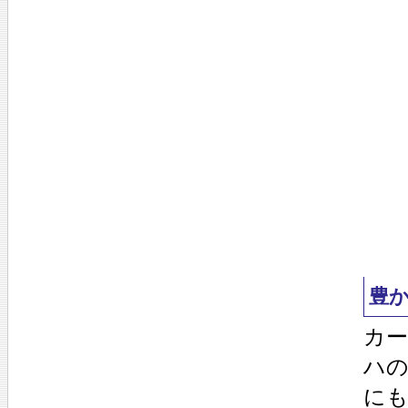
豊
カー
ハの
にも