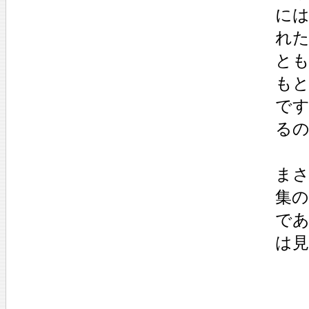
には
れ
とも
も
です
る
ま
集
で
は