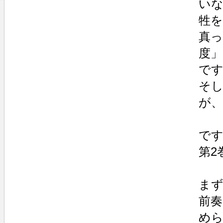
いな
牲
真っ
度
で
そ
が、
で
第2
まず
前
めら