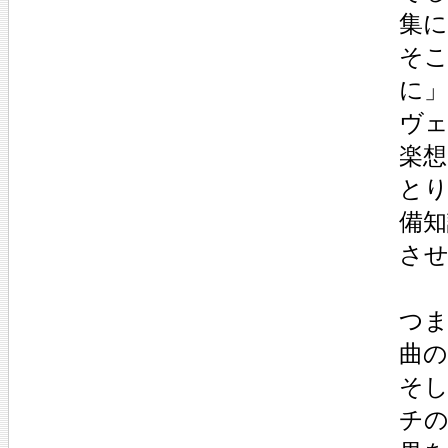
集に
そ
に
ヴ
楽
と
備知
さ
つ
曲
そ
チ