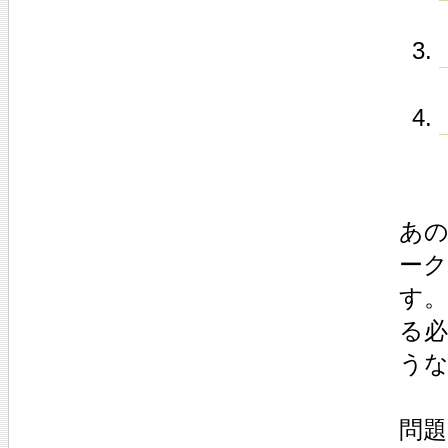
あ
ーク
す
る
う
問題