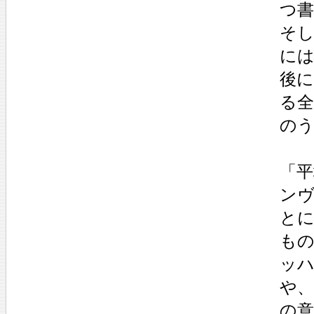
つ
そ
には
後
る全
のう
「平
ンヴ
と
も
ッ
や
の