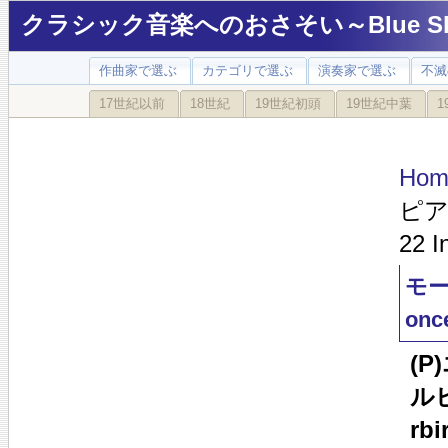
クラシック音楽へのおさそい～Blue Sky
作曲家で選ぶ
カテゴリで選ぶ
演奏家で選ぶ
不滅
17世紀以前
18世紀
19世紀初頭
19世紀中葉
1
Hom
ピアノ
22 I
モー
once
(
ルビ
rbi