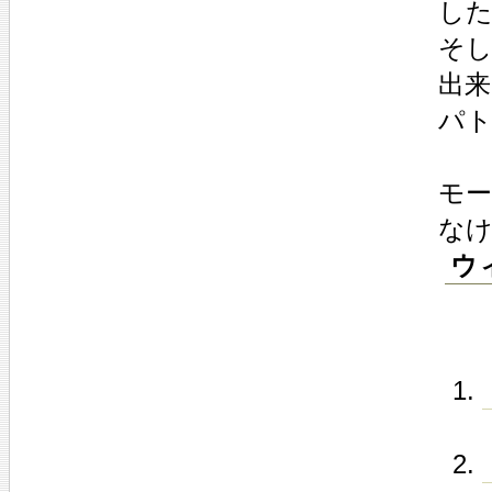
し
そ
出来
パ
モ
な
ウ