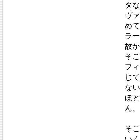
タ
ヴ
め
ラ
故
そ
フ
じ
ない
ほ
ん。
そ
い