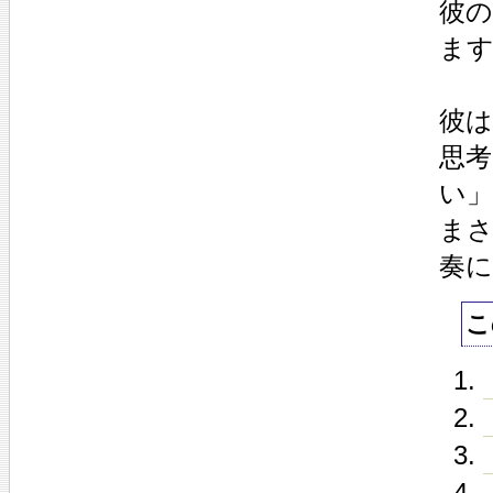
彼の
ま
彼
思
い
ま
奏
こ