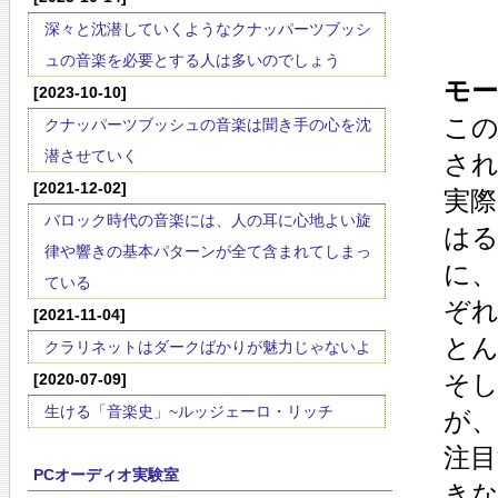
深々と沈潜していくようなクナッパーツブッシ
ュの音楽を必要とする人は多いのでしょう
モー
[2023-10-10]
この
クナッパーツブッシュの音楽は聞き手の心を沈
潜させていく
さ
[2021-12-02]
実
バロック時代の音楽には、人の耳に心地よい旋
はる
律や響きの基本パターンが全て含まれてしまっ
に
ている
ぞれ
[2021-11-04]
と
クラリネットはダークばかりが魅力じゃないよ
そ
[2020-07-09]
生ける「音楽史」~ルッジェーロ・リッチ
が、
注目
PCオーディオ実験室
き