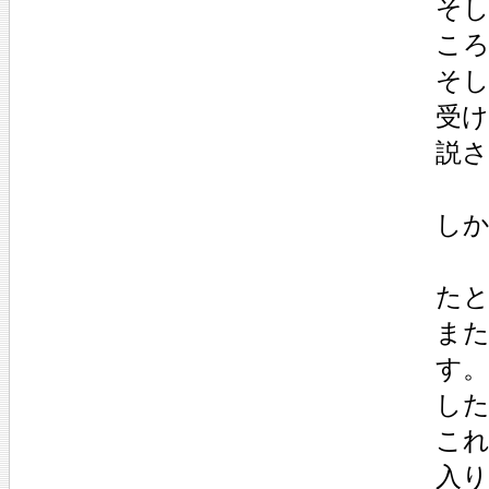
そし
こ
そ
受
説
し
たと
ま
す
し
これ
入り