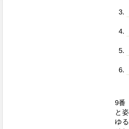
9番
と姿
ゆ