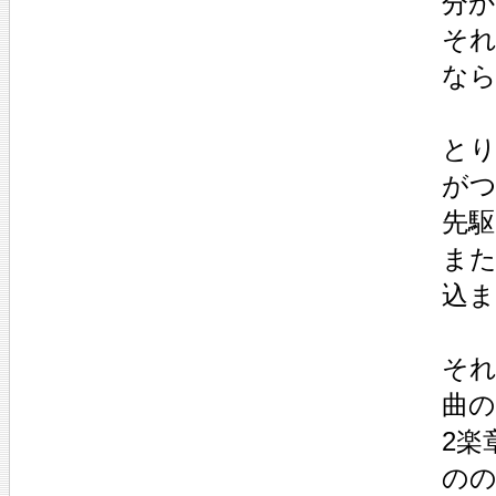
分
そ
な
とり
がつ
先
また
込
そ
曲の
2楽
の