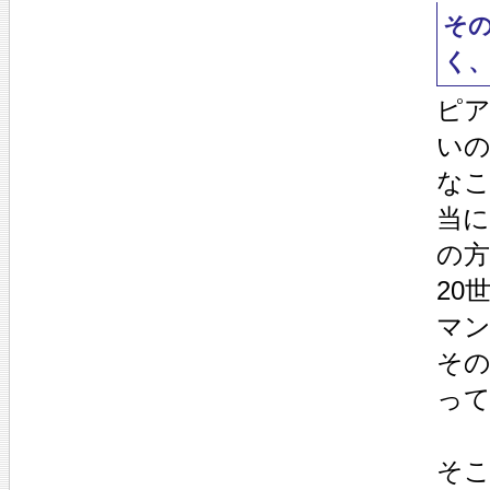
そ
く
ピ
い
な
当
の
20
マ
そ
っ
そ