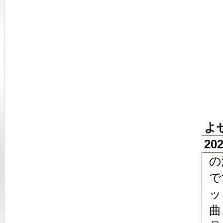
よ
20
の
で
ッ
曲