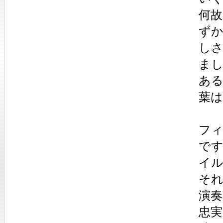
何
ず
し
ま
あ
葉
フ
で
イ
そ
演
忠