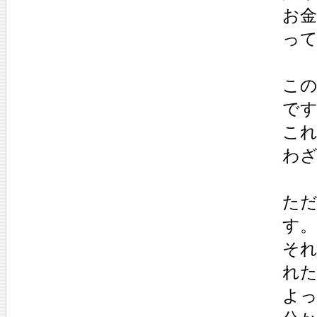
お
っ
この
で
こ
わ
ただ
す。
それ
れ
よ