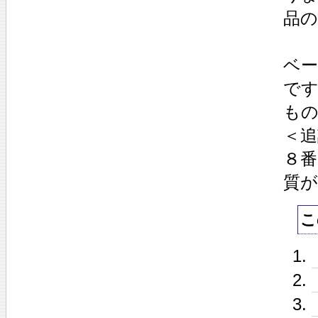
品
ベ
で
も
＜追
８番
質
こ