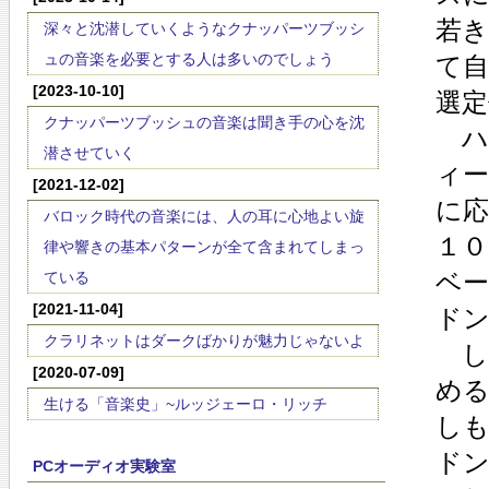
若
深々と沈潜していくようなクナッパーツブッシ
ュの音楽を必要とする人は多いのでしょう
て
[2023-10-10]
選
クナッパーツブッシュの音楽は聞き手の心を沈
ハ
潜させていく
ィ
[2021-12-02]
に
バロック時代の音楽には、人の耳に心地よい旋
１０
律や響きの基本パターンが全て含まれてしまっ
ベ
ている
[2021-11-04]
ド
クラリネットはダークばかりが魅力じゃないよ
し
[2020-07-09]
め
生ける「音楽史」~ルッジェーロ・リッチ
し
ド
PCオーディオ実験室