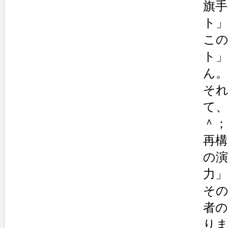
旗
ト
こ
ト
ん。
そ
て、
＾；
再
の演
力
そ
者
り