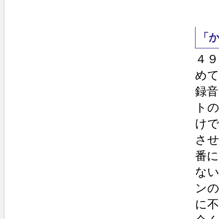
「
４
めて
録
ト
け
さ
番
な
ンの
に不