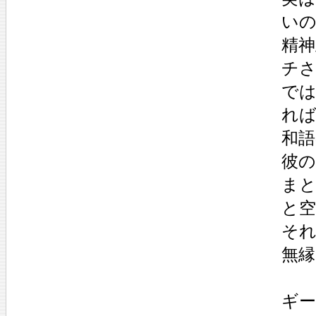
い
精
チ
で
れ
和
彼
ま
と
そ
無縁
ギ