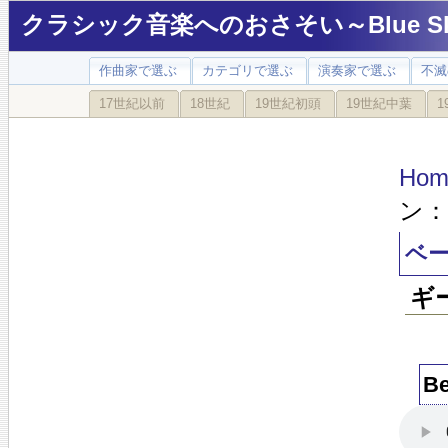
クラシック音楽へのおさそい～Blue Sky
作曲家で選ぶ
カテゴリで選ぶ
演奏家で選ぶ
不滅
17世紀以前
18世紀
19世紀初頭
19世紀中葉
1
Hom
ン
ベ
ギ
B