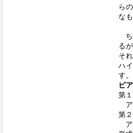
ら
な
ち
る
そ
ハ
す。
ピア
第１
ア
第２
ア