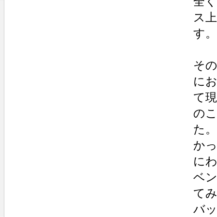
全
ス
す。
そ
に
て
の
た
か
に
ベ
て
バ