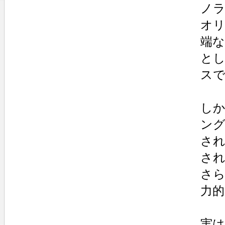
ノ
オ
端
と
ス
し
ン
さ
さ
さ
力的
実