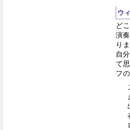
ウ
どこ
演
り
自
て
フ