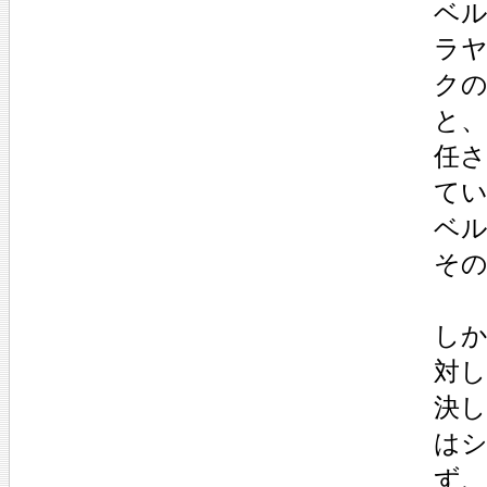
ベ
ラ
ク
と
任
て
ベ
そ
しか
対
決
は
ず