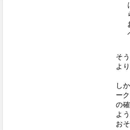
そ
よ
し
ー
の
よ
お