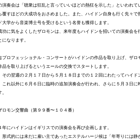
の演奏会は「聴衆は狂乱と言っていいほどの熱狂を示した」といわれて
ら覆すほどの大成功をおさめました。また、ハイドン自身も行く先々で
ド大学から音楽博士号を受けるという名誉も獲得します。
成功に気をよくしたザロモンは、来年度もハイドンを招いての演奏会を
とになります。
はプロフェッショナル・コンサートがハイドンの作品を取り上げ、ザロ
作品を取り上げるというエールの交換でスタートします。
、その翌週の２月１７日から５月１８日までの１２回にわたってハイド
、これ以外に６月６日に臨時の追加演奏会が行われ、さらに５月３日に
す。
ザロモン交響曲（第９９番〜１０４番）
４年にハイドンはイギリスでの演奏会を再び企画します。
、形式的には未だに雇い主であったエステルハージ候は「年寄りには静