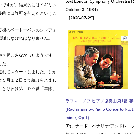
owit London Symphony Orchestra 
中ですが、結果的にはイギリス
October 3, 1964)
終的には許可を与えたというこ
[2026-07-29]
て後のベートーベンのシンフォ
感謝しなければなりません。
巻き起こさなかったようです
した。
遅れてスタートしました。しか
で５月１２日まで続けられまし
、とりわけ第１００番「軍隊」
ラフマニノフ:ピアノ協奏曲第1番 嬰ヘ短
(Rachmaninov:Piano Concerto No.1 
minor, Op.1)
(P)レナード・ペナリオ:アンドレ・