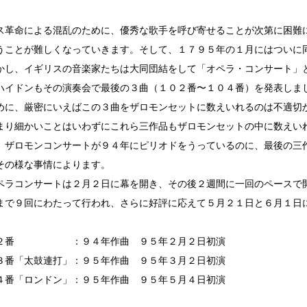
ス革命による混乱のために、優秀な歌手を呼び寄せることが次第に困難
うことが難しくなっていきます。そして、１７９５年の１月にはついに
かし、イギリスの音楽家たちは大同団結をして「オペラ・コンサート」
ハイドンもその演奏会で最後の３曲（１０２番〜１０４番）を発表しま
めに、厳密にいえばこの３曲をザロモンセットに数えいれるのは不適切
まり細かいことはいわずにこれら三作品もザロモンセットの中に数えい
、ザロモンコンサートが９４年にピリオドをうっているのに、最後の三
その様な事情によります。
ペラコンサートは２月２日に幕を開き、その後２週間に一回のペースで
まで９回にわたって行われ、さらに好評に応えて５月２１日と６月１日
０２番 ：９４年作曲 ９５年２月２日初演
３番「太鼓連打」：９５年作曲 ９５年３月２日初演
４番「ロンドン」：９５年作曲 ９５年５月４日初演