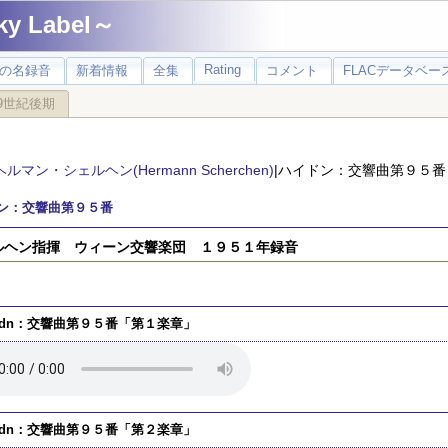
 Label～
Rating
の名録音
新着情報
全集
コメント
FLACデータベース
9世紀後期
ヘルマン・シェルヘン(Hermann Scherchen)
|ハイドン：交響曲第９５番
ン：交響曲第９５番
ルヘン指揮 ウィーン交響楽団 １９５１年録音
ydn：交響曲第９５番「第１楽章」
ydn：交響曲第９５番「第２楽章」