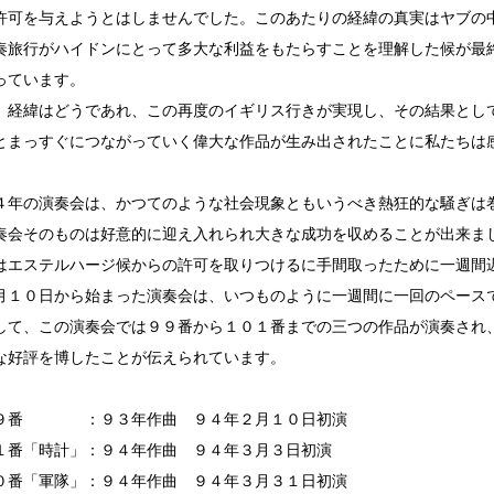
許可を与えようとはしませんでした。このあたりの経緯の真実はヤブの
奏旅行がハイドンにとって多大な利益をもたらすことを理解した候が最
っています。
、経緯はどうであれ、この再度のイギリス行きが実現し、その結果とし
とまっすぐにつながっていく偉大な作品が生み出されたことに私たちは
４年の演奏会は、かつてのような社会現象ともいうべき熱狂的な騒ぎは
奏会そのものは好意的に迎え入れられ大きな成功を収めることが出来ま
はエステルハージ候からの許可を取りつけるに手間取ったために一週間
月１０日から始まった演奏会は、いつものように一週間に一回のペース
して、この演奏会では９９番から１０１番までの三つの作品が演奏され
な好評を博したことが伝えられています。
９番 ：９３年作曲 ９４年２月１０日初演
１番「時計」：９４年作曲 ９４年３月３日初演
０番「軍隊」：９４年作曲 ９４年３月３１日初演