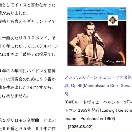
頑としてイエスと言わなかった
緯がありました。
破格とも言えるギャランティで
れ一曲あたり３００ポンド、そ
３０年にわたってエステルハ−ジ
れはまさに「破格」の提示でし
４年の３年間にハイドンを指揮
メンデルスゾーン:チェロ・ソナタ第
もその演奏会のために９３番か
調, Op.45(Mendelssohn:Cello Sonat
曲を生み出したわけですから、
5)
とはありません。
(Cell)ルートヴィヒ・ヘルシャー:(
トマン 1959年発行(Ludwig Hoelscher
tmann Published in 1959)
第１期ザロモン交響曲」とよぶ
[2026-08-02]
た９６番と９５番、９１年に作