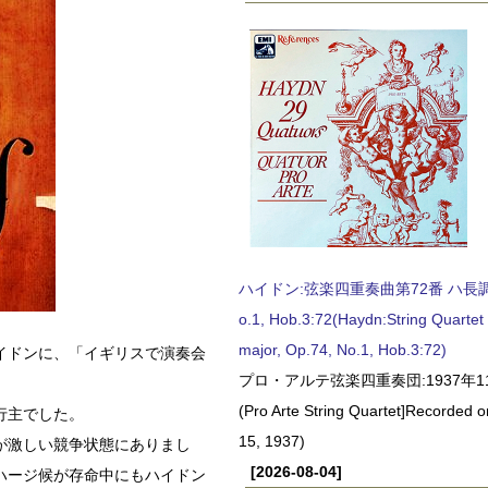
ハイドン:弦楽四重奏曲第72番 ハ長調, O
o.1, Hob.3:72(Haydn:String Quartet
major, Op.74, No.1, Hob.3:72)
イドンに、「イギリスで演奏会
プロ・アルテ弦楽四重奏団:1937年1
(Pro Arte String Quartet]Recorded
行主でした。
15, 1937)
が激しい競争状態にありまし
[2026-08-04]
ハージ候が存命中にもハイドン