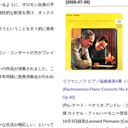
[2026-07-30]
いるように、ザロモン自身の予
熱狂的な歓迎を受け、オックス
行うということを大々的に発表
モン・コンサートの方がプレイ
ンの作品が演奏されました。こ
昨年同様に慈善演奏会が行われ
ラフマニノフ:ピアノ協奏曲第4番 ト短調
(Rachmaninov:Piano Concerto No.4 
Op.40)
(P)レナード・ペナリオ:アンドレ・
揮 ロイヤル・フィルハーモニー管弦楽
10月3日録音(Leonard Pennario:(Con
かな生活が相応しい」といって