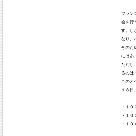
フラン
会を行
す。し
なり、
そのた
にはあ
ただし
るのは
このオ
１８日
・１
・１０
・１０