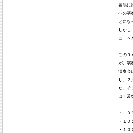
容易に
への演
とにな
しかし
ニーへ
この９
が、演
演奏会
し、２
た。そ
は非常
・ ９
・１０
・１０