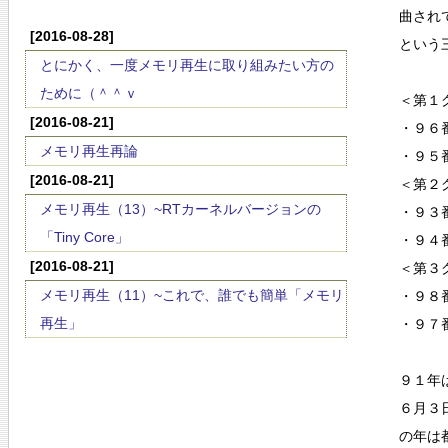
曲され
[2016-08-28]
という
とにかく、一度メモリ再生に取り組みたい方の
ために（＾＾ｖ
＜第１
[2016-08-21]
・９６
メモリ再生再論
・９５
[2016-08-21]
＜第２
メモリ再生（13）~RTカーネルバージョンの
・９３
「Tiny Core」
・９４
[2016-08-21]
＜第３
メモリ再生（11）~これで、誰でも簡単「メモリ
・９８
再生」
・９７
９１年
６月３
の年は