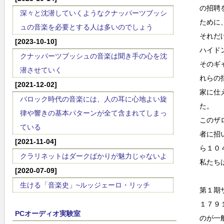
の招聘
深々と沈潜していくようなクナッパーツブッシ
ために
ュの音楽を必要とする人は多いのでしょう
それだ
[2023-10-10]
ハイド
クナッパーツブッシュの音楽は聞き手の心を沈
そのギ
潜させていく
れらの
[2021-12-02]
家に仕
バロック時代の音楽には、人の耳に心地よい旋
た。
律や響きの基本パターンが全て含まれてしまっ
このザ
ている
者に招
[2021-11-04]
ら１０
クラリネットはダークばかりが魅力じゃないよ
私たち
[2020-07-09]
生ける「音楽史」~ルッジェーロ・リッチ
第１期
１７９
PCオーディオ実験室
のが一