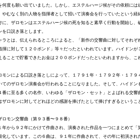
を何度も願い出ていました。しかし、エステルハージ候がその依頼には
、やむなく別の人物を指揮者として招いて演奏会を行っていたという経
けに、ザロモンはエステルハージ候の死を知ると素早く行動を開始し、
ンを口説き落とします。
ャラとは、伝えられるところによると、「新作の交響曲に対してそれぞ
指揮に対して１２０ポンド」等々だったといわれています。ハイドンが
えることで貯蓄できたお金は２００ポンドだったといわれますから、こ
ロモンによる口説き落としによって、１７９１年・１７９２年・１７９
いてのザロモン演奏会が行われることになりました。そして、ハイドン
４番に至る多くの名作、いわゆる「ザロモン・セット」とよばれる交響
はザロモンに対してどれほどの感謝を捧げたとして捧げすぎるというこ
ザロモン交響曲（第９３番〜９８番）
１年から９２年にかけて作曲され、演奏された作品を一つにまとめて「
般化しています。この６曲は、９１年に作曲されて、その年に初演され