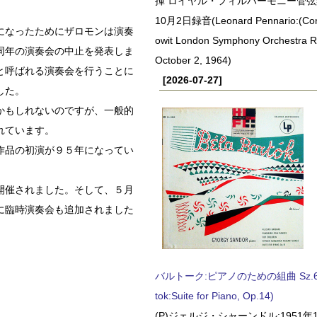
揮 ロイヤル・フィルハーモニー管弦楽
10月2日録音(Leonard Pennario:(Con
になったためにザロモンは演奏
owit London Symphony Orchestra 
同年の演奏会の中止を発表しま
October 2, 1964)
と呼ばれる演奏会を行うことに
[2026-07-27]
した。
かもしれないのですが、一般的
れています。
作品の初演が９５年になってい
開催されました。そして、５月
に臨時演奏会も追加されました
バルトーク:ピアノのための組曲 Sz.62 
tok:Suite for Piano, Op.14)
(P)ジェルジ・シャーンドル:1951年1