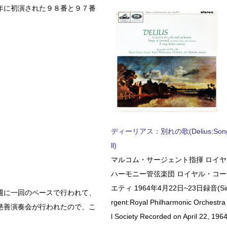
年に初演された９８番と９７番
ディーリアス：別れの歌(Delius:Songs 
ll)
マルコム・サージェント指揮 ロイ
ハーモニー管弦楽団 ロイヤル・コ
エティ 1964年4月22日~23日録音(Sir 
週に一回のペースで行われて、
rgent:Royal Philharmonic Orchestra
慈善演奏会が行われたので、こ
l Society Recorded on April 22, 1964