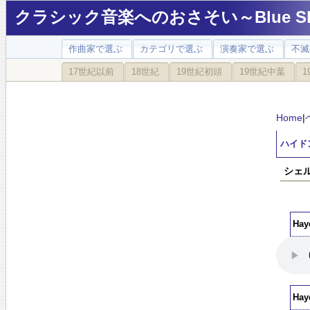
クラシック音楽へのおさそい～Blue Sky
作曲家で選ぶ
カテゴリで選ぶ
演奏家で選ぶ
不滅
17世紀以前
18世紀
19世紀初頭
19世紀中葉
1
Home
|
ハイド
シェ
Ha
Ha