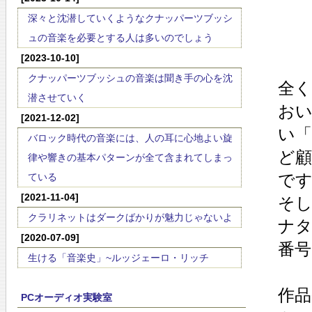
深々と沈潜していくようなクナッパーツブッシ
ュの音楽を必要とする人は多いのでしょう
[2023-10-10]
クナッパーツブッシュの音楽は聞き手の心を沈
全
潜させていく
お
[2021-12-02]
い
バロック時代の音楽には、人の耳に心地よい旋
ど
律や響きの基本パターンが全て含まれてしまっ
で
ている
[2021-11-04]
そし
クラリネットはダークばかりが魅力じゃないよ
ナタ(
[2020-07-09]
番号
生ける「音楽史」~ルッジェーロ・リッチ
作品
PCオーディオ実験室