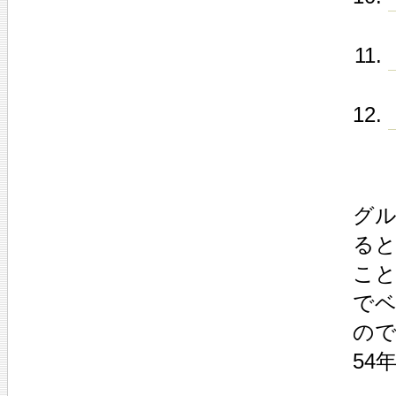
グ
ると
こと
で
ので
54