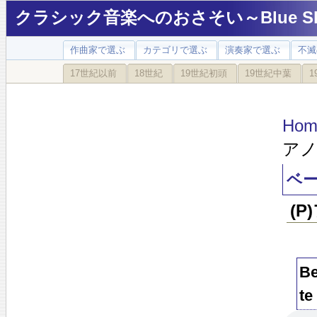
クラシック音楽へのおさそい～Blue Sky
作曲家で選ぶ
カテゴリで選ぶ
演奏家で選ぶ
不滅
17世紀以前
18世紀
19世紀初頭
19世紀中葉
1
Hom
アノ
ベー
(P
Be
te