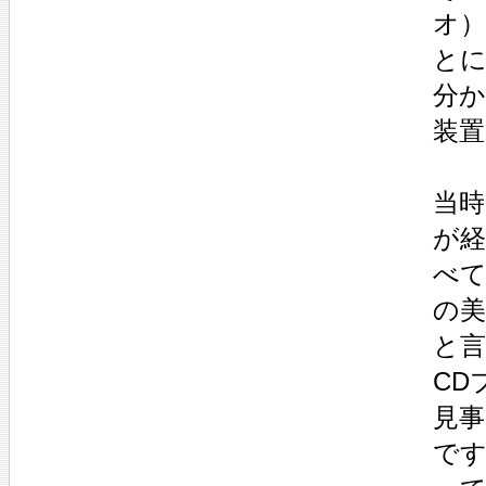
オ
と
分
装
当時
が
べ
の
と
CD
見
で