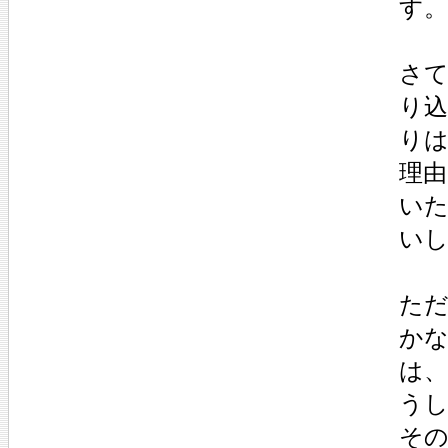
す。
さ
り込
り
理由
いた
いし
た
か
は
う
その