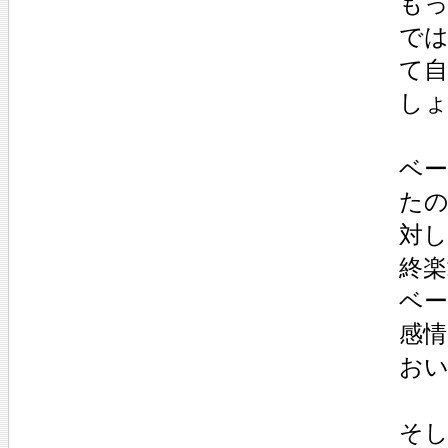
もっ
で
て
し
ベ
たの
対
終
ベー
感
お
そ