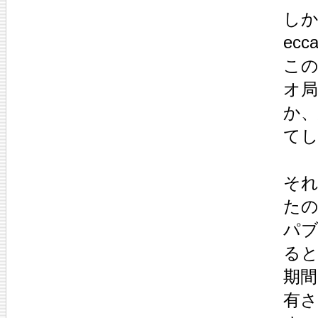
しか
ec
この
オ局
か
て
そ
たの
パ
る
期
有