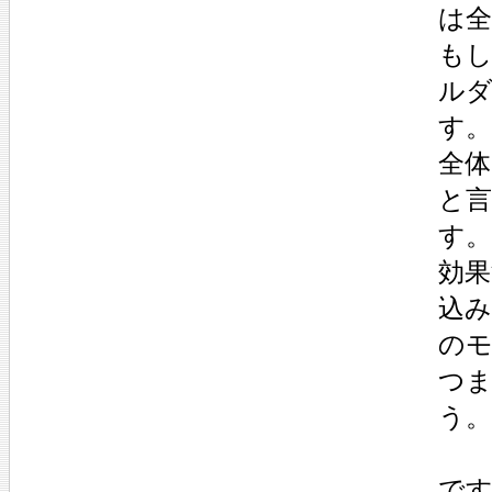
は
も
ル
す。
全
と
す
効
込み
の
つ
う。
で