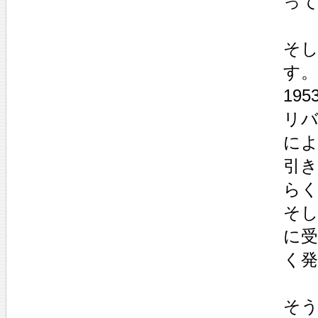
っ
そ
す。
19
リ
に
引
らく
そ
に
く
そ