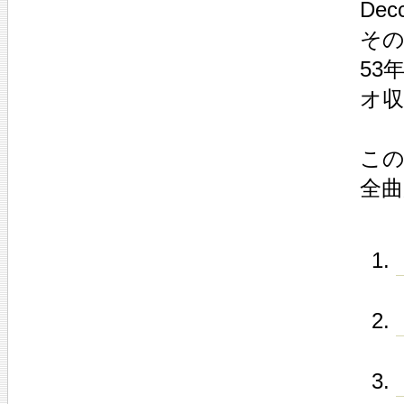
De
その
53
オ収
こ
全