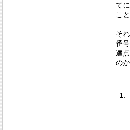
て
こ
それ
番号
達
の