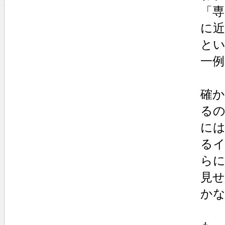
「専
に
と
一
確
る
に
る
ら
見
か