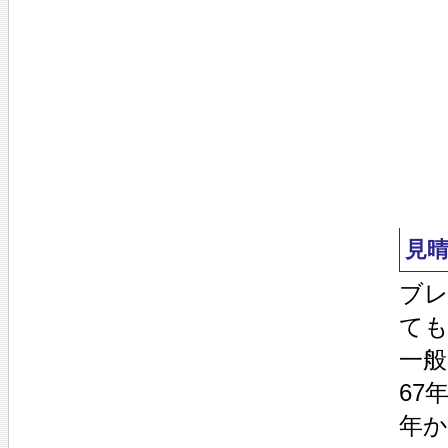
見
ブ
て
一般
67
年か