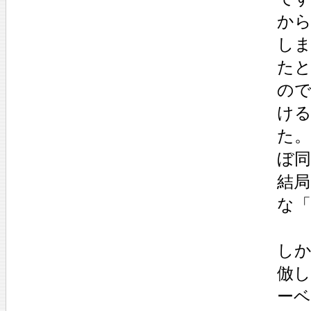
か
し
た
の
け
た。
ぼ同
結
な
し
倣
ー