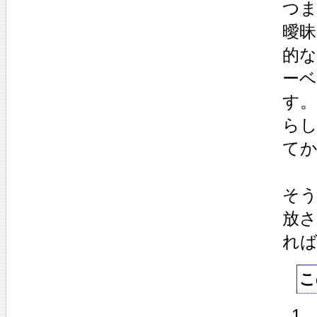
つ
曖昧
的
ー
す
ら
て
そう
放
れ
こ