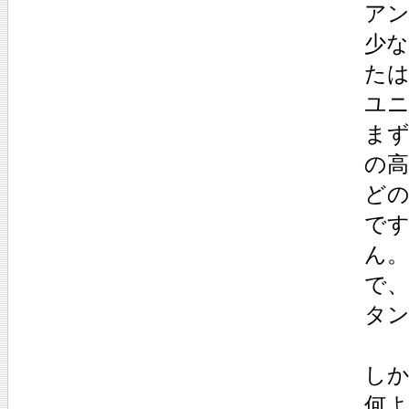
アン
少
た
ユ
ま
の
ど
で
ん
で
タ
し
何