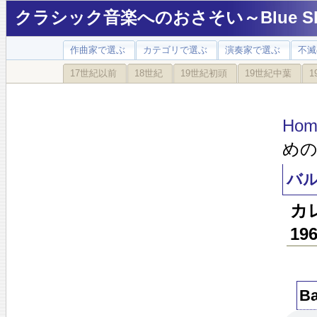
クラシック音楽へのおさそい～Blue Sky
作曲家で選ぶ
カテゴリで選ぶ
演奏家で選ぶ
不滅
17世紀以前
18世紀
19世紀初頭
19世紀中葉
1
Hom
めの協
バル
カ
19
Ba