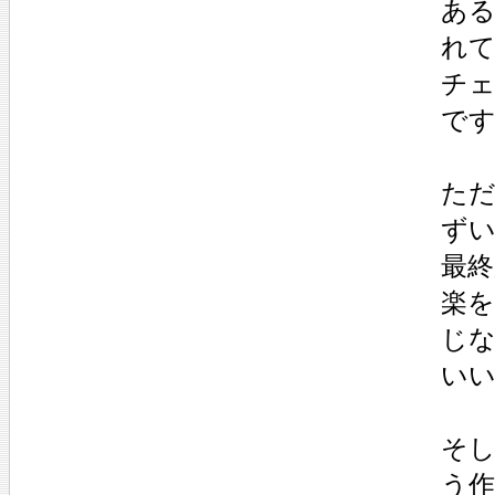
あ
れ
チ
で
た
ず
最
楽
じ
い
そ
う