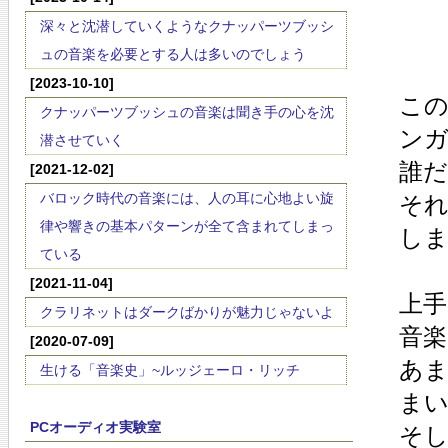
深々と沈潜していくようなクナッパーツブッシ
ュの音楽を必要とする人は多いのでしょう
[2023-10-10]
この
クナッパーツブッシュの音楽は聞き手の心を沈
ン
潜させていく
誰
[2021-12-02]
バロック時代の音楽には、人の耳に心地よい旋
そ
律や響きの基本パターンが全て含まれてしまっ
し
ている
[2021-11-04]
上
クラリネットはダークばかりが魅力じゃないよ
音
[2020-07-09]
あ
生ける「音楽史」~ルッジェーロ・リッチ
ま
PCオーディオ実験室
そし