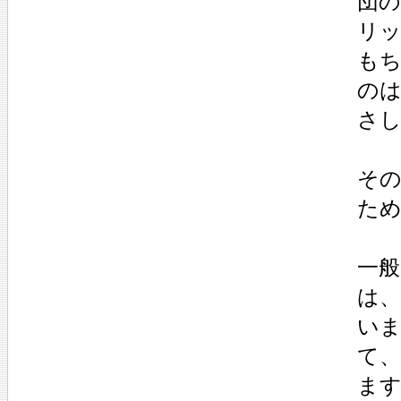
団
リ
も
の
さ
その
た
一
は
い
て
ま