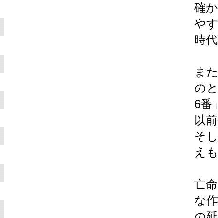
確
や
時代
ま
のと
6番
以
そ
え
亡
な
の