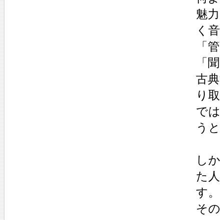
魅
く
「
「
古
り
では
う
し
た
す。
そ