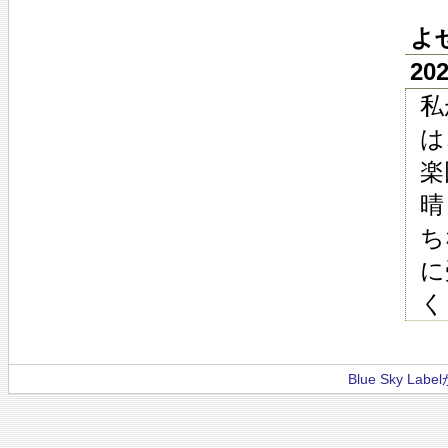
よ
20
私
は
楽
晴
ち
に
く
Blue Sky La