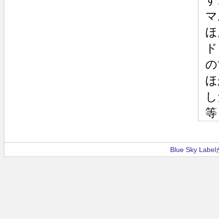
マ
ほ
ド
の
ほ
し
等
Blue Sky La