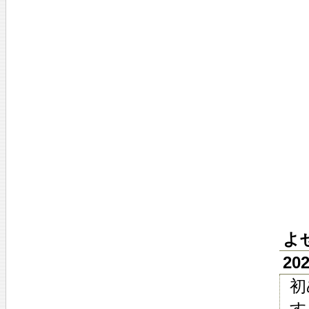
よ
20
初
す