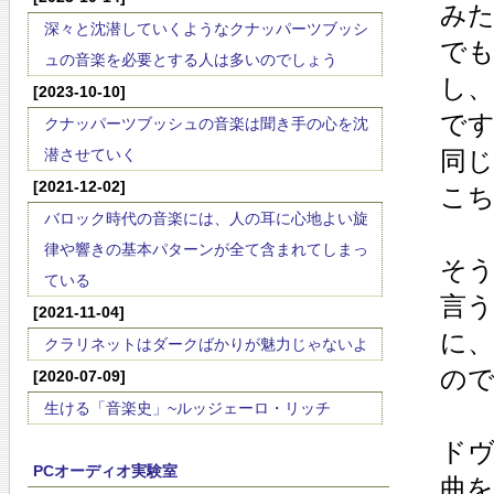
み
深々と沈潜していくようなクナッパーツブッシ
で
ュの音楽を必要とする人は多いのでしょう
し
[2023-10-10]
で
クナッパーツブッシュの音楽は聞き手の心を沈
潜させていく
同
[2021-12-02]
こ
バロック時代の音楽には、人の耳に心地よい旋
律や響きの基本パターンが全て含まれてしまっ
そ
ている
言
[2021-11-04]
に
クラリネットはダークばかりが魅力じゃないよ
の
[2020-07-09]
生ける「音楽史」~ルッジェーロ・リッチ
ド
PCオーディオ実験室
曲