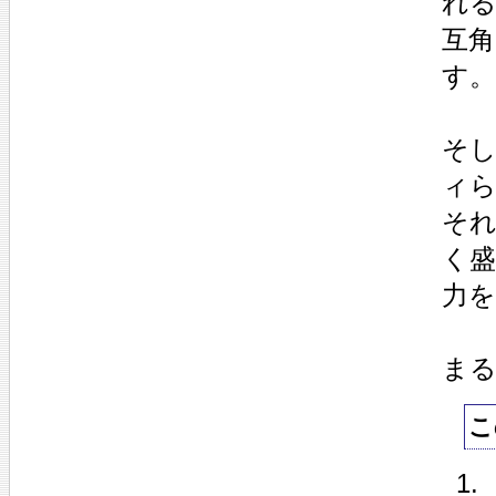
れ
互
す。
そ
ィ
そ
く
力
ま
こ