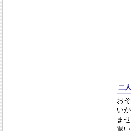
二
お
い
ま
退い