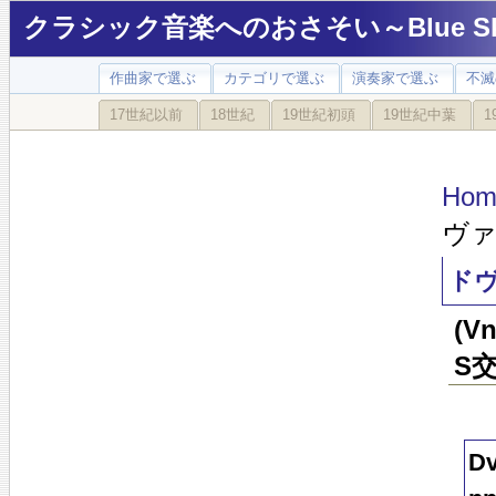
クラシック音楽へのおさそい～Blue Sky
作曲家で選ぶ
カテゴリで選ぶ
演奏家で選ぶ
不滅
17世紀以前
18世紀
19世紀初頭
19世紀中葉
1
Hom
ヴァ
ドヴ
(
S交
Dv