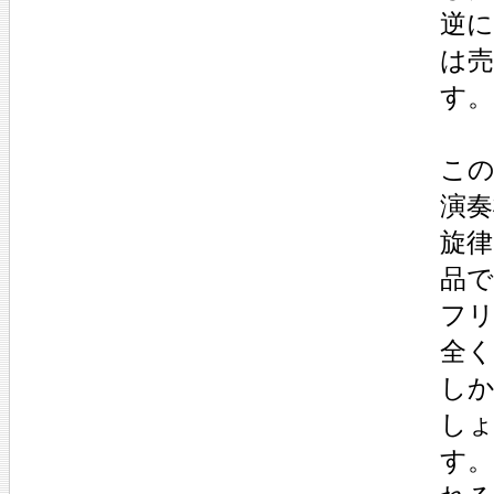
逆に
は
す。
こ
演
旋
品で
フ
全
し
し
す