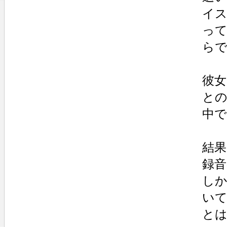
イス
っ
ら
彼女
と
中で
結果
録
し
い
と