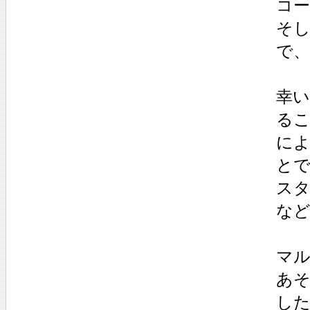
コ
そし
で
幸
るこ
に
と
ス
な
マ
あ
し