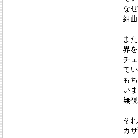
な
組曲
ま
界
チェ
て
も
い
無
そ
カ