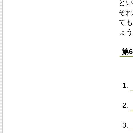
と
そ
て
ょ
第6