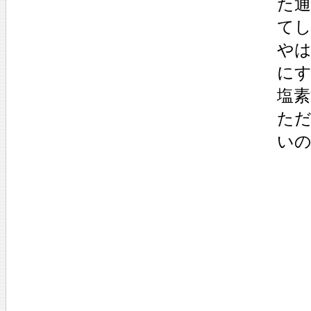
た
て
や
に
塩
た
い