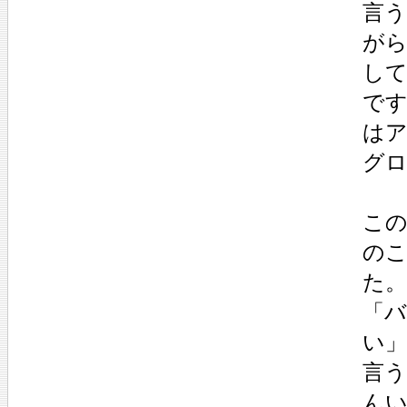
言
が
し
で
は
グ
この
の
た。
「
い
言
ん