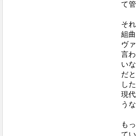
て管
そ
組
ヴ
言
い
だ
し
現
う
も
て