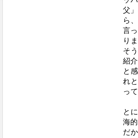
父
ら
言
り
そ
紹
と
れ
っ
と
海
だ