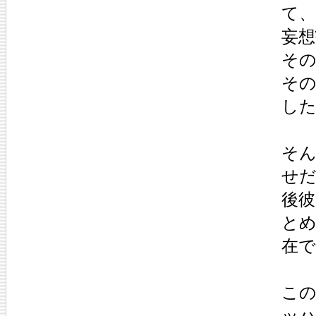
て
妄
そ
そ
し
そ
せ
後
と
在
この
ッ