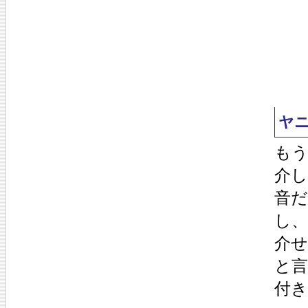
ヤ
も
介
音
し
介
と
付