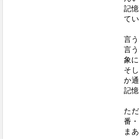
記
て
言
言
象
そ
か
記
ただ
番・
ま