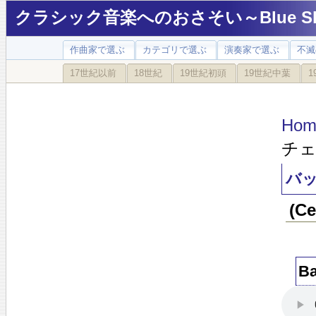
クラシック音楽へのおさそい～Blue Sky
作曲家で選ぶ
カテゴリで選ぶ
演奏家で選ぶ
不滅
17世紀以前
18世紀
19世紀初頭
19世紀中葉
1
Hom
チェ
バッ
(C
Ba