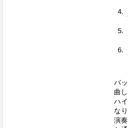
バッ
曲し
ハ
なり
演