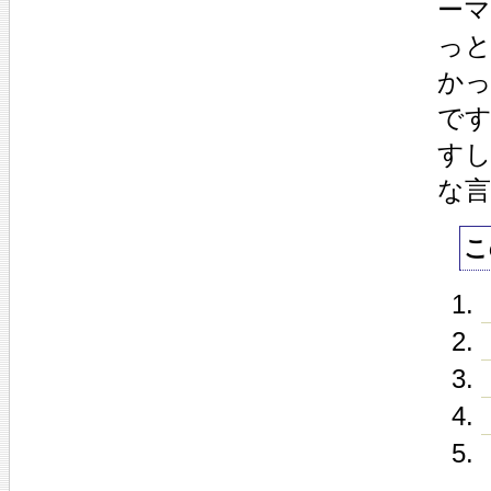
ー
っと
か
で
す
な
こ