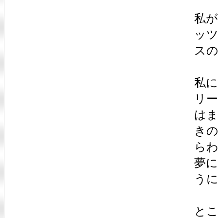
私
ッツ
ス
私
リ
は
き
ら
夢に
う
と