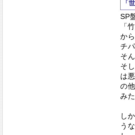
「
SP
「
か
チパ
そ
そし
は
の
み
し
う