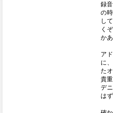
録音
の
し
く
か
ア
に
た
貴
デ
は
確