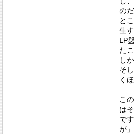
し
の
とこ
生
LP
たこ
し
そし
く
こ
は
で
が