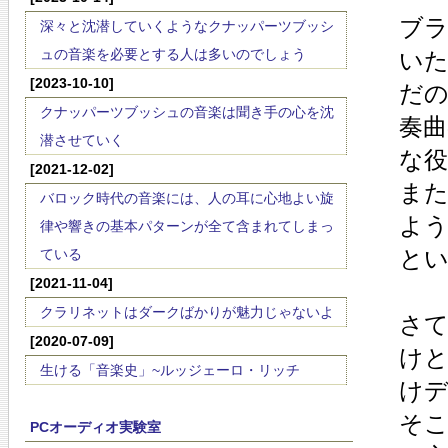
ブ
深々と沈潜していくようなクナッパーツブッシ
ュの音楽を必要とする人は多いのでしょう
いた
[2023-10-10]
だの
クナッパーツブッシュの音楽は聞き手の心を沈
奏曲
潜させていく
な
[2021-12-02]
ま
バロック時代の音楽には、人の耳に心地よい旋
よ
律や響きの基本パターンが全て含まれてしまっ
と
ている
[2021-11-04]
クラリネットはダークばかりが魅力じゃないよ
さて
[2020-07-09]
けと
生ける「音楽史」~ルッジェーロ・リッチ
け
そ
PCオーディオ実験室