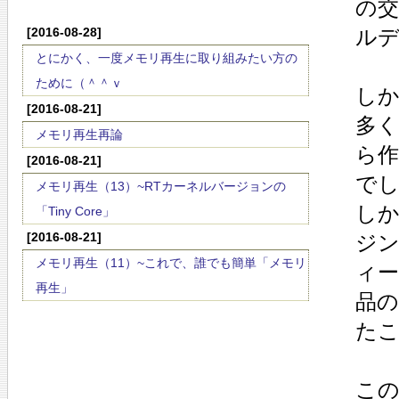
の
[2016-08-28]
ルデ
とにかく、一度メモリ再生に取り組みたい方の
ために（＾＾ｖ
し
[2016-08-21]
多
メモリ再生再論
ら
[2016-08-21]
で
メモリ再生（13）~RTカーネルバージョンの
し
「Tiny Core」
[2016-08-21]
ジ
メモリ再生（11）~これで、誰でも簡単「メモリ
ィ
再生」
品の
た
こ