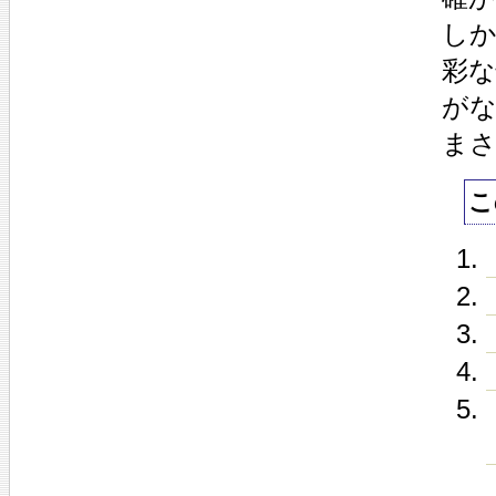
し
彩
が
まさ
こ