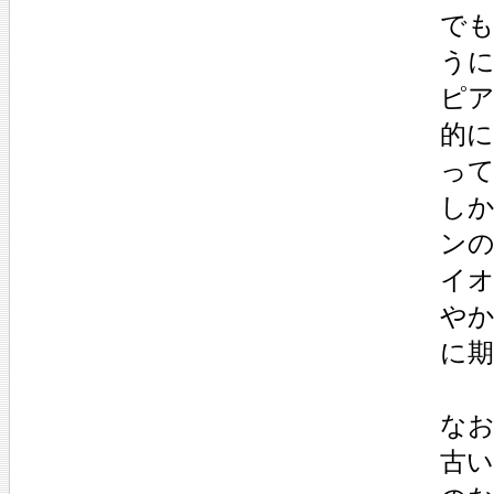
でも
う
ピ
的
っ
しか
ンの
イ
や
に
な
古