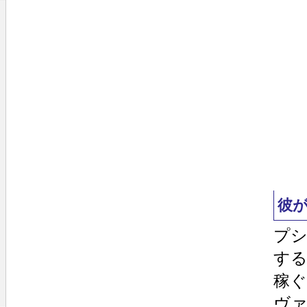
彼
プシ
す
稼
ヴ