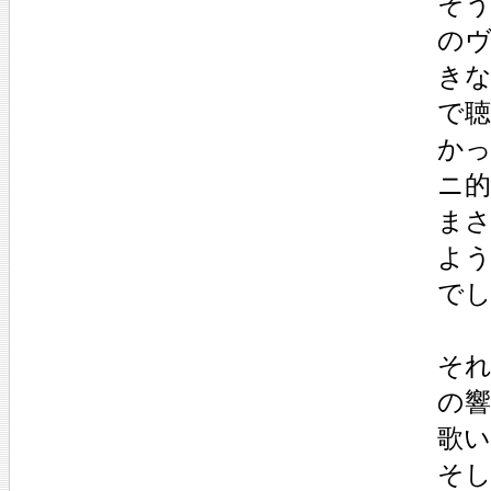
そう
の
き
で
か
ニ
ま
よ
で
そ
の
歌
そ