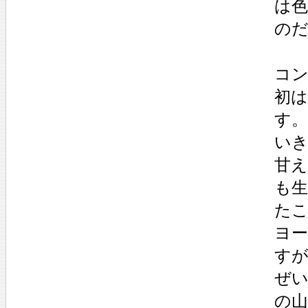
は
の
コ
初
す
い
甘
も
た
ヨ
す
ぜ
の