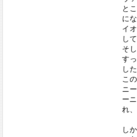
と
に
イ
し
そ
す
し
こ
ニ
ー
れ
し