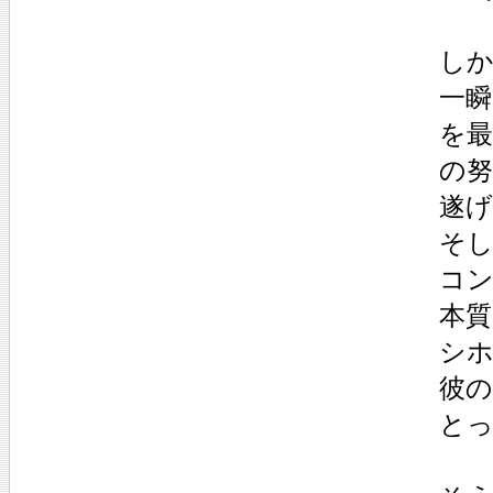
し
一
を
の努
遂
そ
コ
本
シ
彼
と