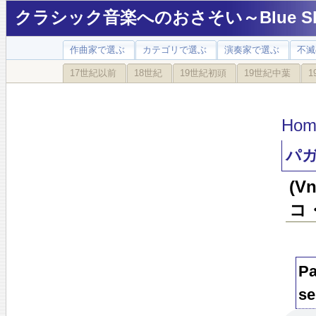
クラシック音楽へのおさそい～Blue Sky
作曲家で選ぶ
カテゴリで選ぶ
演奏家で選ぶ
不滅
17世紀以前
18世紀
19世紀初頭
19世紀中葉
1
Hom
パ
(
コ
Pa
se