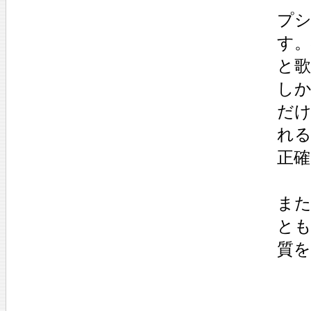
プシ
す。
と
し
だ
れ
正
ま
と
質