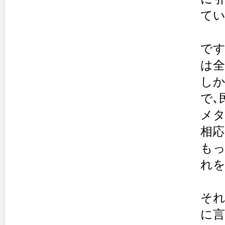
てい
で
は
し
で､
メタ
相
もっ
れ
それ
に