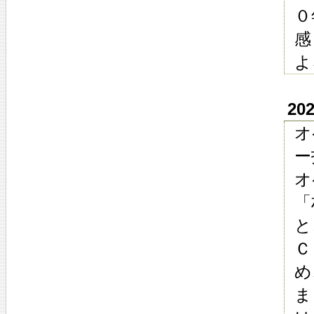
０
感
よ
20
オ
ー
オ
「
と
Ｃ
め
ま