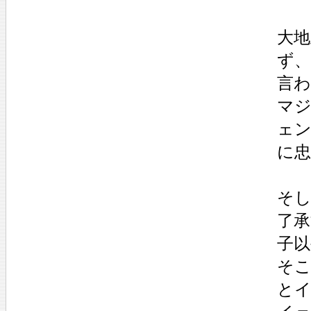
大
ず
言
マ
ェ
に
そ
了
子
そ
と