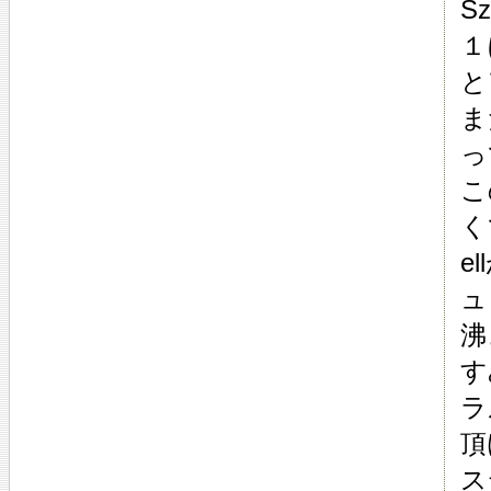
S
１
と
ま
っ
こ
く
e
ュ
沸
す
ラ
頂
ス