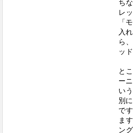
ち
レ
「
入
ら
ッ
とこ
ーニ
い
別
で
ます
ン