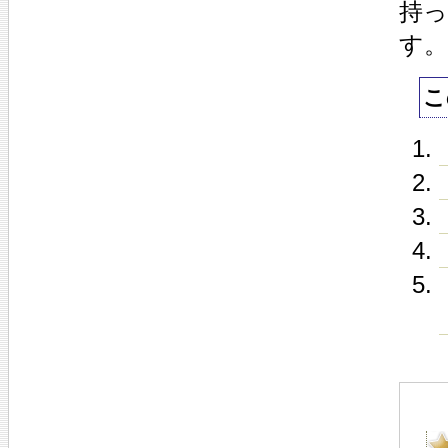
持
す。
こ