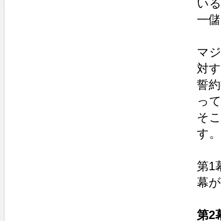
い
一
マ
対
誓
っ
そ
す。
第1
幕
第2