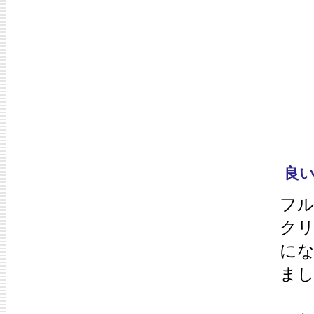
良
フ
ク
に
ま