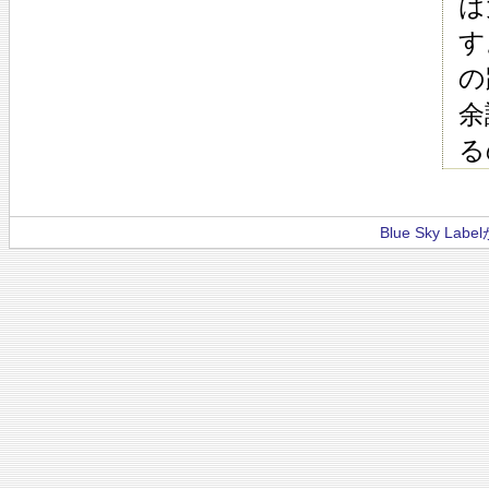
は
す
の
余
る
Blue Sky La