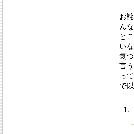
お詫
ん
と
いな
気
言
って
で