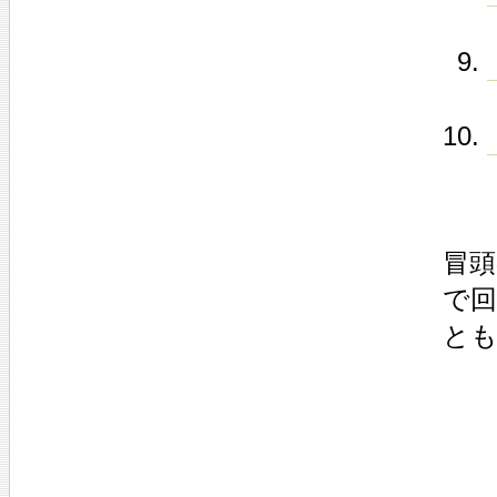
冒頭
で回
とも