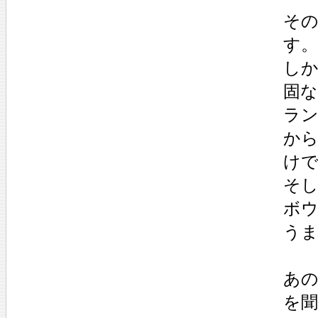
そ
す。
し
固
ラ
か
け
そ
ボ
う
あの
を