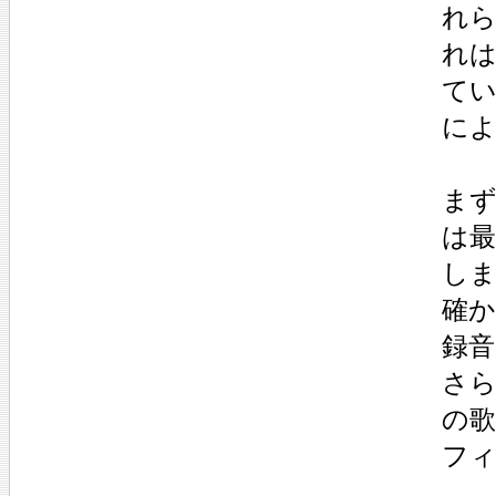
れ
れ
てい
に
まず
は
し
確か
録
さら
の
フィ