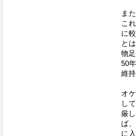
また
こ
に
と
物
50
維
オ
し
厳
ば、
に