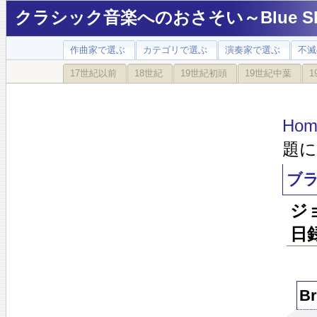
クラシック音楽へのおさそい～Blue Sky
作曲家で選ぶ
カテゴリで選ぶ
演奏家で選ぶ
不滅
17世紀以前
18世紀
19世紀初頭
19世紀中葉
1
Hom
題に
ブラ
ジ
日
Br