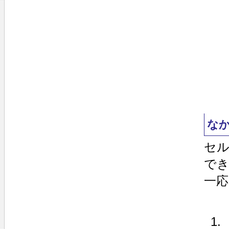
な
セ
で
一応