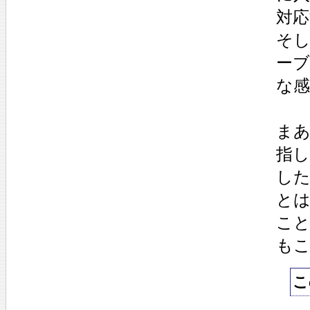
対
そし
ー
な
ま
指
し
と
こ
も
こ