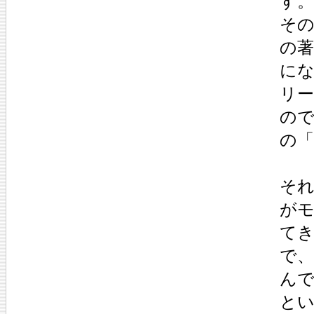
す。
その
の
に
リ
の
の「
それ
が
てき
で
ん
と