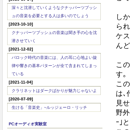
深々と沈潜していくようなクナッパーツブッシ
しか
ュの音楽を必要とする人は多いのでしょう
[2023-10-10]
られ
クナッパーツブッシュの音楽は聞き手の心を沈
ケス
潜させていく
んど
[2021-12-02]
バロック時代の音楽には、人の耳に心地よい旋
この
律や響きの基本パターンが全て含まれてしまっ
す｡
ている
[2021-11-04]
この
クラリネットはダークばかりが魅力じゃないよ
は､
[2020-07-09]
見せ
生ける「音楽史」~ルッジェーロ・リッチ
野外
ｰ｣
PCオーディオ実験室