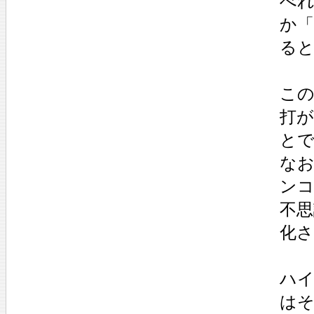
べ
か
る
この
打
と
なお
ン
不
化
ハ
は