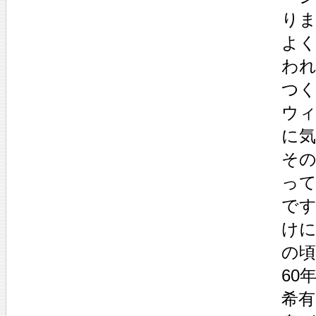
り
よ
わ
つ
ウ
に
そ
っ
で
けに
の
60
希