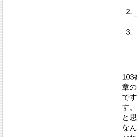
10
章
で
す。
と
な