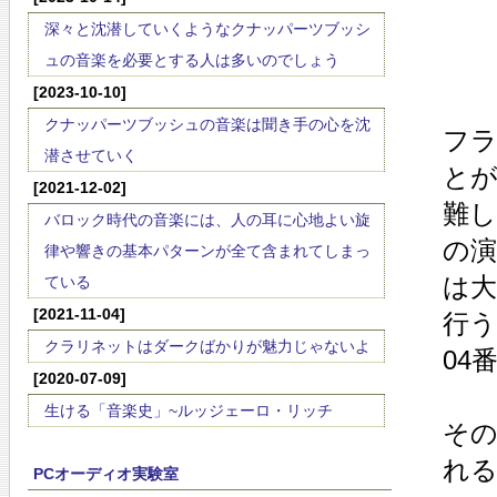
深々と沈潜していくようなクナッパーツブッシ
ュの音楽を必要とする人は多いのでしょう
[2023-10-10]
クナッパーツブッシュの音楽は聞き手の心を沈
フ
潜させていく
と
[2021-12-02]
難し
バロック時代の音楽には、人の耳に心地よい旋
の
律や響きの基本パターンが全て含まれてしまっ
は
ている
[2021-11-04]
行う
クラリネットはダークばかりが魅力じゃないよ
04
[2020-07-09]
生ける「音楽史」~ルッジェーロ・リッチ
その
れ
PCオーディオ実験室