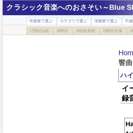
クラシック音楽へのおさそい～Blue Sky
作曲家で選ぶ
カテゴリで選ぶ
演奏家で選ぶ
不滅
17世紀以前
18世紀
19世紀初頭
19世紀中葉
1
Hom
響曲
ハイ
イ
録
Ha