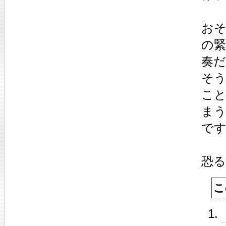
お
の
奏
そ
こ
ま
で
恐
こ