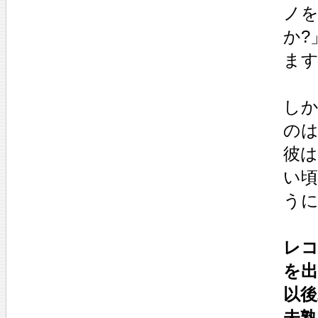
ノ
か?
ま
し
の
彼
い
う
レ
を
以
未