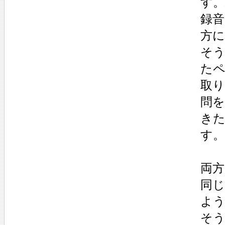
す
録
方
そ
た
取
問
き
す。
両
同
よ
そ