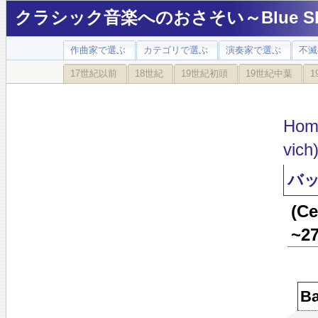
クラシック音楽へのおさそい～Blue Sky
作曲家で選ぶ
カテゴリで選ぶ
演奏家で選ぶ
不滅
17世紀以前
18世紀
19世紀初頭
19世紀中葉
1
Hom
vich
バッ
(C
~2
Ba