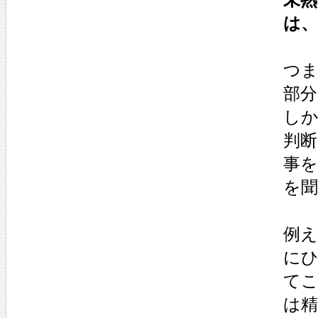
は
つ
部
し
判
事を
を
例え
に
て
は