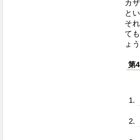
カ
と
そ
て
ょ
第4