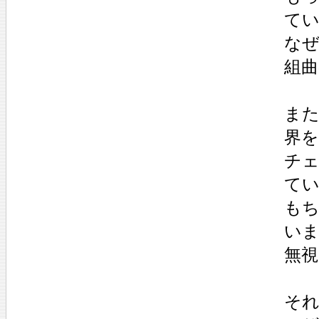
て
な
組曲
ま
界
チェ
て
も
い
無
そ