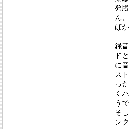
発
ん
ば
録音
ド
に
スト
った
く
う
そ
ン