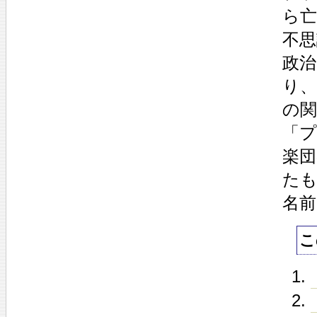
ら
不
政治
り
の
「
楽団
た
名
こ