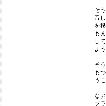
そ
音
を
も
し
よ
そ
も
う
なお
プ