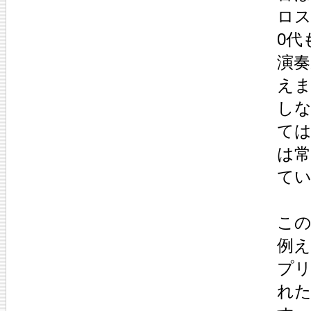
ロス
0代
演
え
し
て
は
て
こ
例
プ
れ