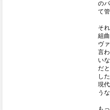
の
て管
そ
組
ヴ
言
い
だ
し
現
う
も