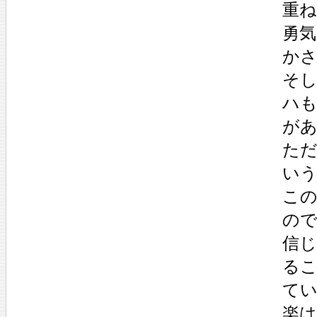
重ね
勇
か
そし
ハも
が
た
い
こ
の
信
る
て
楽