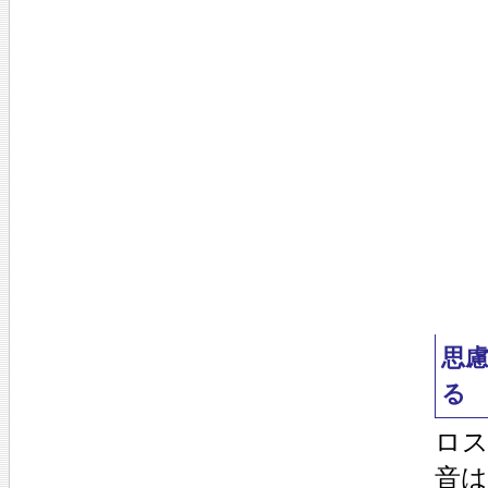
思
る
ロ
音は