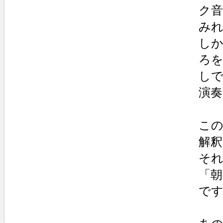
ク
み
し
ろ
し
演奏
こ
解釈
それ
「朝
で