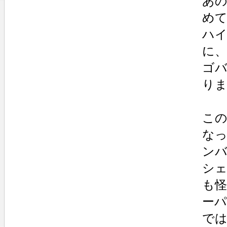
あ
めて
ハ
に
ゴ
り
この
な
ン
シェ
も
ー
で