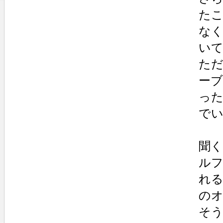
た
な
い
た
ー
っ
で
聞
ル
れ
の
そ