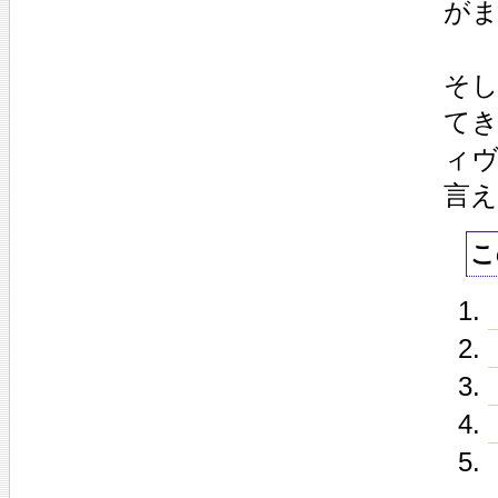
が
そ
て
ィ
言
こ