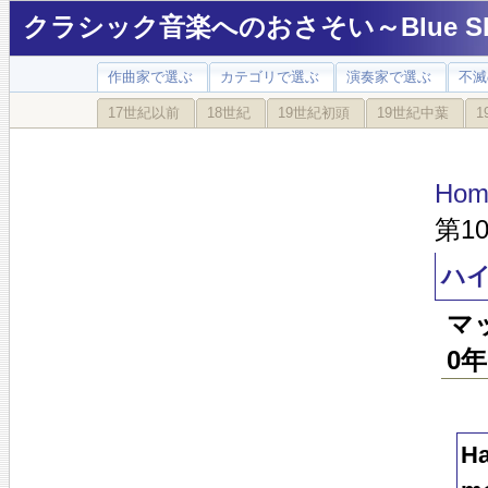
クラシック音楽へのおさそい～Blue Sky
作曲家で選ぶ
カテゴリで選ぶ
演奏家で選ぶ
不滅
17世紀以前
18世紀
19世紀初頭
19世紀中葉
1
Hom
第10
ハイ
マ
0年
Ha