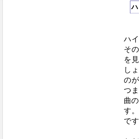
ハ
ハ
そ
を見
しょ
の
つま
曲の
す。
で