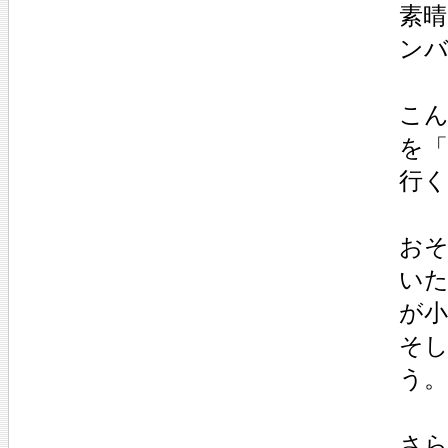
素
ン
こ
を
行
お
い
が
そ
う。
さ