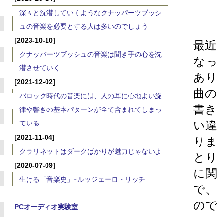
深々と沈潜していくようなクナッパーツブッシ
ュの音楽を必要とする人は多いのでしょう
[2023-10-10]
最近
クナッパーツブッシュの音楽は聞き手の心を沈
な
潜させていく
あ
[2021-12-02]
曲
バロック時代の音楽には、人の耳に心地よい旋
書
律や響きの基本パターンが全て含まれてしまっ
い
ている
[2021-11-04]
り
クラリネットはダークばかりが魅力じゃないよ
とり
[2020-07-09]
に
生ける「音楽史」~ルッジェーロ・リッチ
で
の
PCオーディオ実験室