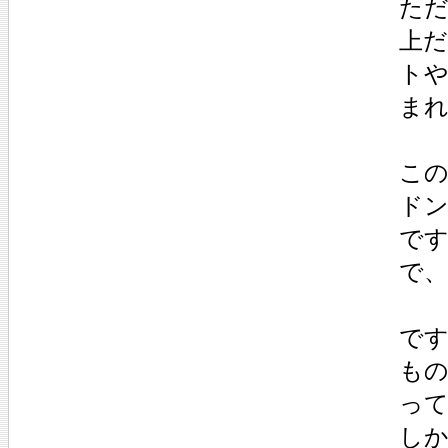
た
上
トや
ま
こ
ド
で
で
で
も
っ
し