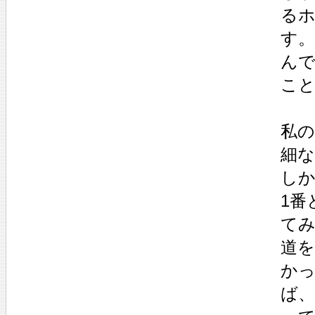
るホ
す。
ん
こ
私
細
し
1番
て
道
か
ば