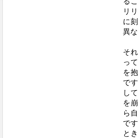
る
リリ
に刻
異
そ
っ
を
で
し
を
ら
で
と