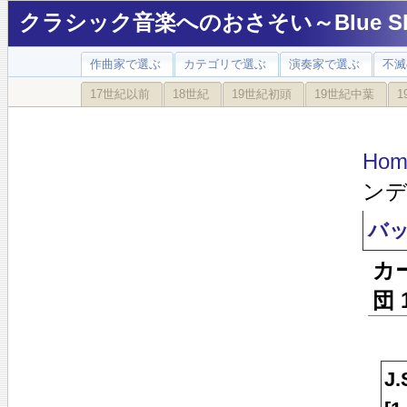
クラシック音楽へのおさそい～Blue Sky
作曲家で選ぶ
カテゴリで選ぶ
演奏家で選ぶ
不滅
17世紀以前
18世紀
19世紀初頭
19世紀中葉
1
Hom
ンデ
バッ
カ
団 
J.