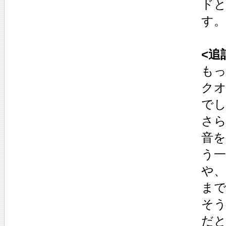
ド
す。
<追
もっ
クオ
で
さら
音
う
や
ま
そう
だ