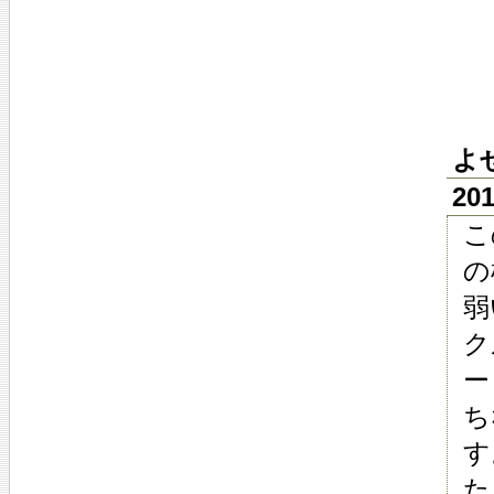
よ
20
こ
の
弱
ク
ー
ち
す
た