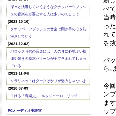
新し
深々と沈潜していくようなクナッパーツブッシ
べて
ュの音楽を必要とする人は多いのでしょう
当時
[2023-10-10]
った
クナッパーツブッシュの音楽は聞き手の心を沈
れて
潜させていく
を抜
[2021-12-02]
バロック時代の音楽には、人の耳に心地よい旋
律や響きの基本パターンが全て含まれてしまっ
バ
ている
ら､
[2021-11-04]
クラリネットはダークばかりが魅力じゃないよ
今回
[2020-07-09]
ン
生ける「音楽史」~ルッジェーロ・リッチ
ます
ップ
PCオーディオ実験室