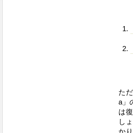
ただ
a」
は復
し
か