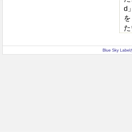
d
を
た
Blue Sky La