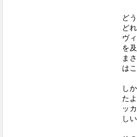
どう
どれ
ヴィ
を及
まさ
はこ
しか
たよ
ッカ
しい