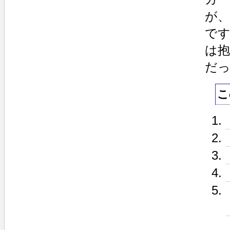
が
で
は
だ
こ