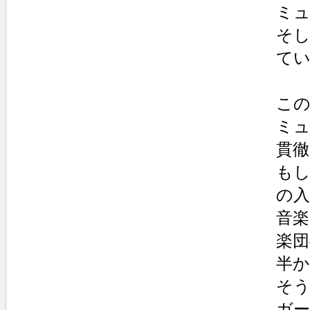
ミ
そ
て
この
ミ
貫
もし
の
音
楽団
半
そう
ガ