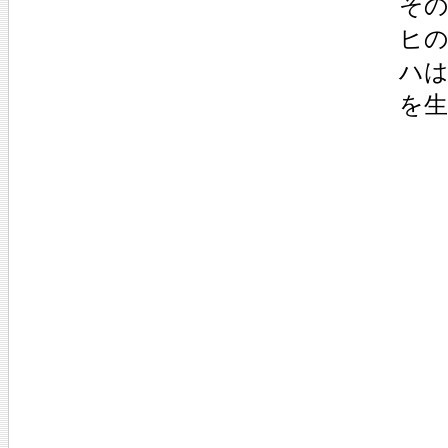
その
ヒの
ハは
を生