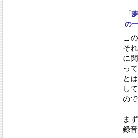
「
の
こ
そ
に関
って
と
して
の
まず
録