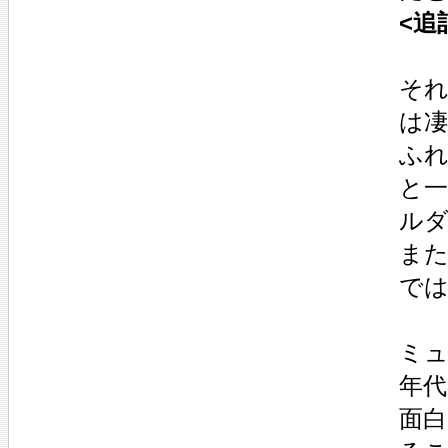
<追
そ
は
ふ
と
ルダ
ま
で
ミュ
年代
面白