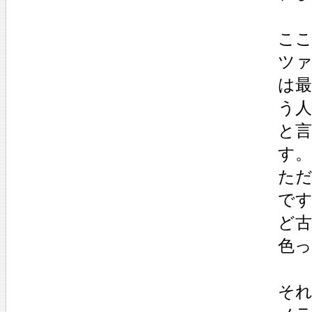
こ
ツ
は
う
と
す。
た
で
ど
色
それ