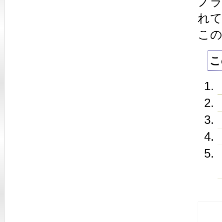
ノ
れ
この
こ