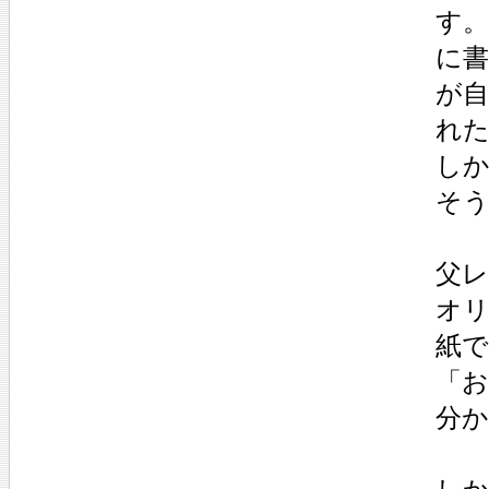
す
に
が
れ
しか
そ
父
オ
紙
「
分