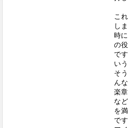
これ
し
時
の
で
い
そ
んな
楽
な
を
で