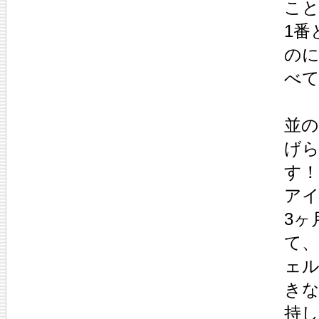
こと
1番
のに
べ
並
げら
す！
アイ
3ヶ
て
ェ
き
持