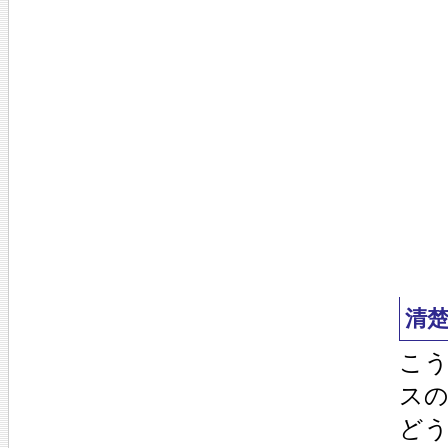
清
こ
ス
ど