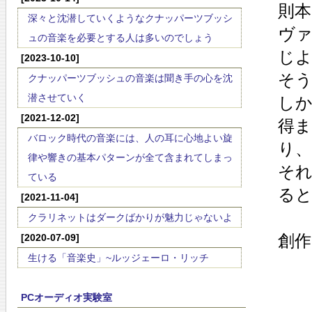
則
深々と沈潜していくようなクナッパーツブッシ
ヴ
ュの音楽を必要とする人は多いのでしょう
じ
[2023-10-10]
そう
クナッパーツブッシュの音楽は聞き手の心を沈
潜させていく
し
[2021-12-02]
得ま
バロック時代の音楽には、人の耳に心地よい旋
り
律や響きの基本パターンが全て含まれてしまっ
そ
ている
る
[2021-11-04]
クラリネットはダークばかりが魅力じゃないよ
創
[2020-07-09]
生ける「音楽史」~ルッジェーロ・リッチ
PCオーディオ実験室