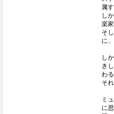
属す
し
楽
そ
に
し
き
わ
そ
ミ
に