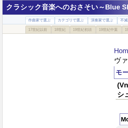
クラシック音楽へのおさそい～Blue Sky
作曲家で選ぶ
カテゴリで選ぶ
演奏家で選ぶ
不滅
17世紀以前
18世紀
19世紀初頭
19世紀中葉
1
Hom
ヴァ
モー
(
シ
Mo