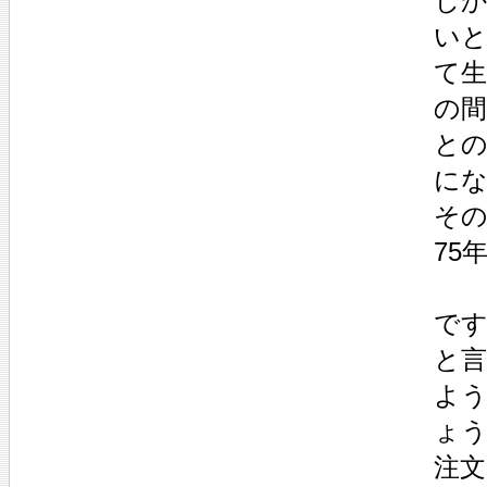
し
い
て
の
と
に
そ
75
で
と
よ
ょ
注