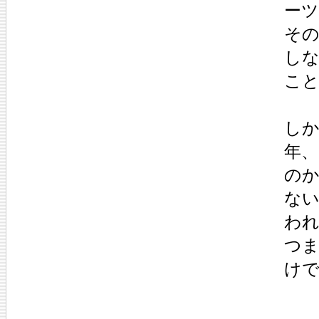
ー
そ
し
こ
しか
年、
の
な
わ
つ
け