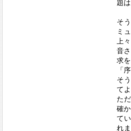
題
そ
ミ
上
音
求を
「
そ
て
ただ
確
て
れ