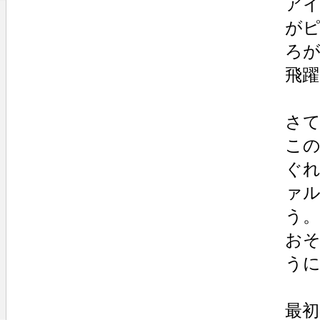
ア
が
ろ
飛
さ
こ
ぐ
ァ
う。
おそ
う
最初