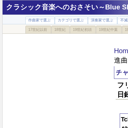
クラシック音楽へのおさそい～Blue Sky
作曲家で選ぶ
カテゴリで選ぶ
演奏家で選ぶ
不滅
17世紀以前
18世紀
19世紀初頭
19世紀中葉
1
Hom
進曲
チャ
フ
日
Tc