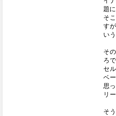
イ
題
そ
す
い
そ
ろ
セ
ベ
思って
リ
そ