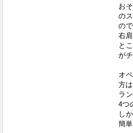
お
の
の
右
と
が
オ
方
ラ
4つ
し
簡