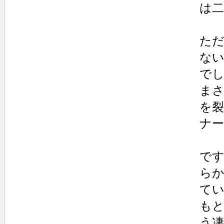
は
た
な
で
ま
を
ナ
で
ら
て
も
う