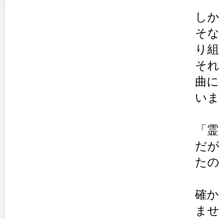
し
そ
り
それ
曲
い
「
だ
た
確か
ま