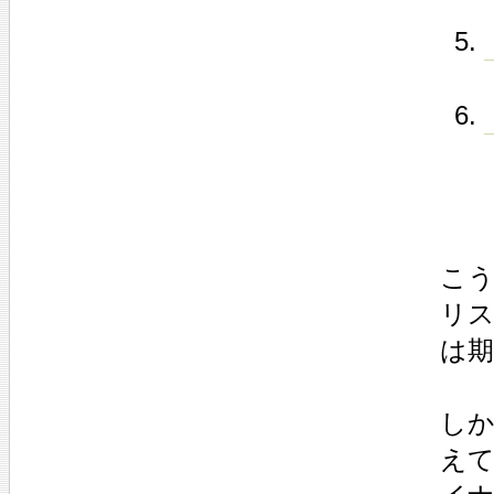
こ
リ
は
し
え