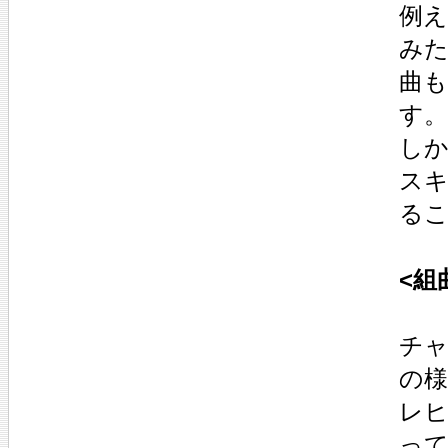
例え
み
曲
す。
し
スキ
る
<組
チ
の
レ
っ