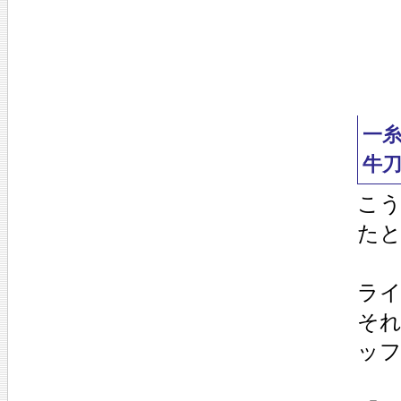
一
牛
こ
た
ライ
そ
ッ