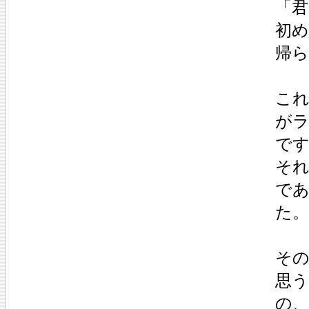
「
初
帰
これ
が
で
そ
で
た。
そ
思う
の