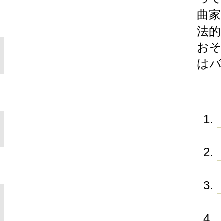
曲
法的
お
は