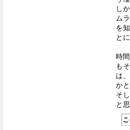
し
ム
を
と
時
も
は
か
そ
と
こ