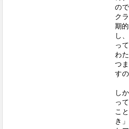
の
ク
期
し
っ
わ
つ
す
しか
っ
こ
き」