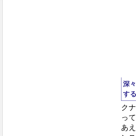
深
す
ク
っ
あ