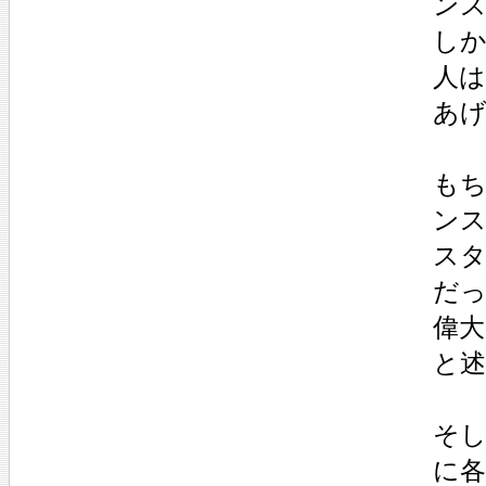
ン
し
人は
あ
も
ン
ス
だ
偉大
と
そ
に各