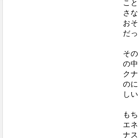
こと
さ
お
だ
そ
の
ク
の
し
も
エ
ナ