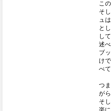
こ
そ
ュ
と
し
述
ブ
け
べ
つ
が
そ
楽