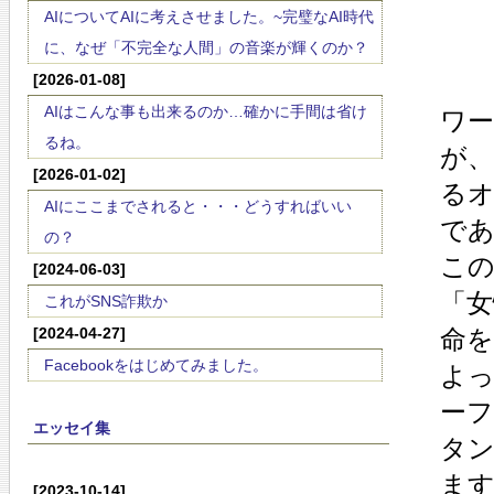
AIについてAIに考えさせました。~完璧なAI時代
に、なぜ「不完全な人間」の音楽が輝くのか？
[2026-01-08]
AIはこんな事も出来るのか…確かに手間は省け
ワ
るね。
が
[2026-01-02]
る
AIにここまでされると・・・どうすればいい
で
の？
こ
[2024-06-03]
「女
これがSNS詐欺か
[2024-04-27]
命を
Facebookをはじめてみました。
よ
ー
エッセイ集
タ
ま
[2023-10-14]