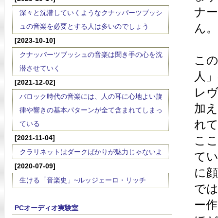
ナ
深々と沈潜していくようなクナッパーツブッシ
ん。
ュの音楽を必要とする人は多いのでしょう
[2023-10-10]
クナッパーツブッシュの音楽は聞き手の心を沈
こ
潜させていく
人
[2021-12-02]
レ
バロック時代の音楽には、人の耳に心地よい旋
加
律や響きの基本パターンが全て含まれてしまっ
れ
ている
[2021-11-04]
こ
クラリネットはダークばかりが魅力じゃないよ
て
[2020-07-09]
に
生ける「音楽史」~ルッジェーロ・リッチ
で
ー
PCオーディオ実験室