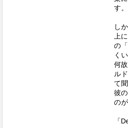
す。
し
上
の
く
何故
ルド
て
彼
の
「D