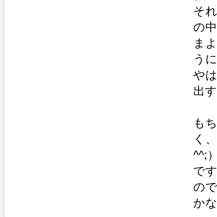
そ
の
ま
う
や
出
も
く
^^
で
の
か