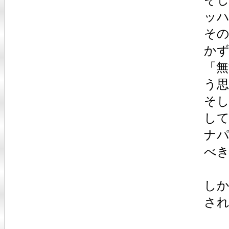
ッ
そ
か
「
う
そ
し
ナ
べ
し
さ