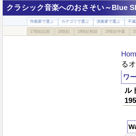
クラシック音楽へのおさそい～Blue Sky
作曲家で選ぶ
カテゴリで選ぶ
演奏家で選ぶ
不滅
17世紀以前
18世紀
19世紀初頭
19世紀中葉
1
Hom
る
ワ
ル
19
Wa