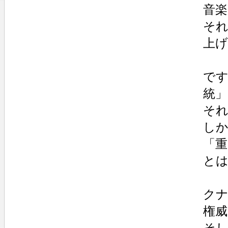
音
そ
上
で
統
そ
し
「重
と
ク
権
そ