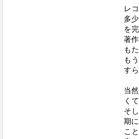
レ
多
を
著作
も
も
す
当
く
そ
期
こ