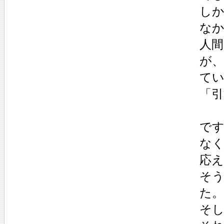
し
な
人
が
て
「
で
な
応
そ
た。
そ