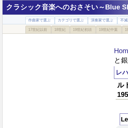
クラシック音楽へのおさそい～Blue Sky
作曲家で選ぶ
カテゴリで選ぶ
演奏家で選ぶ
不滅
17世紀以前
18世紀
19世紀初頭
19世紀中葉
1
Hom
と銀」
レハ
ル
19
Le