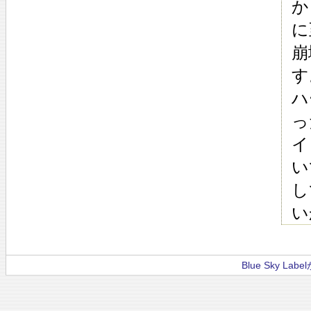
か
に
崩
す
ハ
っ
イ
い
し
い
Blue Sky La