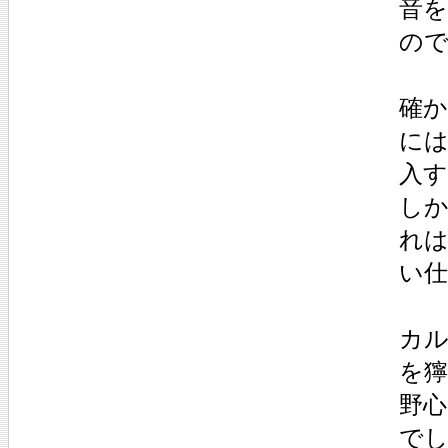
音
の
確
に
入
し
れ
い
カ
を
野
で