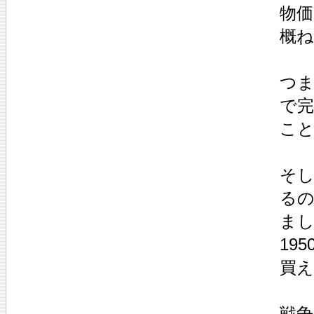
物
概ね
つ
で
こ
そし
るの
ま
19
買
戦