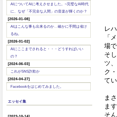
AIについてAIに考えさせました。~完璧なAI時代
に、なぜ「不完全な人間」の音楽が輝くのか？
[2026-01-08]
AIはこんな事も出来るのか…確かに手間は省け
レ
るね。
「
[2026-01-02]
場
AIにここまでされると・・・どうすればいい
そ
の？
ツ
[2024-06-03]
ク
これがSNS詐欺か
[2024-04-27]
て
Facebookをはじめてみました。
ま
エッセイ集
ま
そ
[2023-10-14]