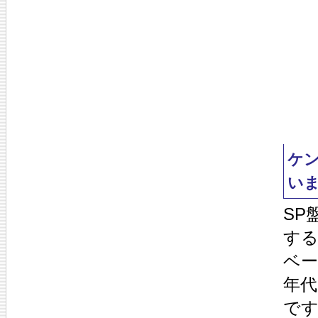
ケ
い
SP
す
ベー
年代
です