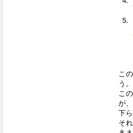
こ
う。
こ
が
下
そ
き