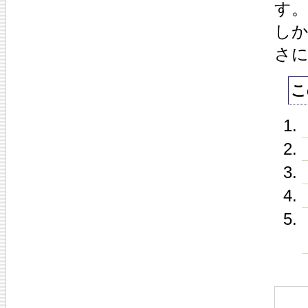
す。
し
さ
こ