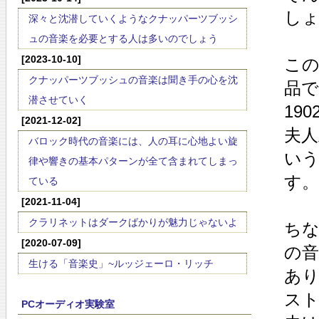
し
深々と沈潜していくようなクナッパーツブッシ
ュの音楽を必要とする人は多いのでしょう
[2023-10-10]
こ
クナッパーツブッシュの音楽は聞き手の心を沈
品
潜させていく
19
[2021-12-02]
夫人
バロック時代の音楽には、人の耳に心地よい旋
い
律や響きの基本パターンが全て含まれてしまっ
す。
ている
[2021-11-04]
クラリネットはダークばかりが魅力じゃないよ
ち
[2020-07-09]
の
生ける「音楽史」~ルッジェーロ・リッチ
あ
ス
PCオーディオ実験室