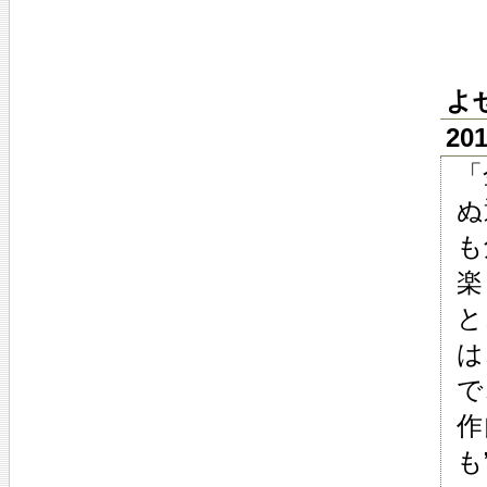
よ
20
「
ぬ
も
楽
と
は
で
作
も