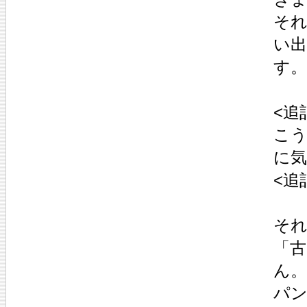
そ
い
す。
<追
こ
に気
<追
そ
「
ん
パ