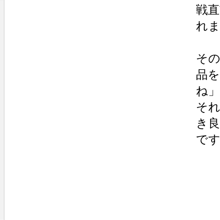
戦直
れ
そ
品
ね
そ
き
で