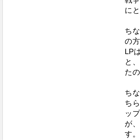
に
ちな
の方
LP
と、
た
ちな
ちら
ップ
が
す。