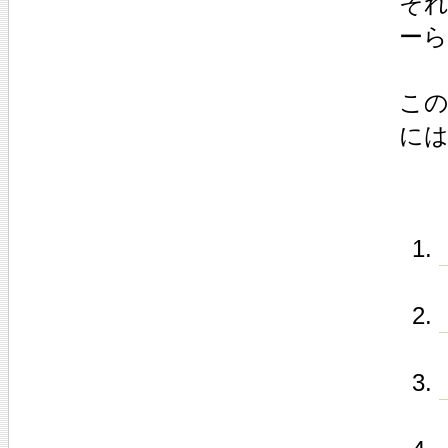
そ
ー
この
に