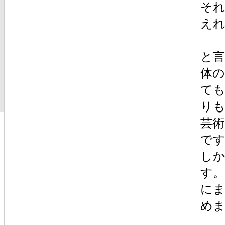
それ
えれ
と
体
ても
りも
芸
で
し
す
に
め